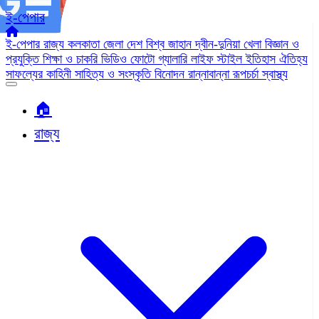
ই-পেপার
ই-পেপার
রাজ্য
কলকাতা
জেলা
দেশ
বিশ্ব জাহান
দ্বীন-দুনিয়া
খেলা
বিজ্ঞান ও
প্রযুক্তি
শিক্ষা ও চাকরি
ভিডিও
ফোটো গ্যালারি
লাইফ স্টাইল
ইতিহাস ঐতিহ্য
সাফল্যের কাহিনী
সাহিত্য ও সংস্কৃতি
বিনোদন
রান্নাবান্না
রূপচর্চা
স্বাস্থ্য
🏠︎
রাজ্য