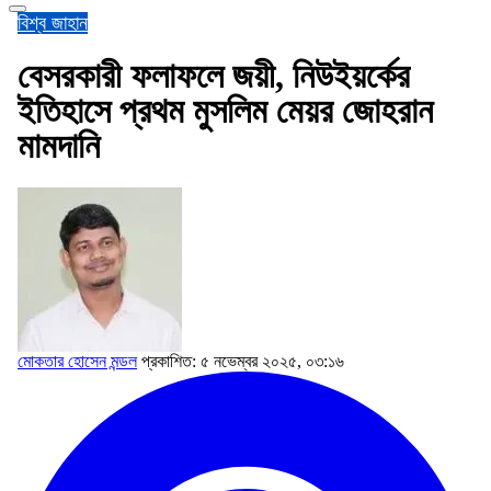
বিশ্ব জাহান
বেসরকারী ফলাফলে জয়ী, নিউইয়র্কের
ইতিহাসে প্রথম মুসলিম মেয়র জোহরান
মামদানি
মোকতার হোসেন মন্ডল
প্রকাশিত: ৫ নভেম্বর ২০২৫, ০৩:১৬