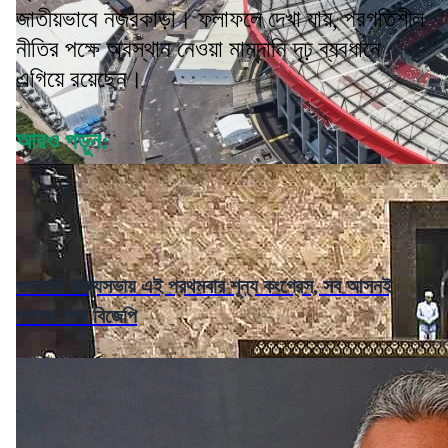
জাতীয়ভাবে নজরকাড়া। ফলাফলে দেখা যায়, প্রগতিশীল
নীতির পক্ষে অবস্থান নেওয়া মামদানি দৃঢ় ব্যবধানে
এগিয়ে রয়েছেন।
আরও পড়ুন:
গুজরাটে রাজ্যসভায় এই প্রথমবার শূন্য কংগ্রেস, সব আসনই
দখলের পথে বিজেপি