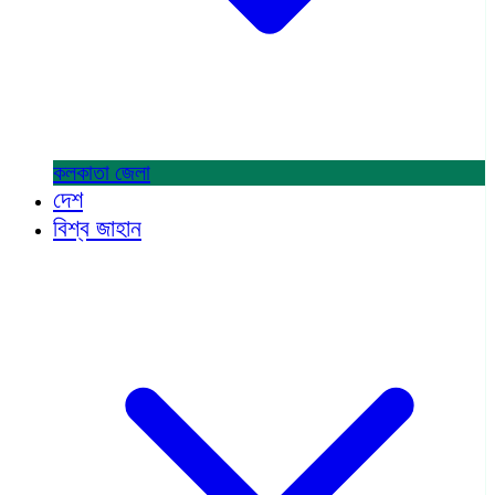
কলকাতা
জেলা
দেশ
বিশ্ব জাহান