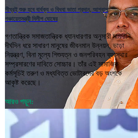
শীঘ্রই শুরু হবে বার্ধক্য ও বিধবা ভাতা প্রদান, আশ্বাস
পঞ্চায়েতমন্ত্রী দিলীপ ঘোষের
গণতান্ত্রিক সমাজতান্ত্রিক ধ্যানধারণার অনুসারী মামদানি
দীর্ঘদিন ধরে সাধারণ মানুষের জীবনমান উন্নয়ন, ভাড়া
নিয়ন্ত্রণ, বিনা মূল্যে শিশুযত্ন ও জনপরিবহন ব্যবস্থার
সম্প্রসারণের দাবিতে সোচ্চার। তাঁর এই সামাজিক
কর্মসূচিই তরুণ ও মধ্যবিত্ত ভোটারদের বড় অংশকে
আকৃষ্ট করেছে।
আরও পড়ুন: