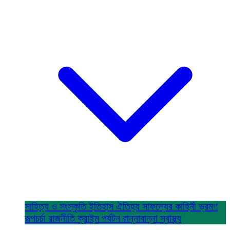
সাহিত্য ও সংস্কৃতি
ইতিহাস ঐতিহ্য
সাফল্যের কাহিনী
ভ্রমণ
রূপচর্চা
রাজনীতি
ক্রাইম
পর্যটন
রান্নাবান্না
স্বাস্থ্য