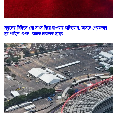
স্কুলের টিফিনে গো মাংস নিয়ে যাওয়ার অভিযোগ, অসমে গ্রেফতার
নূর শাহিদা বেগম, আটক নাবালক ছাত্র