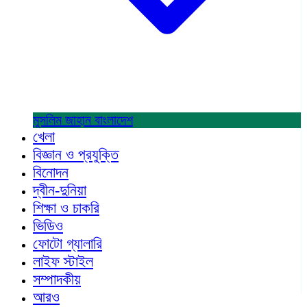
মুসলিম জাহান
বাংলাদেশ
খেলা
বিজ্ঞান ও প্রযুক্তি
বিনোদন
দ্বীন-দুনিয়া
শিক্ষা ও চাকরি
ভিডিও
ফোটো গ্যালারি
লাইফ স্টাইল
সম্পাদকীয়
আরও