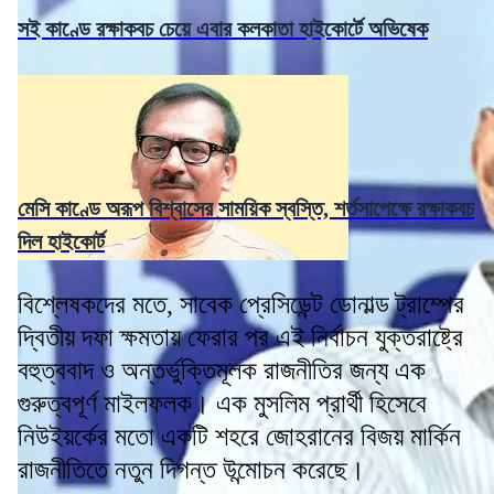
সই কাণ্ডে রক্ষাকবচ চেয়ে এবার কলকাতা হাইকোর্টে অভিষেক
মেসি কাণ্ডে অরূপ বিশ্বাসের সাময়িক স্বস্তি, শর্তসাপেক্ষে রক্ষাকবচ
দিল হাইকোর্ট
বিশ্লেষকদের মতে, সাবেক প্রেসিডেন্ট ডোনাল্ড ট্রাম্পের
দ্বিতীয় দফা ক্ষমতায় ফেরার পর এই নির্বাচন যুক্তরাষ্ট্রে
বহুত্ববাদ ও অন্তর্ভুক্তিমূলক রাজনীতির জন্য এক
গুরুত্বপূর্ণ মাইলফলক। এক মুসলিম প্রার্থী হিসেবে
নিউইয়র্কের মতো একটি শহরে জোহরানের বিজয় মার্কিন
রাজনীতিতে নতুন দিগন্ত উন্মোচন করেছে।