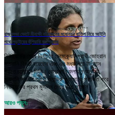
রাজ্যসভা ভোটে মীনাক্ষী নটরাজনের মনোনয়ন বাতিল নিয়ে আইনি
পথে লড়াইয়ের হুঁশিয়ারি কংগ্রেসের
নিউইয়র্কের মেয়র নির্বাচনে ডেমোক্র্যাট প্রার্থী জোহরান
মামদানি বিজয়ী হয়েছেন এবং এর মধ্য দিয়ে ইতিহাস
গড়তে চলেছেন তিনি। বেসরকারি ফলাফল অনুযায়ী,
মামদানি স্বাধীন প্রার্থী অ্যান্ড্রু কুওমোকে পরাজিত করে
নিউইয়র্কের প্রথম মুসলিম মেয়র হতে যাচ্ছেন।
আরও পড়ুন: