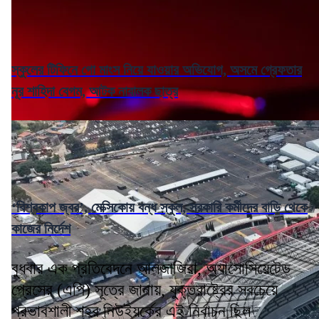
স্কুলের টিফিনে গো মাংস নিয়ে যাওয়ার অভিযোগ, অসমে গ্রেফতার
নূর শাহিদা বেগম, আটক নাবালক ছাত্র
‘বিশ্বকাপ জ্বর’, মেক্সিকোয় বন্ধ স্কুল, সরকারি কর্মীদের বাড়ি থেকে
কাজের নির্দেশ
বুধবার এক প্রতিবেদনে আলজাজিরা, অ্যাসোসিয়েটেড
প্রেসের (এপি) সূত্রে জানায়, যুক্তরাষ্ট্রের সবচেয়ে
প্রভাবশালী শহর নিউইয়র্কের এই নির্বাচন ছিল