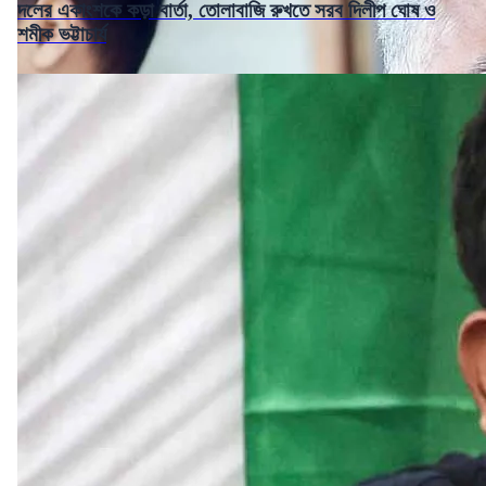
দলের একাংশকে কড়া বার্তা, তোলাবাজি রুখতে সরব দিলীপ ঘোষ ও
শমীক ভট্টাচার্য