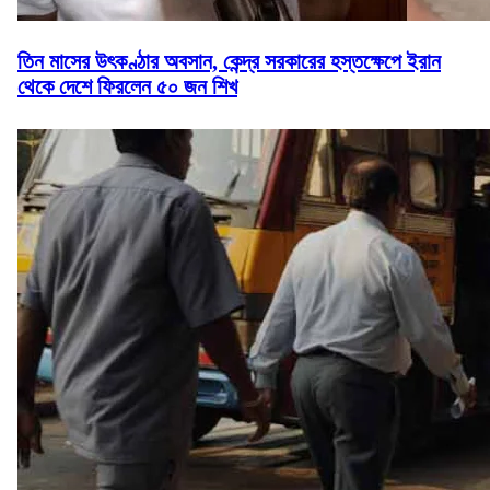
তিন মাসের উৎকণ্ঠার অবসান, কেন্দ্র সরকারের হস্তক্ষেপে ইরান
থেকে দেশে ফিরলেন ৫০ জন শিখ