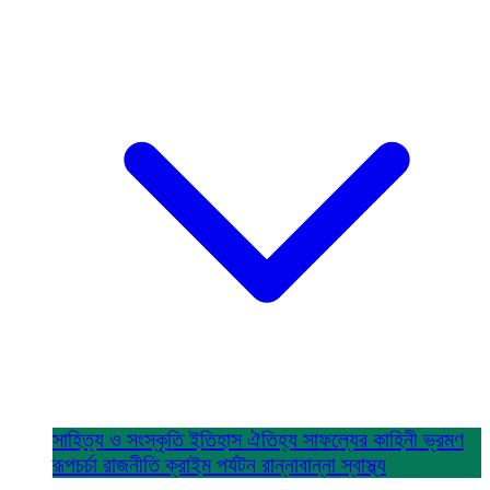
সাহিত্য ও সংস্কৃতি
ইতিহাস ঐতিহ্য
সাফল্যের কাহিনী
ভ্রমণ
রূপচর্চা
রাজনীতি
ক্রাইম
পর্যটন
রান্নাবান্না
স্বাস্থ্য