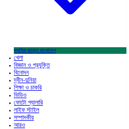
মুসলিম জাহান
বাংলাদেশ
খেলা
বিজ্ঞান ও প্রযুক্তি
বিনোদন
দ্বীন-দুনিয়া
শিক্ষা ও চাকরি
ভিডিও
ফোটো গ্যালারি
লাইফ স্টাইল
সম্পাদকীয়
আরও