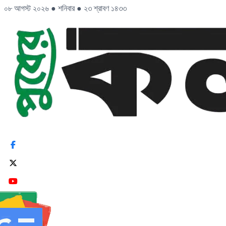
০৮ আগস্ট ২০২৬
●
শনিবার
●
২৩ শ্রাবণ ১৪৩৩