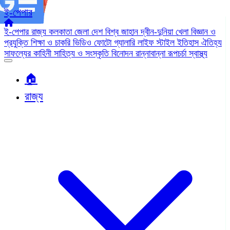
ই-পেপার
ই-পেপার
রাজ্য
কলকাতা
জেলা
দেশ
বিশ্ব জাহান
দ্বীন-দুনিয়া
খেলা
বিজ্ঞান ও
প্রযুক্তি
শিক্ষা ও চাকরি
ভিডিও
ফোটো গ্যালারি
লাইফ স্টাইল
ইতিহাস ঐতিহ্য
সাফল্যের কাহিনী
সাহিত্য ও সংস্কৃতি
বিনোদন
রান্নাবান্না
রূপচর্চা
স্বাস্থ্য
🏠︎
রাজ্য