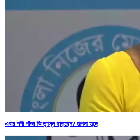
এবার শশী পাঁজা কি তৃণমূল ছাড়ছেন? জল্পনা তুঙ্গে