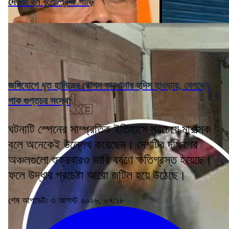
দেওয়া হল বুলেটপ্রুফ গাড়ি
জঙ্গিযোগে ধৃত হামিমের গোপন কারখানার হদিস হাওড়ায়, নেপথ্যে
পাক গুপ্তচর সংস্থা
ঘটনাটি স্পেনের সাম্প্রতিক ইতিহাসে সবচেয়ে মারাত্মক
বলে অনেকেই উল্লেখ করেছেন। দেশটির দক্ষিণের
অঞ্চলগুলো শুক্রবারও ভারি বর্ষণে ক্ষতিগ্রস্ত হয়েছে।
ফলে উদ্ধার প্রচেষ্টা আরো জটিল হয়ে উঠেছে।
শেষ আপডেট: ৩ আগস্ট ২০২৬, ০৭:১৮