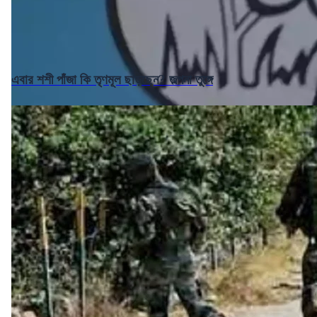
এবার শশী পাঁজা কি তৃণমূল ছাড়ছেন? জল্পনা তুঙ্গে