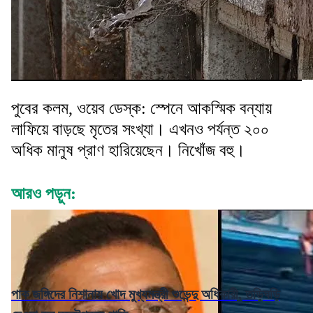
পুবের কলম, ওয়েব ডেস্ক: স্পেনে আকস্মিক বন্যায়
লাফিয়ে বাড়ছে মৃতের সংখ্যা। এখনও পর্যন্ত ২০০
অধিক মানুষ প্রাণ হারিয়েছেন। নিখোঁজ বহু।
আরও পড়ুন:
পাক জঙ্গিদের নিশানায় খোদ মুখ্যমন্ত্রী শুভেন্দু অধিকারী, তড়িঘড়ি