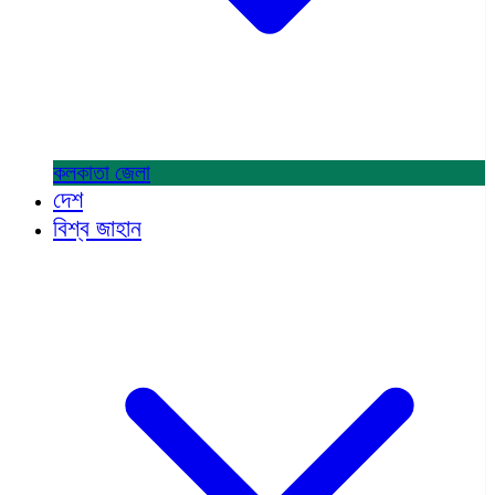
কলকাতা
জেলা
দেশ
বিশ্ব জাহান