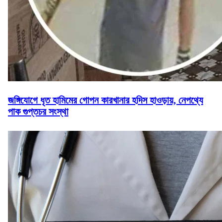
জঙ্গিযোগে ধৃত হামিমের গোপন কারখানার হদিস হাওড়ায়, নেপথ্যে
পাক গুপ্তচর সংস্থা