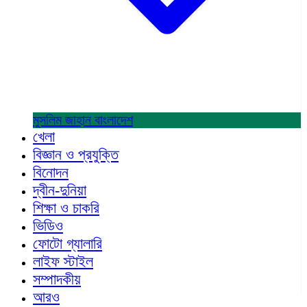
মুসলিম জাহান
বাংলাদেশ
খেলা
বিজ্ঞান ও প্রযুক্তি
বিনোদন
দ্বীন-দুনিয়া
শিক্ষা ও চাকরি
ভিডিও
ফোটো গ্যালারি
লাইফ স্টাইল
সম্পাদকীয়
আরও