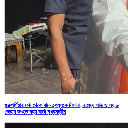
গুরুপূর্ণিমার মঞ্চ থেকে বাম-তৃণমূলকে নিশানা, রাজ্যে লাভ ও ল্যান্ড
জেহাদ রুখতে কড়া বার্তা মুখ্যমন্ত্রীর