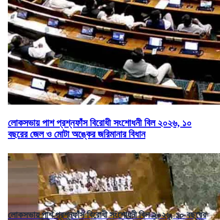
লোকসভায় পাশ প্রশ্নফাঁস বিরোধী সংশোধনী বিল ২০২৬, ১০
বছরের জেল ও মোটা অঙ্কের জরিমানার বিধান
লোকসভায় পাশ প্রশ্নফাঁস বিরোধী সংশোধনী বিল ২০২৬, ১০ বছরের