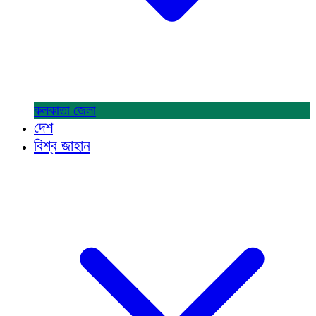
কলকাতা
জেলা
দেশ
বিশ্ব জাহান