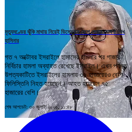
মৃত্যুদণ্ডের ঝুঁকি মাথায় নিয়েই ডিসেম্বরে দেশে ফেরার ঘোষণা শেখ
হাসিনার
গত ৭ অক্টোবর ইসরাইলে হামাসের হামলার পর গাজায়
নির্বিচার হামলা অব্যাহত রেখেছে ইসরাইল। এখন পর্যন্ত
উপত্যকাটিতে ইসরাইলের হামলায় ৩২ হাজারেরও বেশি
ফিলিস্তিনি নিহত হয়েছেন। আহত হয়েছেন ৭৫
হাজারের বেশি।
শেষ আপডেট: ৩০ জুলাই ২০২৬, ১১:৪৮