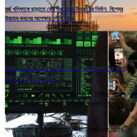
বুর্জ খলিফাকে ছাড়াতে ফের শুরু জেদ্দা টাওয়ারের নির্মাণ: বিশ্বের
উচ্চতম ভবনের অপেক্ষায় সৌদি আরব
মার্কিন সেনাদের মোবাইল ভিডিও থেকেই হামলার লক্ষ্য ঠিক করছে
ইরান, সতর্ক সেন্টকম প্রধান
এর আগে ৯ মার্চ সানচেজ বলেছিলেন যে তিনি স্পেনের
সংসদে ফিলিস্তিন রাষ্ট্রকে স্বীকৃতি দেওয়ার প্রস্তাব
উত্থাপন করবেন।
সম্প্রতি স্পেন, আয়ারল্যান্ড, স্লোভেনিয়া এবং মাল্টার