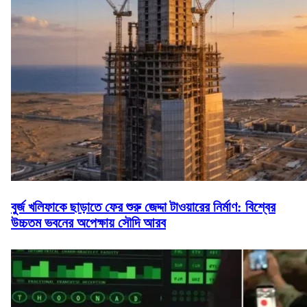
বুর্জ খলিফাকে ছাড়াতে ফের শুরু জেদ্দা টাওয়ারের নির্মাণ: বিশ্বের
উচ্চতম ভবনের অপেক্ষায় সৌদি আরব