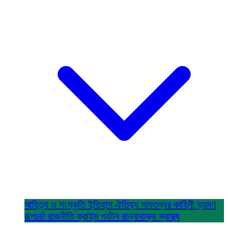
সাহিত্য ও সংস্কৃতি
ইতিহাস ঐতিহ্য
সাফল্যের কাহিনী
ভ্রমণ
রূপচর্চা
রাজনীতি
ক্রাইম
পর্যটন
রান্নাবান্না
স্বাস্থ্য