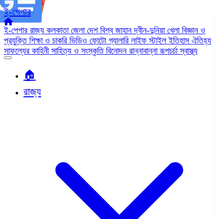
ই-পেপার
ই-পেপার
রাজ্য
কলকাতা
জেলা
দেশ
বিশ্ব জাহান
দ্বীন-দুনিয়া
খেলা
বিজ্ঞান ও
প্রযুক্তি
শিক্ষা ও চাকরি
ভিডিও
ফোটো গ্যালারি
লাইফ স্টাইল
ইতিহাস ঐতিহ্য
সাফল্যের কাহিনী
সাহিত্য ও সংস্কৃতি
বিনোদন
রান্নাবান্না
রূপচর্চা
স্বাস্থ্য
🏠︎
রাজ্য