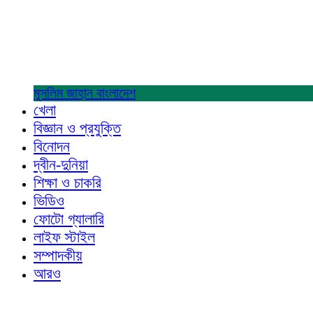
মুসলিম জাহান
বাংলাদেশ
খেলা
বিজ্ঞান ও প্রযুক্তি
বিনোদন
দ্বীন-দুনিয়া
শিক্ষা ও চাকরি
ভিডিও
ফোটো গ্যালারি
লাইফ স্টাইল
সম্পাদকীয়
আরও