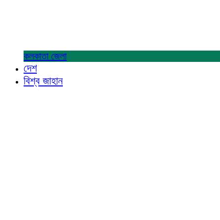
কলকাতা
জেলা
দেশ
বিশ্ব জাহান