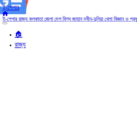
ই-পেপার
ই-পেপার
রাজ্য
কলকাতা
জেলা
দেশ
বিশ্ব জাহান
দ্বীন-দুনিয়া
খেলা
বিজ্ঞান ও প্র
🏠︎
রাজ্য