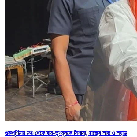
গুরুপূর্ণিমার মঞ্চ থেকে বাম-তৃণমূলকে নিশানা, রাজ্যে লাভ ও ল্যান্ড