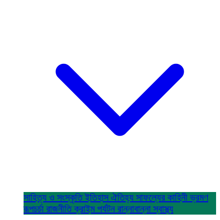
সাহিত্য ও সংস্কৃতি
ইতিহাস ঐতিহ্য
সাফল্যের কাহিনী
ভ্রমণ
রূপচর্চা
রাজনীতি
ক্রাইম
পর্যটন
রান্নাবান্না
স্বাস্থ্য