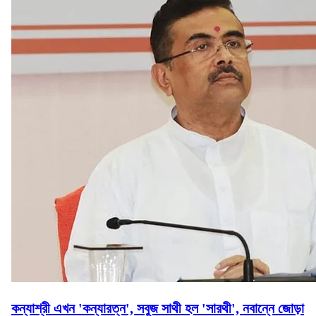
কন্যাশ্রী এখন 'কন্যারত্ন', সবুজ সাথী হল 'সারথী', নবান্নে জোড়া