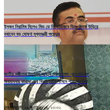
ইস্কন নিরামিষ দিলেও মিড ডে মিলে থাকবে ডিম, বিতর্ক উড়িয়ে
নবান্নে বড় ঘোষণা মুখ্যমন্ত্রী শুভেন্দুর
জাতীয় সঙ্গীতের সমতুল্য আইনি মর্যাদা পেল ‘বন্দে মাতরম’,
অবমাননায় কারাদণ্ডের বিধান রেখে সংসদে পাশ নয়া বিল
শেষ আপডেট: ২৯ জুলাই ২০২৬, ২৩:৩২