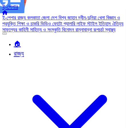
ই-পেপার
ই-পেপার
রাজ্য
কলকাতা
জেলা
দেশ
বিশ্ব জাহান
দ্বীন-দুনিয়া
খেলা
বিজ্ঞান ও
প্রযুক্তি
শিক্ষা ও চাকরি
ভিডিও
ফোটো গ্যালারি
লাইফ স্টাইল
ইতিহাস ঐতিহ্য
সাফল্যের কাহিনী
সাহিত্য ও সংস্কৃতি
বিনোদন
রান্নাবান্না
রূপচর্চা
স্বাস্থ্য
🏠︎
রাজ্য