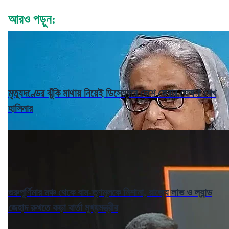
আরও পড়ুন:
মৃত্যুদণ্ডের ঝুঁকি মাথায় নিয়েই ডিসেম্বরে দেশে ফেরার ঘোষণা শেখ
হাসিনার
গুরুপূর্ণিমার মঞ্চ থেকে বাম-তৃণমূলকে নিশানা, রাজ্যে লাভ ও ল্যান্ড
জেহাদ রুখতে কড়া বার্তা মুখ্যমন্ত্রীর