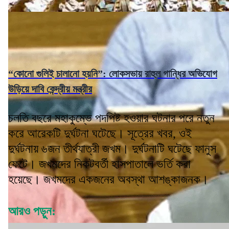
“কোনো গুলিই চালানো হয়নি”: লোকসভায় রাহুল গান্ধির অভিযোগ
উড়িয়ে দাবি কেন্দ্রীয় মন্ত্রীর
চলতি বছরে মহাকুম্ভে পদপিষ্ট হওয়ার ঘটনার পরে নতুন
করে আরেকটি দুর্ঘটনা ঘটেছে। সূত্রের খবর, ওই
দুর্ঘটনায় ৬জন তীর্থযাত্রী জখম। দুর্ঘটনাটি ঘটেছে ফানুস
ফেটে। জখমদের নিকটবর্তী হাসপাতালে ভর্তি করা
হয়েছে। জখমদের একজনের অবস্থা আশঙ্কাজনক।
আরও পড়ুন: