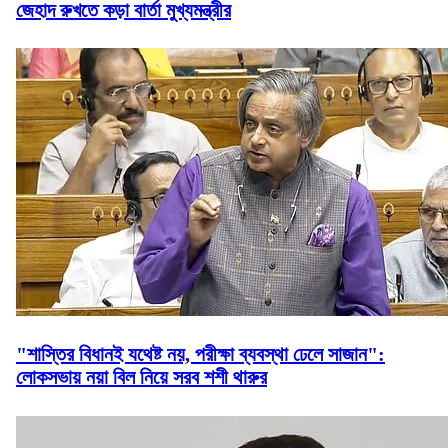
জেহাদ রুখতে কড়া বার্তা মুখ্যমন্ত্রীর
"শাস্তির বিধানই যথেষ্ট নয়, পরীক্ষা ব্যবস্থা ঢেলে সাজান":
লোকসভায় নয়া বিল নিয়ে সরব শশী থারুর