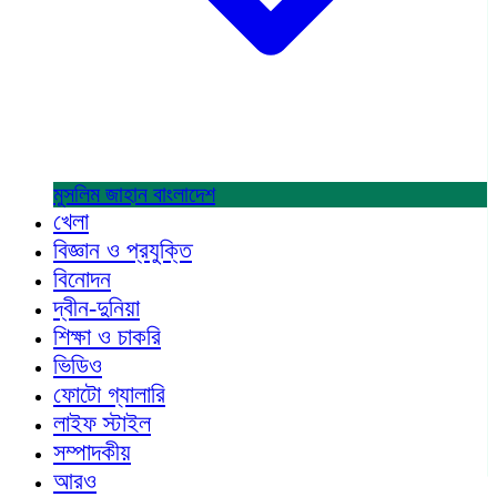
মুসলিম জাহান
বাংলাদেশ
খেলা
বিজ্ঞান ও প্রযুক্তি
বিনোদন
দ্বীন-দুনিয়া
শিক্ষা ও চাকরি
ভিডিও
ফোটো গ্যালারি
লাইফ স্টাইল
সম্পাদকীয়
আরও