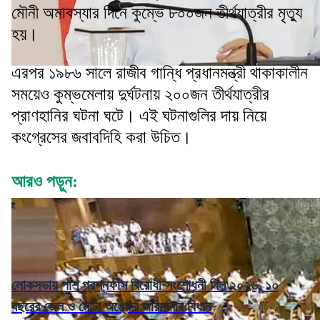
মৌনী অমাবস্যার দিনে কুম্ভে ৮০০জন তীর্থযাত্রীর মৃত্যু
হয়।
এরপর ১৯৮৬ সালে রাজীব গান্ধি প্রধানমন্ত্রী থাকাকালীন
সময়েও কুম্ভমেলায় দুর্ঘটনায় ২০০জন তীর্থযাত্রীর
প্রাণহানির ঘটনা ঘটে। এই ঘটনাগুলির দায় নিয়ে
কংগ্রেসের জবাবদিহি করা উচিত।
আরও পড়ুন:
লোকসভায় পাশ প্রশ্নফাঁস বিরোধী সংশোধনী বিল ২০২৬, ১০
বছরের জেল ও মোটা অঙ্কের জরিমানার বিধান