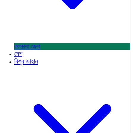
কলকাতা
জেলা
দেশ
বিশ্ব জাহান