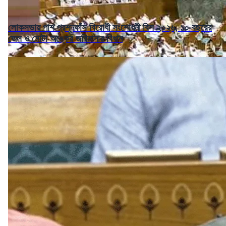
লোকসভায় পাশ প্রশ্নফাঁস বিরোধী সংশোধনী বিল ২০২৬, ১০ বছরের
জেল ও মোটা অঙ্কের জরিমানার বিধান