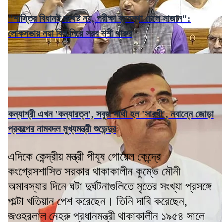
"শাস্তির বিধানই যথেষ্ট নয়, পরীক্ষা ব্যবস্থা ঢেলে সাজান":
লোকসভায় নয়া বিল নিয়ে সরব শশী থারুর
কন্যাশ্রী এখন 'কন্যারত্ন', সবুজ সাথী হল 'সারথী', নবান্নে জোড়া
প্রকল্পের নামবদল মুখ্যমন্ত্রী শুভেন্দুর
এদিকে কেন্দ্রীয় মন্ত্রী পীযূষ গোয়েল কেন্দ্রে
কংগ্রেসশাসিত সরকার থাকাকালীন কুম্ভে মৌনী
অমাবস্যার দিনে ঘটা দুর্ঘটনাগুলিতে মৃতের সংখ্যা প্রসঙ্গে
পাল্টা খতিয়ান পেশ করেছেন। তিনি দাবি করেছেন,
জওহরলাল নেহরু প্রধানমন্ত্রী থাকাকালীন ১৯৫৪ সালে