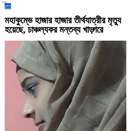
দেশ
মহাকুম্ভে হাজার হাজার তীর্থযাত্রীর মৃত্যু
হয়েছে, চাঞ্চল্যকর মন্তব্য খাড়্গরে