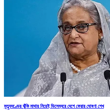
মৃত্যুদণ্ডের ঝুঁকি মাথায় নিয়েই ডিসেম্বরে দেশে ফেরার ঘোষণা শেখ