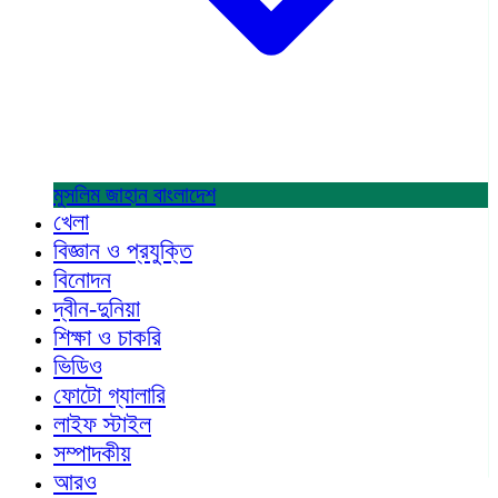
মুসলিম জাহান
বাংলাদেশ
খেলা
বিজ্ঞান ও প্রযুক্তি
বিনোদন
দ্বীন-দুনিয়া
শিক্ষা ও চাকরি
ভিডিও
ফোটো গ্যালারি
লাইফ স্টাইল
সম্পাদকীয়
আরও