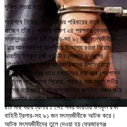
মুক্তি দেওয়া হয়েছে তাঁদের।
অবশেষে নিজের দেশে, নিজের পরিবারের কাছে ফিরে
যাচ্ছেন তাঁরা। শনিবার দক্ষিণ ২৪ পরগনার ফ্রেজারগঞ্জ
মৎস্যবন্দর থেকে ৪টি ট্রলার-সহ ৯১ জন মৎস্যজীবীকে
নিয়ে আন্তর্জাতিক জলসীমার উদ্দেশ্যে রওনা দিয়েছে
ভারতীয় উপকূল রক্ষী বাহিনী। সেখানে দু’দেশের
নৌবাহিনীর উচ্চপদস্থ আধিকারিকদের উপস্থিতিতে
তাঁদের বাংলাদেশের হাতে হস্তান্তর করা হবে।প্রশাসন
ও পুলিশ সূত্রে জানা গিয়েছে, প্রায় ৫ মাস আগে গভীর
সমুদ্রে মাছ ধরার সময় আন্তর্জাতিক জলসীমা লঙ্ঘন করে
অবৈধভাবে ভারতীয় জলসীমায় চলে এসেছিল বাংলাদেশের
৪টি মাছ ধরার ট্রলার। সেই সময় ভারতীয় উপকূল রক্ষী
বাহিনী ট্রলার-সহ ৯১ জন মৎস্যজীবীকে আটক করে।
আটক মৎস্যজীবীদের তুলে দেওয়া হয় ফ্রেজারগঞ্জ