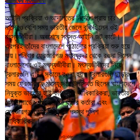
সল্টলেকের মৎসজীবীরা
আইনি প্রক্রিয়া ও আদালতের নির্দেশে প্রায় চার
মাসেরও বেশি সময় ভারতীয় জেলে বন্দি ছিলেন ওই
মৎস্যজীবীরা। অবশেষে সমস্ত আইনি জট কাটে।
এরপরই তাঁদের বাংলাদেশে পাঠানোর প্রক্রিয়া শুরু হয়ে
যায়।শনিবার ফ্রেজারগঞ্জ মৎস্যবন্দর থেকে রওনা দিলেন
বাংলাদেশের ওই মৎস্যজীবীরা। মৎস্যজীবীদের নিয়ে
ট্রলারগুলি এদিন সকালে রওনা হয়। ট্রলারগুলি ছাড়ার
সময় ফ্রেজারগঞ্জ মৎস্যবন্দরে উপস্থিত ছিলেন বাংলাদেশে
নিযুক্ত ভারতীয় হাই কমিশনের আধিকারিকরা, ভারতীয়
কোস্ট গার্ডের ফ্রেজারগঞ্জ ঘাঁটির কর্তারা এবং
ফ্রেজারগঞ্জ কোস্টাল থানার পদস্থ পুলিশ
আধিকারিকরা।
শেষ আপডেট: ১০ জুন ২০২৬, ১৩:৩৮