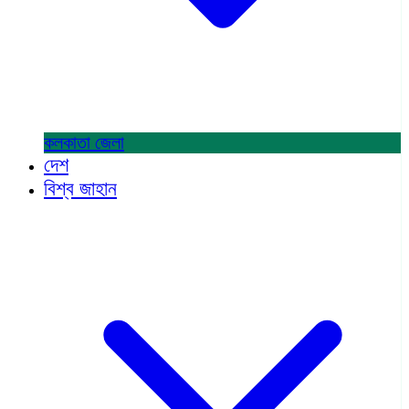
কলকাতা
জেলা
দেশ
বিশ্ব জাহান