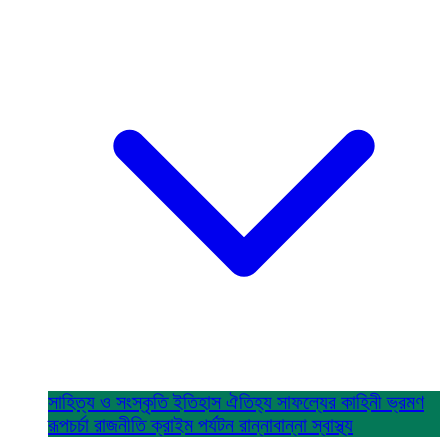
সাহিত্য ও সংস্কৃতি
ইতিহাস ঐতিহ্য
সাফল্যের কাহিনী
ভ্রমণ
রূপচর্চা
রাজনীতি
ক্রাইম
পর্যটন
রান্নাবান্না
স্বাস্থ্য