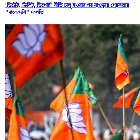
'ডিটেক্ট, ডিলিট, ডিপোর্ট' নীতি চালু হওয়ার পর হাওড়ায় গ্রেফতার
"বাংলদেশি" দম্পতি