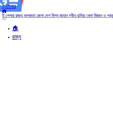
ই-পেপার
ই-পেপার
রাজ্য
কলকাতা
জেলা
দেশ
বিশ্ব জাহান
দ্বীন-দুনিয়া
খেলা
বিজ্ঞান ও প্র
🏠︎
রাজ্য