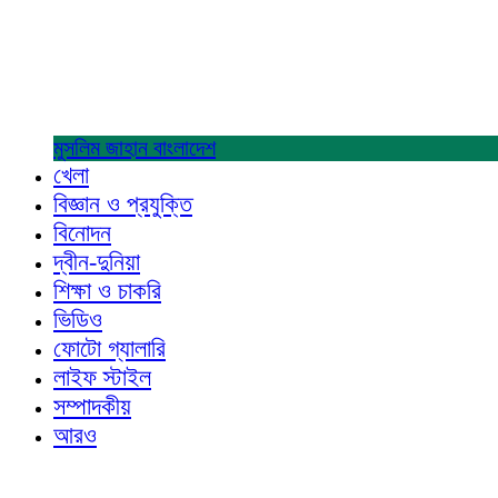
মুসলিম জাহান
বাংলাদেশ
খেলা
বিজ্ঞান ও প্রযুক্তি
বিনোদন
দ্বীন-দুনিয়া
শিক্ষা ও চাকরি
ভিডিও
ফোটো গ্যালারি
লাইফ স্টাইল
সম্পাদকীয়
আরও