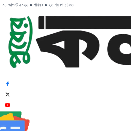
০৮ আগস্ট ২০২৬
●
শনিবার
●
২৩ শ্রাবণ ১৪৩৩