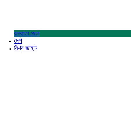
কলকাতা
জেলা
দেশ
বিশ্ব জাহান