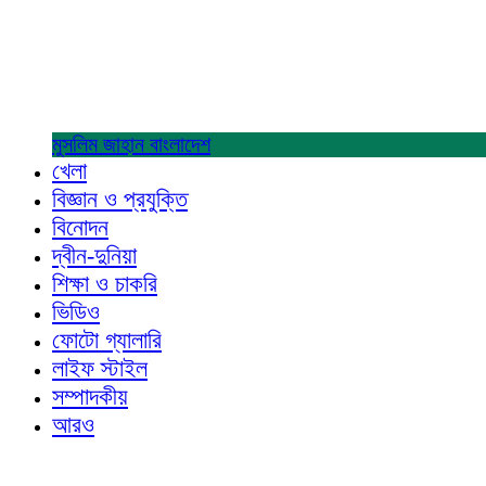
মুসলিম জাহান
বাংলাদেশ
খেলা
বিজ্ঞান ও প্রযুক্তি
বিনোদন
দ্বীন-দুনিয়া
শিক্ষা ও চাকরি
ভিডিও
ফোটো গ্যালারি
লাইফ স্টাইল
সম্পাদকীয়
আরও