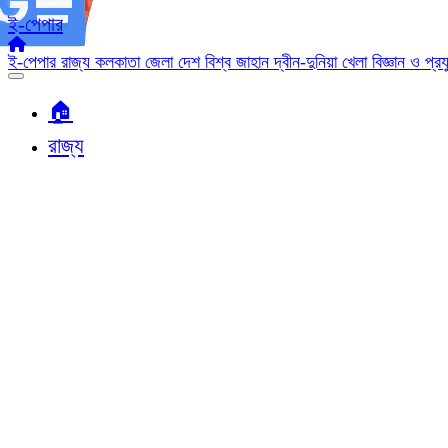
ই-পেপার
ই-পেপার
রাজ্য
কলকাতা
জেলা
দেশ
বিশ্ব জাহান
দ্বীন-দুনিয়া
খেলা
বিজ্ঞান ও প্র
🏠︎
রাজ্য