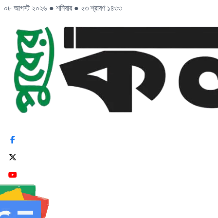
০৮ আগস্ট ২০২৬
●
শনিবার
●
২৩ শ্রাবণ ১৪৩৩