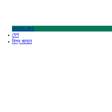
কলকাতা
জেলা
দেশ
বিশ্ব জাহান