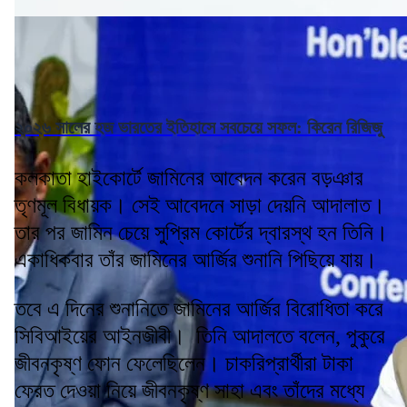
২০২৬ সালের হজ ভারতের ইতিহাসে সবচেয়ে সফল: কিরেন রিজিজু
কলকাতা হাইকোর্টে জামিনের আবেদন করেন বড়ঞার
তৃণমূল বিধায়ক। সেই আবেদনে সাড়া দেয়নি আদালাত।
তার পর জামিন চেয়ে সুপ্রিম কোর্টের দ্বারস্থ হন তিনি।
একাধিকবার তাঁর জামিনের আর্জির শুনানি পিছিয়ে যায়।
তবে এ দিনের শুনানিতে জামিনের আর্জির বিরোধিতা করে
সিবিআইয়ের আইনজীবী। তিনি আদালতে বলেন, পুকুরে
জীবনকৃষ্ণ ফোন ফেলেছিলেন। চাকরিপ্রার্থীরা টাকা
ফেরত দেওয়া নিয়ে জীবনকৃষ্ণ সাহা এবং তাঁদের মধ্যে