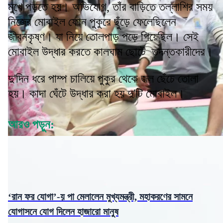
মুখে পড়তে হয়। অভিযোগ, তাঁর বাড়িতে তল্লাশির সময়
নিজের মোবাইল ফোন পুকুরে ছুঁড়ে ফেলেছিলেন
জীবনকৃষ্ণ। যা নিয়ে তোলপাড় পড়ে গিয়েছিল। সেই
মোবাইল উদ্ধার করতে কালঘাম ছোটে তদন্তকারীদের।
দু'দিন ধরে পাম্প চালিয়ে পুকুর থেকে জল ছেঁচে তোলা
হয়। কাদা ঘেঁটে উদ্ধার করা হয় দু'টি মোবাইল।
আরও পড়ুন:
‘রান ফর যোগা’-য় পা মেলালেন মুখ্যমন্ত্রী, মহাকরণের সামনে
যোগাসনে যোগ দিলেন হাজারো মানুষ