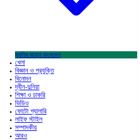
মুসলিম জাহান
বাংলাদেশ
খেলা
বিজ্ঞান ও প্রযুক্তি
বিনোদন
দ্বীন-দুনিয়া
শিক্ষা ও চাকরি
ভিডিও
ফোটো গ্যালারি
লাইফ স্টাইল
সম্পাদকীয়
আরও