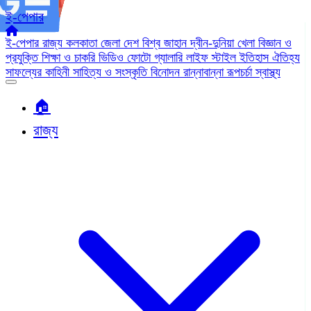
ই-পেপার
ই-পেপার
রাজ্য
কলকাতা
জেলা
দেশ
বিশ্ব জাহান
দ্বীন-দুনিয়া
খেলা
বিজ্ঞান ও
প্রযুক্তি
শিক্ষা ও চাকরি
ভিডিও
ফোটো গ্যালারি
লাইফ স্টাইল
ইতিহাস ঐতিহ্য
সাফল্যের কাহিনী
সাহিত্য ও সংস্কৃতি
বিনোদন
রান্নাবান্না
রূপচর্চা
স্বাস্থ্য
🏠︎
রাজ্য