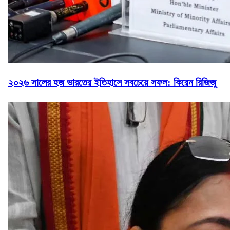
২০২৬ সালের হজ ভারতের ইতিহাসে সবচেয়ে সফল: কিরেন রিজিজু