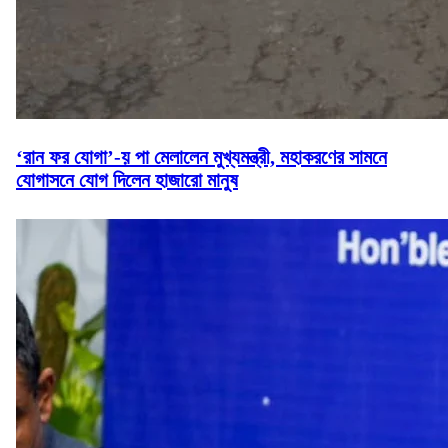
‘রান ফর যোগা’-য় পা মেলালেন মুখ্যমন্ত্রী, মহাকরণের সামনে
যোগাসনে যোগ দিলেন হাজারো মানুষ