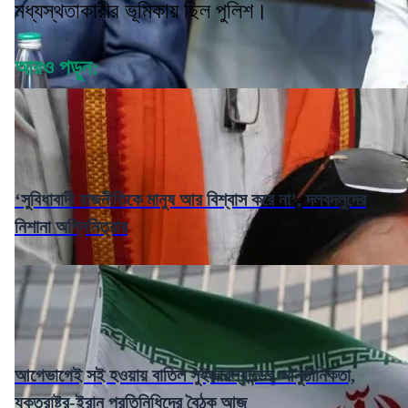
মধ্যস্থতাকারীর ভূমিকায় ছিল পুলিশ।
আরও পড়ুন:
‘সুবিধাবাদী রাজনীতিকে মানুষ আর বিশ্বাস করে না’, দলবদলুদের
নিশানা অগ্নিমিত্রার
আগেভাগেই সই হওয়ায় বাতিল সুইজারল্যান্ডের আনুষ্ঠানিকতা,
যুক্তরাষ্ট্র-ইরান প্রতিনিধিদের বৈঠক আজ