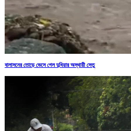
বালাসনের তোড়ে ভেসে গেল দুধিয়ার অস্থায়ী সেতু