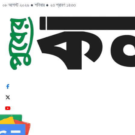
০৮ আগস্ট ২০২৬
●
শনিবার
●
২৩ শ্রাবণ ১৪৩৩