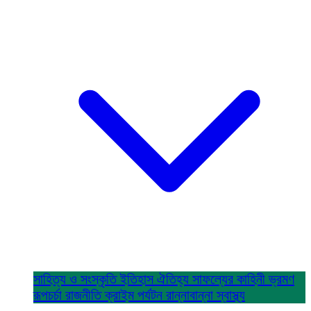
সাহিত্য ও সংস্কৃতি
ইতিহাস ঐতিহ্য
সাফল্যের কাহিনী
ভ্রমণ
রূপচর্চা
রাজনীতি
ক্রাইম
পর্যটন
রান্নাবান্না
স্বাস্থ্য