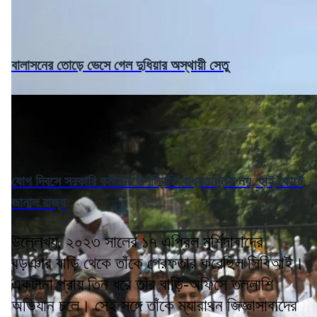
বালাসনের তোড়ে ভেসে গেল দুধিয়ার অস্থায়ী সেতু
যোগ দিবসে সরকারি কর্মীদের উপস্থিতি বাধ্যতামূলক নয়, হাই কোর্টে
জানাল রাজ্য
উল্লেখ্য, ২০২৩ সালের ১৭ এপ্রিল মুর্শিদাবাদের
বড়ঞার বাড়ি থেকে তাঁকে গ্রেফতার করেছিল সিবিআই।
একটানা প্রায় তিন ধরে তাঁর বাড়ি-অফিসে তল্লাশি
অভিযান চলে। সেই সঙ্গে তাঁকে ম্যারাথন জিজ্ঞাসাবাদের