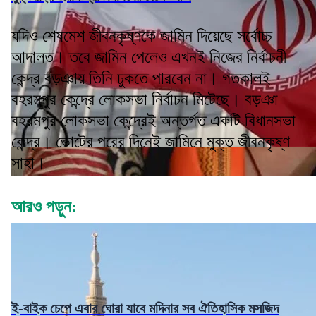
যদিও শেষমেশ জীবনকৃষ্ণকে জামিন দিয়েছে সর্বোচ্চ
আদালত। তবে জামিন পেলেও এখনই নিজের নির্বাচনী
কেন্দ্র বড়ঞায় তিনি ঢুকতে পারবেন না। গতকালই
বহরমপুর কেন্দ্রে লোকসভা নির্বাচন মিটেছে। বড়ঞা
বহরমপুর লোকসভা কেন্দ্রেই অন্তর্গত একটি বিধানসভা
কেন্দ্র। ভোটের পরের দিনেই জামিনে মুক্ত জীবনকৃষ্ণ
সাহা।
আরও পড়ুন:
ই-বাইক চেপে এবার ঘোরা যাবে মদিনার সব ঐতিহাসিক মসজিদ