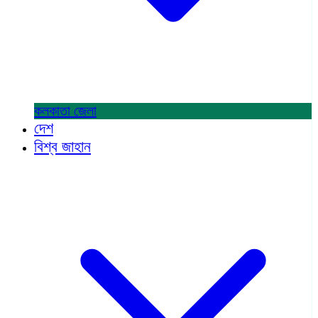
কলকাতা
জেলা
দেশ
বিশ্ব জাহান