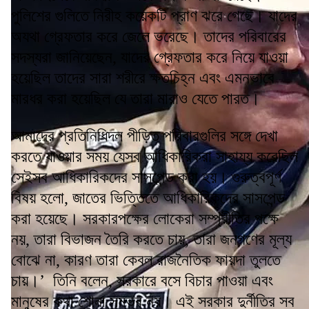
পুলিশের গুলিতে নিরীহ কয়েকটি প্রাণ ঝরে গেছে। যাদের
অযথা গ্রেফতার করে জেলে ভরেছে। তাদের পরিবারের
সদস্যরা জানিয়েছেন, যাদের গ্রেফতার করে নিয়ে যাওয়া
হয়েছিল তাদের সারা শরীরে ক্ষতচিহ্ন এবং এমনভাবে
মারধর করা হয়েছিল যে তারা মারাও যেতে পারত।
আমাদের প্রতিনিধিদল পীড়িত পরিবারগুলির সঙ্গে দেখা
করতে যাওয়ার সময় যেসব আধিকারিকরা সাহায্য করেছিল
সেইসব আধিকারিকদের সাসপেন্ড করা হয়। গুরুত্বপূর্ণ
বিষয় হলো, জাতের ভিত্তিতে আধিকারিকদের সাসপেন্ড
করা হয়েছে। সরকারপক্ষের লোকেরা সম্প্রীতির পক্ষে
নয়, তারা বিভাজন তৈরি করতে চায়, তারা জনগণের মূল্য
বোঝে না, কারণ তারা কেবল রাজনৈতিক ফায়দা তুলতে
চায়।’ তিনি বলেন, সরকারে বসে বিচার পাওয়া এবং
মানুষের কথা শোনা সম্ভব নয়। এই সরকার দুর্নীতির সব