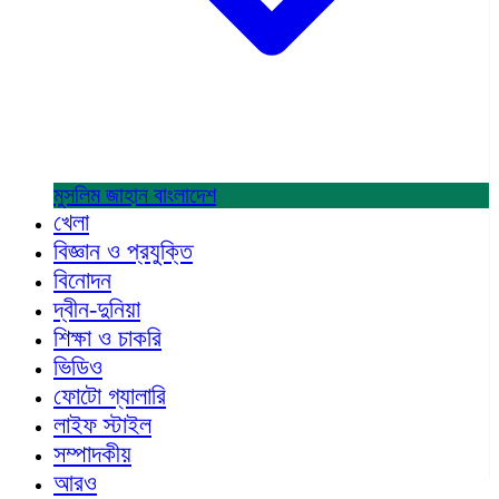
মুসলিম জাহান
বাংলাদেশ
খেলা
বিজ্ঞান ও প্রযুক্তি
বিনোদন
দ্বীন-দুনিয়া
শিক্ষা ও চাকরি
ভিডিও
ফোটো গ্যালারি
লাইফ স্টাইল
সম্পাদকীয়
আরও