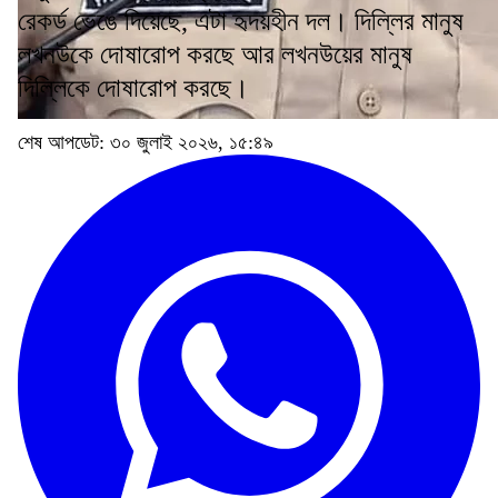
রেকর্ড ভেঙে দিয়েছে, এটা হৃদয়হীন দল। দিল্লির মানুষ
লখনউকে দোষারোপ করছে আর লখনউয়ের মানুষ
দিল্লিকে দোষারোপ করছে।
শেষ আপডেট: ৩০ জুলাই ২০২৬, ১৫:৪৯