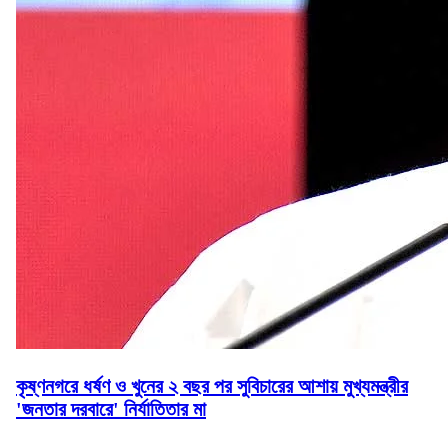
কৃষ্ণনগরে ধর্ষণ ও খুনের ২ বছর পর সুবিচারের আশায় মুখ্যমন্ত্রীর
'জনতার দরবারে' নির্যাতিতার মা