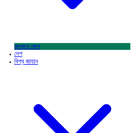
কলকাতা
জেলা
দেশ
বিশ্ব জাহান