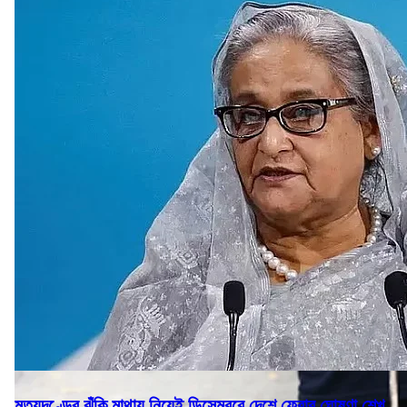
মৃত্যুদণ্ডের ঝুঁকি মাথায় নিয়েই ডিসেম্বরে দেশে ফেরার ঘোষণা শেখ