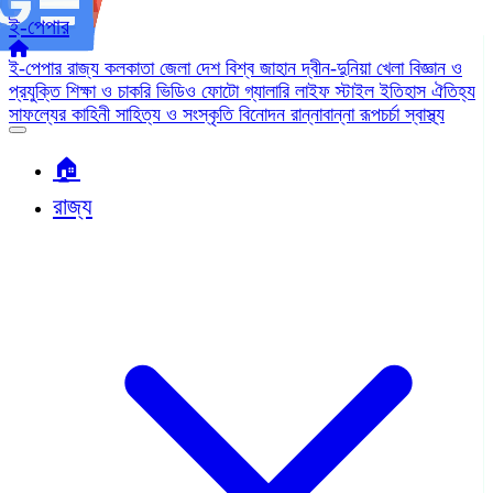
ই-পেপার
ই-পেপার
রাজ্য
কলকাতা
জেলা
দেশ
বিশ্ব জাহান
দ্বীন-দুনিয়া
খেলা
বিজ্ঞান ও
প্রযুক্তি
শিক্ষা ও চাকরি
ভিডিও
ফোটো গ্যালারি
লাইফ স্টাইল
ইতিহাস ঐতিহ্য
সাফল্যের কাহিনী
সাহিত্য ও সংস্কৃতি
বিনোদন
রান্নাবান্না
রূপচর্চা
স্বাস্থ্য
🏠︎
রাজ্য