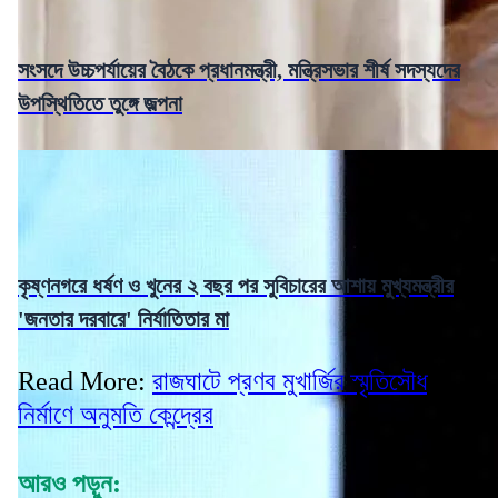
সংসদে উচ্চপর্যায়ের বৈঠকে প্রধানমন্ত্রী, মন্ত্রিসভার শীর্ষ সদস্যদের
উপস্থিতিতে তুঙ্গে জল্পনা
কৃষ্ণনগরে ধর্ষণ ও খুনের ২ বছর পর সুবিচারের আশায় মুখ্যমন্ত্রীর
'জনতার দরবারে' নির্যাতিতার মা
Read More:
রাজঘাটে প্রণব মুখার্জির স্মৃতিসৌধ
নির্মাণে অনুমতি কেন্দ্রের
আরও পড়ুন: