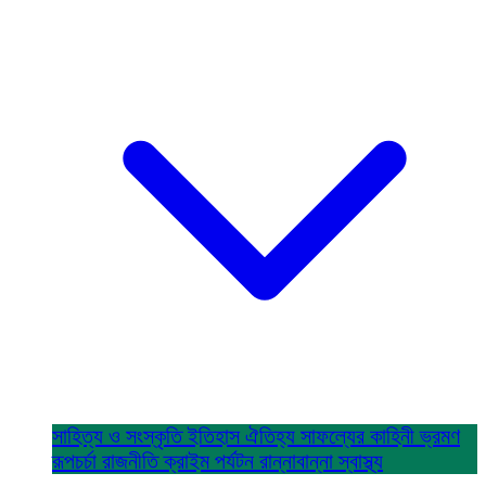
সাহিত্য ও সংস্কৃতি
ইতিহাস ঐতিহ্য
সাফল্যের কাহিনী
ভ্রমণ
রূপচর্চা
রাজনীতি
ক্রাইম
পর্যটন
রান্নাবান্না
স্বাস্থ্য