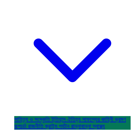
সাহিত্য ও সংস্কৃতি
ইতিহাস ঐতিহ্য
সাফল্যের কাহিনী
ভ্রমণ
রূপচর্চা
রাজনীতি
ক্রাইম
পর্যটন
রান্নাবান্না
স্বাস্থ্য