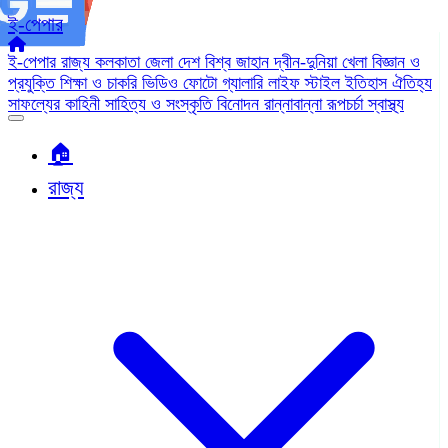
ই-পেপার
ই-পেপার
রাজ্য
কলকাতা
জেলা
দেশ
বিশ্ব জাহান
দ্বীন-দুনিয়া
খেলা
বিজ্ঞান ও
প্রযুক্তি
শিক্ষা ও চাকরি
ভিডিও
ফোটো গ্যালারি
লাইফ স্টাইল
ইতিহাস ঐতিহ্য
সাফল্যের কাহিনী
সাহিত্য ও সংস্কৃতি
বিনোদন
রান্নাবান্না
রূপচর্চা
স্বাস্থ্য
🏠︎
রাজ্য