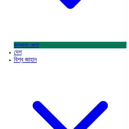
কলকাতা
জেলা
দেশ
বিশ্ব জাহান