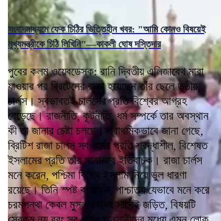
সংবাদমাধ্যমে ফেক চিঠির ভিত্তিহীন খবর: "আমি কোনও বিষয়েই
মুখ্যমন্ত্রীকে চিঠি লিখিনি"—কাকলী ঘোষ দস্তিদার
পুবের কলম ওয়েবডেস্ক: রানি দ্বিতীয় এলিজাবেথ মারা
যাওয়ার পর ব্রিটেনের রাজা হয়েছেন তাঁর ছেলে তৃতীয়
চার্লস। স্বভাবতই চার্লসের প্রতি বিশ্বের আগ্রহ
বেড়েছে। রাজনীতি, কূটনীতি, ধর্ম সম্পর্কে তার অবস্থান
কী তা জানার চেষ্টা চলছে। প্রাথমিকভাবে জানা গেছে,
ব্রিটিশ রাজা চার্লস সব ধর্মের প্রতি শ্রদ্ধাশীল, বিশেষত
ইসলামের প্রতি তাঁর মনোভাব ইতিবাচক। রাজা চার্লস
মনে করেন, পশ্চিমা বিশ্বে ইসলাম নিয়ে ভুল ধারণা
রয়েছে। তিনি স্পষ্ট বলেছেন, পাশ্চাত্য যেভাবে মনে করে
চরমপন্থা কেবল মুসলমানদের সাথেই জড়িত, বিষয়টি
সেরকম নয় বরং সব ধর্মের অনুসারীদের মধ্যে এমন লোক