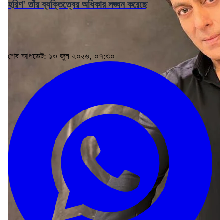
হরিণ' তাঁর ব্যক্তিত্বের অধিকার লঙ্ঘন করেছে
শেষ আপডেট: ১৩ জুন ২০২৬, ০৭:৩০