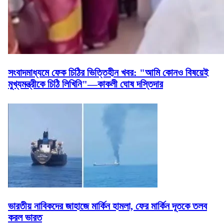
সংবাদমাধ্যমে ফেক চিঠির ভিত্তিহীন খবর: "আমি কোনও বিষয়েই
মুখ্যমন্ত্রীকে চিঠি লিখিনি"—কাকলী ঘোষ দস্তিদার
ভারতীয় নাবিকদের জাহাজে মার্কিন হামলা, ফের মার্কিন দূতকে তলব
করল ভারত