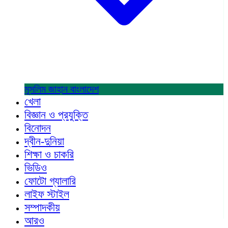
মুসলিম জাহান
বাংলাদেশ
খেলা
বিজ্ঞান ও প্রযুক্তি
বিনোদন
দ্বীন-দুনিয়া
শিক্ষা ও চাকরি
ভিডিও
ফোটো গ্যালারি
লাইফ স্টাইল
সম্পাদকীয়
আরও