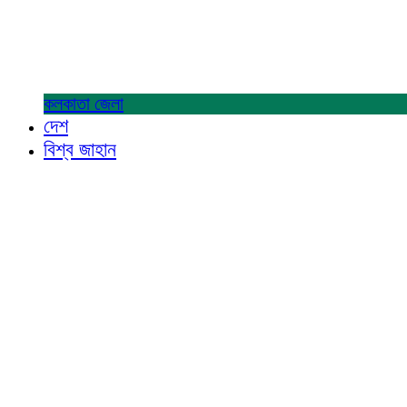
কলকাতা
জেলা
দেশ
বিশ্ব জাহান