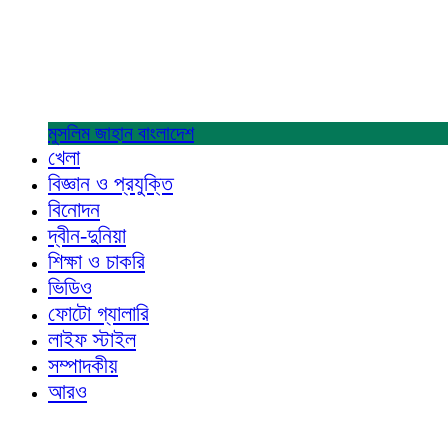
মুসলিম জাহান
বাংলাদেশ
খেলা
বিজ্ঞান ও প্রযুক্তি
বিনোদন
দ্বীন-দুনিয়া
শিক্ষা ও চাকরি
ভিডিও
ফোটো গ্যালারি
লাইফ স্টাইল
সম্পাদকীয়
আরও