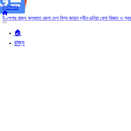
ই-পেপার
ই-পেপার
রাজ্য
কলকাতা
জেলা
দেশ
বিশ্ব জাহান
দ্বীন-দুনিয়া
খেলা
বিজ্ঞান ও প্র
🏠︎
রাজ্য