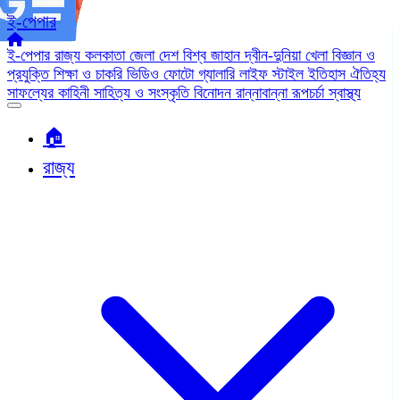
ই-পেপার
ই-পেপার
রাজ্য
কলকাতা
জেলা
দেশ
বিশ্ব জাহান
দ্বীন-দুনিয়া
খেলা
বিজ্ঞান ও
প্রযুক্তি
শিক্ষা ও চাকরি
ভিডিও
ফোটো গ্যালারি
লাইফ স্টাইল
ইতিহাস ঐতিহ্য
সাফল্যের কাহিনী
সাহিত্য ও সংস্কৃতি
বিনোদন
রান্নাবান্না
রূপচর্চা
স্বাস্থ্য
🏠︎
রাজ্য