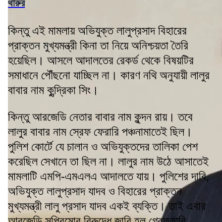
থারুর
কিন্তু এই মামলায় অভিযুক্ত লালুপ্রসাদ বিহারের
প্রাক্তন মুখ্যমন্ত্রী কিনা তা নিয়ে অনিশ্চয়তা তৈরি
হয়েছিল। আসলে আদালতের রেকর্ড থেকে বিষয়টির
সমাধানে পৌঁছনো যাচ্ছিল না। কারণ নথি অনুযায়ী লালুর
বাবার নাম কুন্দ্রিকা সিং।
কিন্তু আরজেডি নেতার বাবার নাম কুন্দন রায়। তবে
লালুর বাবার নাম স্রেফ ফেরারি পঞ্চনামাতেই ছিল।
পুলিশ কোর্টে যে চালান ও অভিযুক্তদের তালিকা পেশ
করেছিল সেখানে তা ছিল না। লালুর নাম উঠে আসাতেই
মামলাটি এমপি-এমএলএ আদালতে যায়। পুলিশের দাবি,
অভিযুক্ত লালুপ্রসাদ যাদব ও বিহারের প্রাক্তন
মুখ্যমন্ত্রী লালু প্রসাদ যাদব একই ব্যক্তি। তাই এবার
আরজেডি সুপ্রিমোর বিরুদ্ধে জারি হল গ্রেফতারি