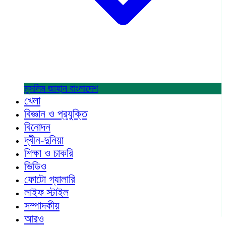
মুসলিম জাহান
বাংলাদেশ
খেলা
বিজ্ঞান ও প্রযুক্তি
বিনোদন
দ্বীন-দুনিয়া
শিক্ষা ও চাকরি
ভিডিও
ফোটো গ্যালারি
লাইফ স্টাইল
সম্পাদকীয়
আরও