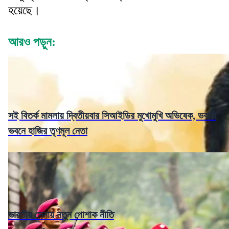
হয়েছে।
আরও পড়ুন:
সই বিতর্ক মামলায় দ্বিতীয়বার সিআইডির মুখোমুখি অভিষেক, ভবানী
ভবনে হাজির তৃণমূল নেতা
ভারতীয় সেনায় নতুন পোশাক নীতি