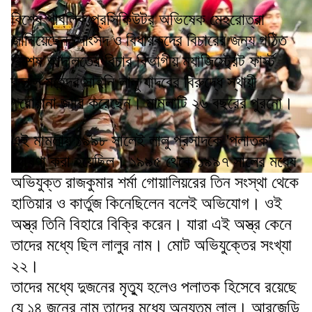
বিশেষ পাবলিক প্রসিকিউটর অভিষেক মেহরোত্রা
জানিয়েছেন, সাংসদ ও বিধায়কদের বিচারের জন্য গঠিত
বিশেষ আদালতের বিচার বিভাগীয় ম্যাজিস্ট্রেট ফার্স্ট
ক্লাস মহেন্দ্র সাইনি লালু যাদবের বিরুদ্ধে স্থায়ী
পরোয়ানা জারি করেছেন। মামলাটি ২৬ বছরের পুরনো।
এই মামলায় ১৯৯৮ সালেই লালু প্রসাদকে 'পলাতক'
ঘোষণা করা হয়েছিল। ১৯৯৫ থেকে ১৯৯৭ সালের মধ্যে
অভিযুক্ত রাজকুমার শর্মা গোয়ালিয়রের তিন সংস্থা থেকে
হাতিয়ার ও কার্তুজ কিনেছিলেন বলেই অভিযোগ। ওই
অস্ত্র তিনি বিহারে বিক্রি করেন। যারা এই অস্ত্র কেনে
তাদের মধ্যে ছিল লালুর নাম। মোট অভিযুক্তের সংখ্যা
২২।
তাদের মধ্যে দুজনের মৃত্যু হলেও পলাতক হিসেবে রয়েছে
যে ১৪ জনের নাম তাদের মধ্যে অন্যতম লালু। আরজেডি