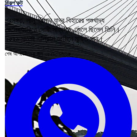
বিকল্প রুট
প্রসঙ্গত, লালু প্রসাদ যাদব বিহারের পশুখাদ্য
কেলেঙ্কারিতে দোষী সাব্যস্ত, জেলে ছিলেন তিনি।
২০২১ সালের এপ্রিলে জামিনে মুক্তি পান।
শেষ আপডেট: ১৪ জুন ২০২৬, ১৩:১৬