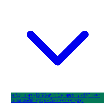
সাহিত্য ও সংস্কৃতি
ইতিহাস ঐতিহ্য
সাফল্যের কাহিনী
ভ্রমণ
রূপচর্চা
রাজনীতি
ক্রাইম
পর্যটন
রান্নাবান্না
স্বাস্থ্য