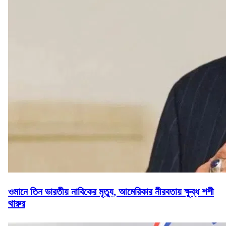
ওমানে তিন ভারতীয় নাবিকের মৃত্যু, আমেরিকার নীরবতায় ক্ষুব্ধ শশী
থারুর