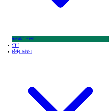
কলকাতা
জেলা
দেশ
বিশ্ব জাহান