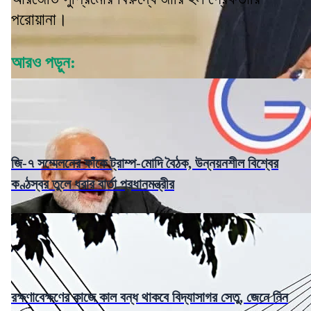
পরোয়ানা।
আরও পড়ুন:
জি-৭ সম্মেলনের ফাঁকে ট্রাম্প-মোদি বৈঠক, উন্নয়নশীল বিশ্বের
কণ্ঠস্বর তুলে ধরার বার্তা প্রধানমন্ত্রীর
রক্ষণাবেক্ষণের কাজে কাল বন্ধ থাকবে বিদ্যাসাগর সেতু, জেনে নিন