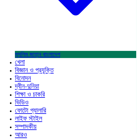
মুসলিম জাহান
বাংলাদেশ
খেলা
বিজ্ঞান ও প্রযুক্তি
বিনোদন
দ্বীন-দুনিয়া
শিক্ষা ও চাকরি
ভিডিও
ফোটো গ্যালারি
লাইফ স্টাইল
সম্পাদকীয়
আরও