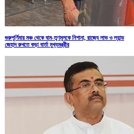
গুরুপূর্ণিমার মঞ্চ থেকে বাম-তৃণমূলকে নিশানা, রাজ্যে লাভ ও ল্যান্ড
জেহাদ রুখতে কড়া বার্তা মুখ্যমন্ত্রীর