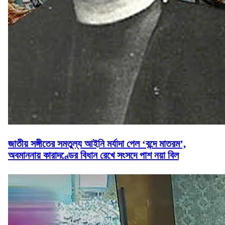
জাতীয় সঙ্গীতের সমতুল্য আইনি মর্যাদা পেল ‘বন্দে মাতরম’,
অবমাননায় কারাদণ্ডের বিধান রেখে সংসদে পাশ নয়া বিল