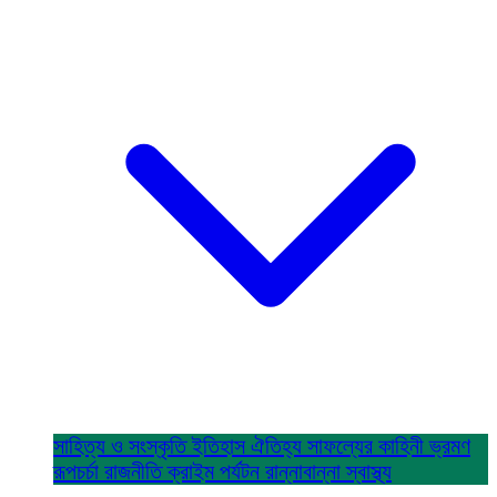
সাহিত্য ও সংস্কৃতি
ইতিহাস ঐতিহ্য
সাফল্যের কাহিনী
ভ্রমণ
রূপচর্চা
রাজনীতি
ক্রাইম
পর্যটন
রান্নাবান্না
স্বাস্থ্য