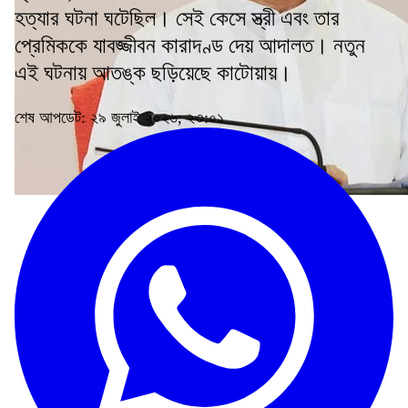
হত্যার ঘটনা ঘটেছিল। সেই কেসে স্ত্রী এবং তার
প্রেমিককে যাবজ্জীবন কারাদণ্ড দেয় আদালত। নতুন
এই ঘটনায় আতঙ্ক ছড়িয়েছে কাটোয়ায়।
শেষ আপডেট: ২৯ জুলাই ২০২৬, ২৩:০১