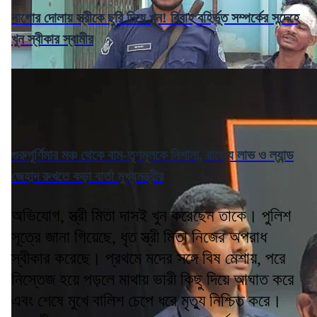
নাগোর দোলায় স্ত্রীকে ছুরি দিয়ে খুন! বিবাহ বহির্ভূত সম্পর্কের সন্দেহে
খুন স্বীকার স্বামীর
গুরুপূর্ণিমার মঞ্চ থেকে বাম-তৃণমূলকে নিশানা, রাজ্যে লাভ ও ল্যান্ড
জেহাদ রুখতে কড়া বার্তা মুখ্যমন্ত্রীর
অভিযোগ, স্ত্রী মিতা দাসই খুন করেছেন তাকে। পুলিশ
সূত্রে জানা গিয়েছে, ধৃত স্ত্রী মিতা নিজের অপরাধ
স্বীকার করেছে। প্রথমে মদের সঙ্গে বিষ মেশায়, পরে
নিস্তেজ হয়ে পড়লে মাথায় ভারী কিছু দিয়ে আঘাত করে
এবং শেষে মুখে বালিশ চেপে ধরে মৃত্যু নিশ্চিত করে।