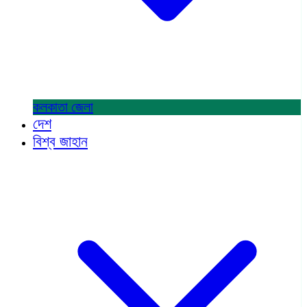
কলকাতা
জেলা
দেশ
বিশ্ব জাহান