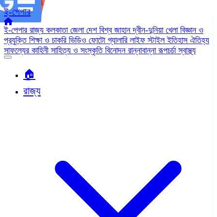
ই-পেপার
ই-পেপার
রাজ্য
কলকাতা
জেলা
দেশ
বিশ্ব জাহান
দ্বীন-দুনিয়া
খেলা
বিজ্ঞান ও
প্রযুক্তি
শিক্ষা ও চাকরি
ভিডিও
ফোটো গ্যালারি
লাইফ স্টাইল
ইতিহাস ঐতিহ্য
সাফল্যের কাহিনী
সাহিত্য ও সংস্কৃতি
বিনোদন
রান্নাবান্না
রূপচর্চা
স্বাস্থ্য
🏠︎
রাজ্য