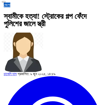
জেলা
স্বামীকে হত্যা! স্ট্রোকের গল্প ফেঁদে
পুলিশের জালে স্ত্রী
চামেলি দাস
প্রকাশিত: ৯ জুন ২০২৫, ১৪:৫৯