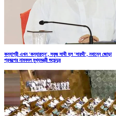
কন্যাশ্রী এখন 'কন্যারত্ন', সবুজ সাথী হল 'সারথী', নবান্নে জোড়া
প্রকল্পের নামবদল মুখ্যমন্ত্রী শুভেন্দুর