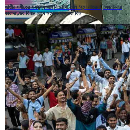
জাতীয় সঙ্গীতের সমতুল্য আইনি মর্যাদা পেল ‘বন্দে মাতরম’, অবমাননায়
কারাদণ্ডের বিধান রেখে সংসদে পাশ নয়া বিল