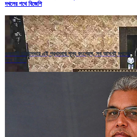
দখলের পথে বিজেপি
গুজরাটে রাজ্যসভায় এই প্রথমবার শূন্য কংগ্রেস, সব আসনই দখলের
পথে বিজেপি