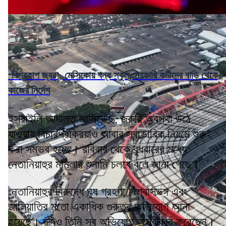
‘বিশ্বকাপ জ্বর’, মেক্সিকোয় বন্ধ স্কুল, সরকারি কর্মীদের বাড়ি থেকে
কাজের নির্দেশ
ইসরাইলি আদালত জানিয়েছে, জরুরি অবস্থা উঠে
যাওয়ায় বিচারপ্রক্রিয়াও আবার স্বাভাবিক নিয়মে শুরু
করা সম্ভব হচ্ছে। রবিবার থেকে বুধবারের মধ্যে
নেতানিয়াহুর মামলার শুনানি চলবে বলে জানা গেছে।
নেতানিয়াহুর বিরুদ্ধে ঘুষ গ্রহণ, বিশ্বাসভঙ্গ এবং
জালিয়াতির মতো একাধিক গুরুতর অভিযোগ আনা
হয়েছে। যদিও তিনি সব অভিযোগ অস্বীকার করেছেন।