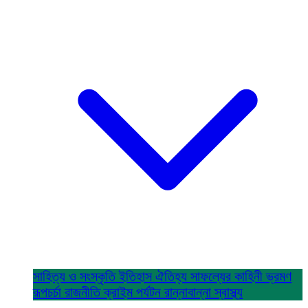
সাহিত্য ও সংস্কৃতি
ইতিহাস ঐতিহ্য
সাফল্যের কাহিনী
ভ্রমণ
রূপচর্চা
রাজনীতি
ক্রাইম
পর্যটন
রান্নাবান্না
স্বাস্থ্য