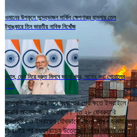
ওমানের উপকূলে সন্দেহভাজন মার্কিন ক্ষেপণাস্ত্র হামলায় তেল
ট্যাঙ্কারে তিন ভারতীয় নাবিক নিখোঁজ
গ্যাস, তেল নিয়ে দ্রুত মিলবে ভালো খবর, আশার কথা শোনালেন
মোদী
সম্প্রতি ইরান-এর সঙ্গে সংঘাতের প্রেক্ষিতে ইসরাইলে
জরুরি অবস্থা জারি হয়েছিল। গত ২৮ ফেব্রুয়ারি
যুক্তরাষ্ট্র ও ইসরায়েল যৌথভাবে ইরানে বিমান হামলা
চালানোর পর মধ্যপ্রাচ্যে উত্তেজনা তীব্র আকার নেয়।