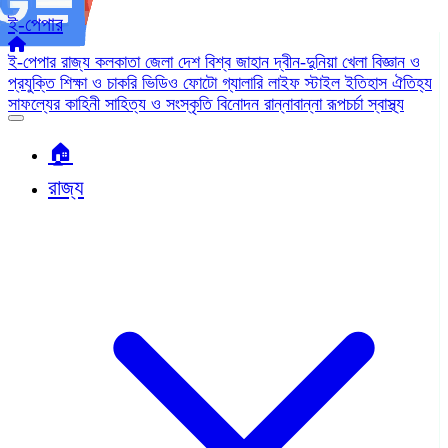
ই-পেপার
ই-পেপার
রাজ্য
কলকাতা
জেলা
দেশ
বিশ্ব জাহান
দ্বীন-দুনিয়া
খেলা
বিজ্ঞান ও
প্রযুক্তি
শিক্ষা ও চাকরি
ভিডিও
ফোটো গ্যালারি
লাইফ স্টাইল
ইতিহাস ঐতিহ্য
সাফল্যের কাহিনী
সাহিত্য ও সংস্কৃতি
বিনোদন
রান্নাবান্না
রূপচর্চা
স্বাস্থ্য
🏠︎
রাজ্য