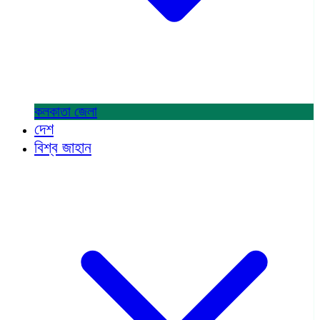
কলকাতা
জেলা
দেশ
বিশ্ব জাহান