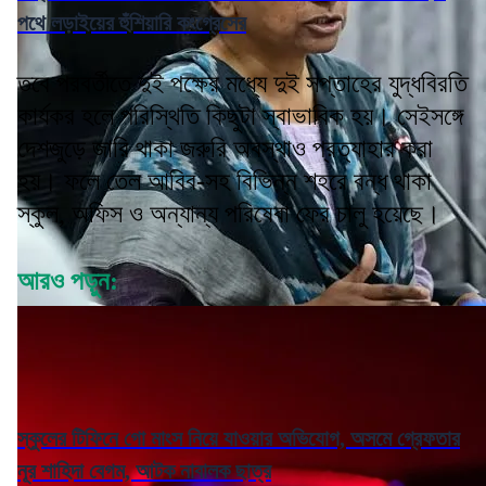
পথে লড়াইয়ের হুঁশিয়ারি কংগ্রেসের
তবে পরবর্তীতে দুই পক্ষের মধ্যে দুই সপ্তাহের যুদ্ধবিরতি
কার্যকর হলে পরিস্থিতি কিছুটা স্বাভাবিক হয়। সেইসঙ্গে
দেশজুড়ে জারি থাকা জরুরি অবস্থাও প্রত্যাহার করা
হয়। ফলে তেল আবিব-সহ বিভিন্ন শহরে বন্ধ থাকা
স্কুল, অফিস ও অন্যান্য পরিষেবা ফের চালু হয়েছে।
আরও পড়ুন:
স্কুলের টিফিনে গো মাংস নিয়ে যাওয়ার অভিযোগ, অসমে গ্রেফতার
নূর শাহিদা বেগম, আটক নাবালক ছাত্র