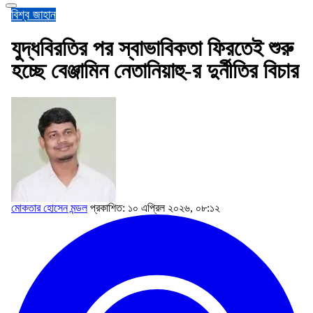
বিশ্ব জাহান
যুদ্ধবিরতির পর স্বাভাবিকতা ফিরতেই শুরু
হচ্ছে বেঞ্জামিন নেতানিয়াহু-র দুর্নীতির বিচার
মোকতার হোসেন মন্ডল
প্রকাশিত: ১০ এপ্রিল ২০২৬, ০৮:১২