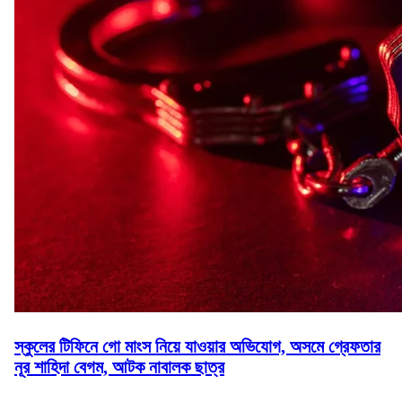
স্কুলের টিফিনে গো মাংস নিয়ে যাওয়ার অভিযোগ, অসমে গ্রেফতার
নূর শাহিদা বেগম, আটক নাবালক ছাত্র