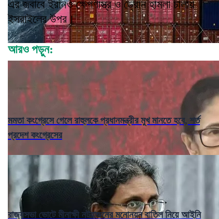
এর জবাবে ইরানও ক্ষেপণাস্ত্র ও ড্রোন হামলা চালায়
ইসরাইলের উপর।
আরও পড়ুন:
মমতা কংগ্রেসে গেলে রাহুলকে প্রধানমন্ত্রীর মুখ মানতে হবে, শর্ত
প্রদেশ কংগ্রেসের
রাজ্যসভা ভোটে মীনাক্ষী নটরাজনের মনোনয়ন বাতিল নিয়ে আইনি