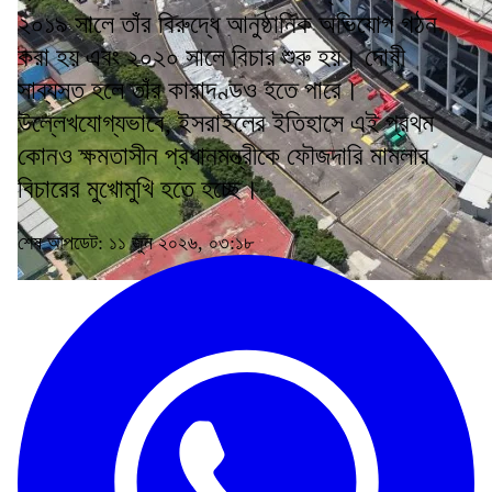
২০১৯ সালে তাঁর বিরুদ্ধে আনুষ্ঠানিক অভিযোগ গঠন
করা হয় এবং ২০২০ সালে বিচার শুরু হয়। দোষী
সাব্যস্ত হলে তাঁর কারাদণ্ডও হতে পারে।
উল্লেখযোগ্যভাবে, ইসরাইলের ইতিহাসে এই প্রথম
কোনও ক্ষমতাসীন প্রধানমন্ত্রীকে ফৌজদারি মামলার
বিচারের মুখোমুখি হতে হচ্ছে।
শেষ আপডেট: ১১ জুন ২০২৬, ০৩:১৮