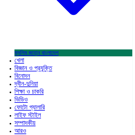
মুসলিম জাহান
বাংলাদেশ
খেলা
বিজ্ঞান ও প্রযুক্তি
বিনোদন
দ্বীন-দুনিয়া
শিক্ষা ও চাকরি
ভিডিও
ফোটো গ্যালারি
লাইফ স্টাইল
সম্পাদকীয়
আরও