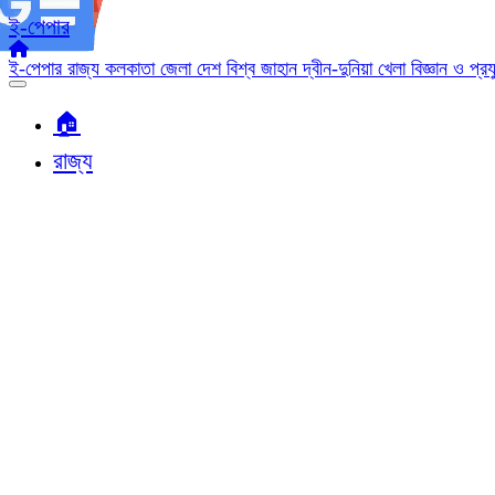
ই-পেপার
ই-পেপার
রাজ্য
কলকাতা
জেলা
দেশ
বিশ্ব জাহান
দ্বীন-দুনিয়া
খেলা
বিজ্ঞান ও প্র
🏠︎
রাজ্য