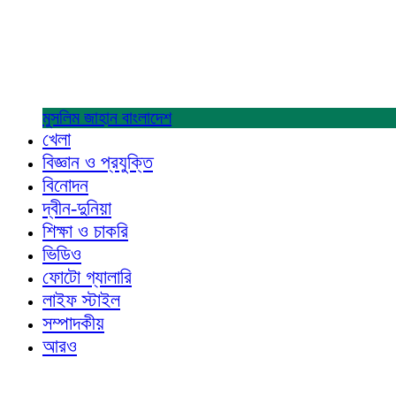
মুসলিম জাহান
বাংলাদেশ
খেলা
বিজ্ঞান ও প্রযুক্তি
বিনোদন
দ্বীন-দুনিয়া
শিক্ষা ও চাকরি
ভিডিও
ফোটো গ্যালারি
লাইফ স্টাইল
সম্পাদকীয়
আরও