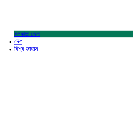
কলকাতা
জেলা
দেশ
বিশ্ব জাহান