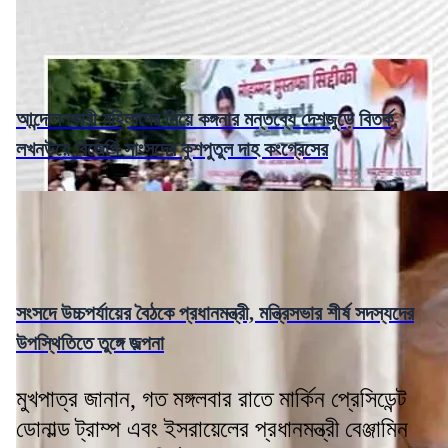
আন্দোলনকারী মহিলাদের নিয়ে কঙ্গনার মন্তব্যে দেশজুড়ে বিতর্ক,
লখনউয়ে বিজেপি সাংসদের কুশপুতুল দাহ কংগ্রেসের
সংসদে উচ্চপর্যায়ের বৈঠকে প্রধানমন্ত্রী, মন্ত্রিসভার শীর্ষ সদস্যদের
উপস্থিতিতে তুঙ্গে জল্পনা
মুখপাত্র জানান, গত মঙ্গলবার রাতে মার্কিন প্রেসিডেন্ট
ডোনাল্ড ট্রাম্প এবং ইসরায়েলের প্রধানমন্ত্রী বেঞ্জামিন