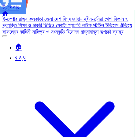
ই-পেপার
ই-পেপার
রাজ্য
কলকাতা
জেলা
দেশ
বিশ্ব জাহান
দ্বীন-দুনিয়া
খেলা
বিজ্ঞান ও
প্রযুক্তি
শিক্ষা ও চাকরি
ভিডিও
ফোটো গ্যালারি
লাইফ স্টাইল
ইতিহাস ঐতিহ্য
সাফল্যের কাহিনী
সাহিত্য ও সংস্কৃতি
বিনোদন
রান্নাবান্না
রূপচর্চা
স্বাস্থ্য
🏠︎
রাজ্য