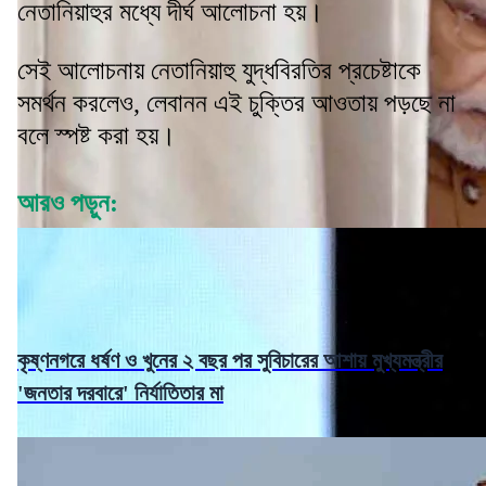
নেতানিয়াহুর মধ্যে দীর্ঘ আলোচনা হয়।
সেই আলোচনায় নেতানিয়াহু যুদ্ধবিরতির প্রচেষ্টাকে
সমর্থন করলেও, লেবানন এই চুক্তির আওতায় পড়ছে না
বলে স্পষ্ট করা হয়।
আরও পড়ুন:
কৃষ্ণনগরে ধর্ষণ ও খুনের ২ বছর পর সুবিচারের আশায় মুখ্যমন্ত্রীর
'জনতার দরবারে' নির্যাতিতার মা