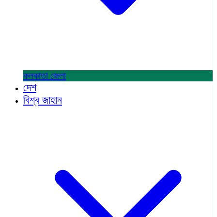
কলকাতা
জেলা
দেশ
বিশ্ব জাহান