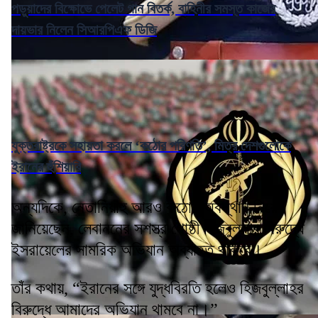
পড়ুয়াদের বিক্ষোভে পেলেট গান বিতর্ক, বাহিনীর সমস্ত কাজের
দায়ভার নিলেন সিআরপিএফ ডিজি
যুক্তরাষ্ট্রকে সহায়তা করলে ‘কঠোর পরিণতি’, মিত্র দেশগুলোকে
ইরানের হুঁশিয়ারি
অন্যদিকে, নেতানিয়াহু আরও কঠোর অবস্থান নিয়ে
জানিয়েছেন, লেবাননের সশস্ত্র গোষ্ঠী হিজবুল্লার বিরুদ্ধে
ইসরায়েলের সামরিক অভিযান অব্যাহত থাকবে।
তাঁর কথায়, “ইরানের সঙ্গে যুদ্ধবিরতি হলেও হিজবুল্লাহর
বিরুদ্ধে আমাদের অভিযান থামবে না।”