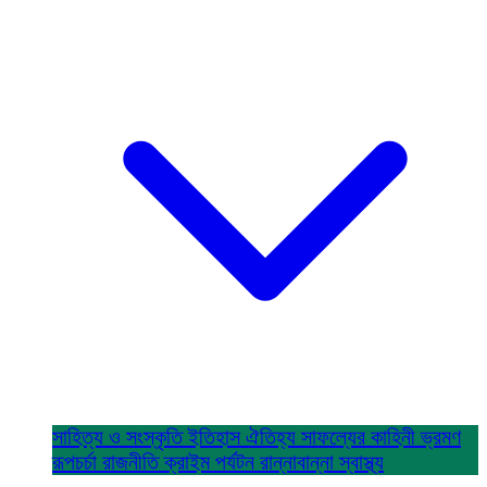
সাহিত্য ও সংস্কৃতি
ইতিহাস ঐতিহ্য
সাফল্যের কাহিনী
ভ্রমণ
রূপচর্চা
রাজনীতি
ক্রাইম
পর্যটন
রান্নাবান্না
স্বাস্থ্য