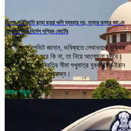
বিশেষ পরিস্থিতি ছাড়া ছররা গুলি ব্যবহার নয়, যন্তর মন্তর কাণ্ডে
কেন্দ্রকে কড়া নির্দেশ সুপ্রিম কোর্টের
এই প্রসঙ্গে লেভিট জানান, ভবিষ্যতে লেবাননকে চুক্তির
অন্তর্ভুক্ত করা হবে কি না, তা নিয়ে আলোচনা চলবে।
তবে বর্তমানে যুদ্ধবিরতির সীমা শুধুমাত্র যুক্তরাষ্ট্র-ইরান
সংঘাতের ক্ষেত্রেই প্রযোজ্য।
আরও পড়ুন: