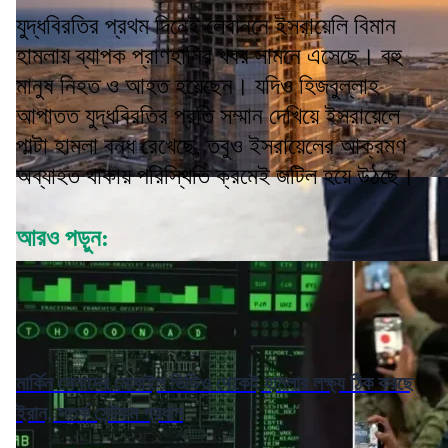
যুদ্ধবিরতির প্রথম দিনেই লেবাননে ইসরায়েলি বিমান
হামলায় ব্যাপক প্রাণহানির খবর সামনে এসেছে। বহু
মানুষ নিহত ও আহত হয়েছেন। যদিও হিজবুল্লাহ
আপাতত যুদ্ধবিরতির প্রতি সম্মান দেখিয়ে ইসরায়েলে
পাল্টা হামলা বন্ধ রেখেছে, তবুও ইসরায়েলের আক্রমণ
অব্যাহত থাকায় পরিস্থিতি ক্রমেই জটিল হয়ে উঠছে।
আরও পড়ুন:
মার্কিন সেনাদের মোবাইল ভিডিও থেকেই হামলার লক্ষ্য ঠিক করছে
ইরান, সতর্ক সেন্টকম প্রধান