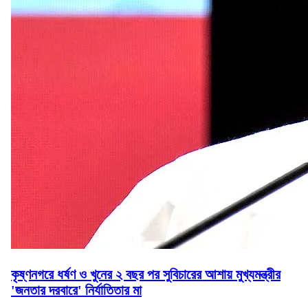
কৃষ্ণনগরে ধর্ষণ ও খুনের ২ বছর পর সুবিচারের আশায় মুখ্যমন্ত্রীর
'জনতার দরবারে' নির্যাতিতার মা