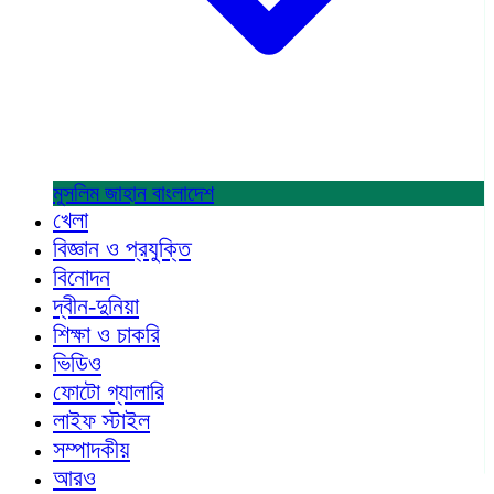
মুসলিম জাহান
বাংলাদেশ
খেলা
বিজ্ঞান ও প্রযুক্তি
বিনোদন
দ্বীন-দুনিয়া
শিক্ষা ও চাকরি
ভিডিও
ফোটো গ্যালারি
লাইফ স্টাইল
সম্পাদকীয়
আরও