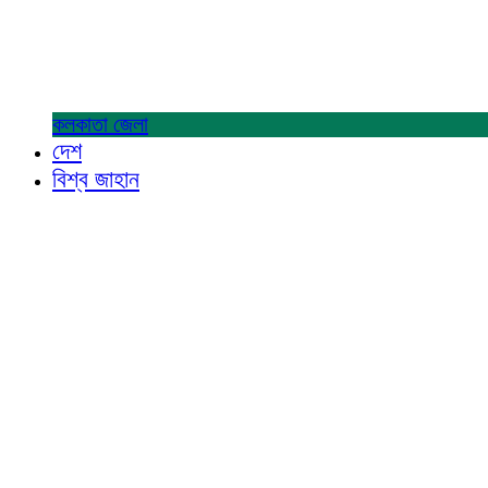
কলকাতা
জেলা
দেশ
বিশ্ব জাহান