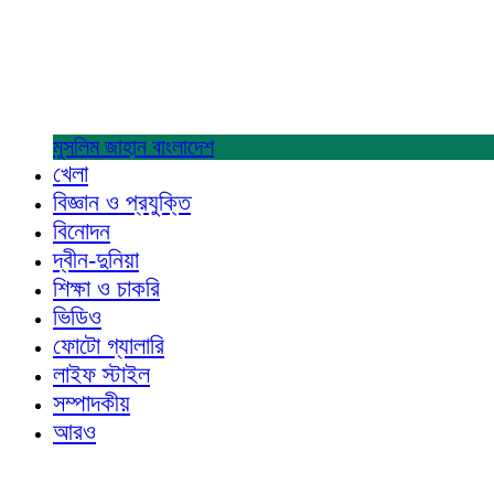
মুসলিম জাহান
বাংলাদেশ
খেলা
বিজ্ঞান ও প্রযুক্তি
বিনোদন
দ্বীন-দুনিয়া
শিক্ষা ও চাকরি
ভিডিও
ফোটো গ্যালারি
লাইফ স্টাইল
সম্পাদকীয়
আরও