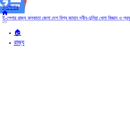
ই-পেপার
ই-পেপার
রাজ্য
কলকাতা
জেলা
দেশ
বিশ্ব জাহান
দ্বীন-দুনিয়া
খেলা
বিজ্ঞান ও প্র
🏠︎
রাজ্য