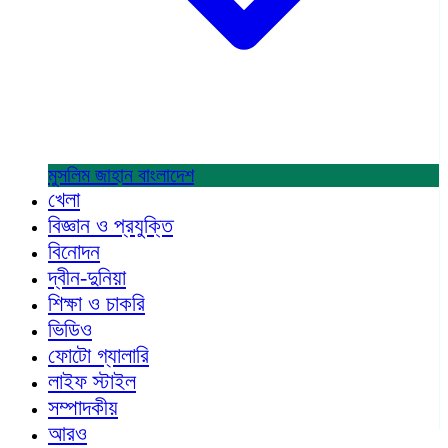
মুসলিম জাহান
বাংলাদেশ
খেলা
বিজ্ঞান ও প্রযুক্তি
বিনোদন
দ্বীন-দুনিয়া
শিক্ষা ও চাকরি
ভিডিও
ফোটো গ্যালারি
লাইফ স্টাইল
সম্পাদকীয়
আরও