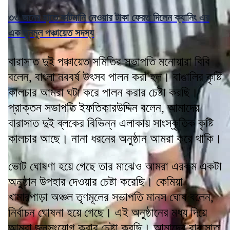
৩৩ জনের হাতে কাটমানি নেওয়ার টাকা ফেরত দিলেন ক্যানিং এর
এক তৃনমূল পঞ্চায়েত সদস্য
বারাসাত দুই পঞ্চায়েত সমিতির সভাপতি মনোয়ারা বিবি
বলেন, বাংলা নববর্ষ উৎসব পালন করা হল। বাঙালির কৃষ্টি
কালচার আমরা ঘটা করে পালন করার চেষ্টা করছি।
প্রাক্তন সভাপতি ইফতিকারউদ্দিন বলেন, আমাদের
বারাসাত দুই ব্লকের বিভিন্ন এলাকায় সাংস্কৃতিক কৃষ্টি
কালচার আছে। নানা ধরনের অনুষ্ঠান আমরা করে থাকি।
ভোট ঘোষণা হয়ে গেছে তার মাঝেও আমরা এরকম একটা
অনুষ্ঠান উপহার দেওয়ার চেষ্টা করেছি। কেমিয়া
খামারপাড়া অঞ্চল তৃণমূলের সভাপতি মানস ঘোষ বলেন,
নির্বাচন ঘোষনা হয়ে গেছে। এই অনুষ্ঠানের মধ্য দিয়ে
আমরা জনসংযোগ করার চেষ্টা করছি। আমাদের বারাসাত