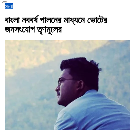
জেলা
বাংলা নববর্ষ পালনের মাধ্যমে ভোটের
জনসংযোগ তৃণমূলের