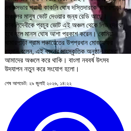
লোকসভার প্রার্থী কাকলি ঘোষ দস্তিদারকে খামারপাড়া
অঞ্চলের মানুষ ভোট দেওয়ার জন্য রেডি আছে।
কাকলিদেবীকে প্রচুর ভোট এই অঞ্চল থেকে লিড দেওয়া
হবে বলে মানস ঘোষ আশা প্রকাশ করেন। কেমিয়া
খামারপাড়া গ্রাম পঞ্চায়েতের উপপ্রধান মোজাফফর
রহমান বলেন, এই ধরনের সাংস্কৃতিক অনুষ্ঠান আমরা
আমাদের অঞ্চলে করে থাকি। বাংলা নববর্ষ উৎসব
উদযাপন নতুন করে সংযোগ হলো।
শেষ আপডেট: ২৯ জুলাই ২০২৬, ১৪:২২