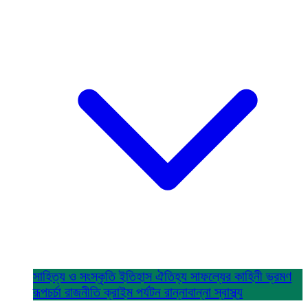
সাহিত্য ও সংস্কৃতি
ইতিহাস ঐতিহ্য
সাফল্যের কাহিনী
ভ্রমণ
রূপচর্চা
রাজনীতি
ক্রাইম
পর্যটন
রান্নাবান্না
স্বাস্থ্য