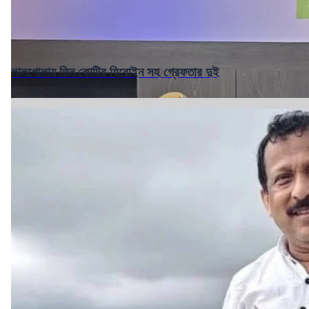
লালগোলায় তিন কোটির হিরোইন সহ গ্রেফতার দুই