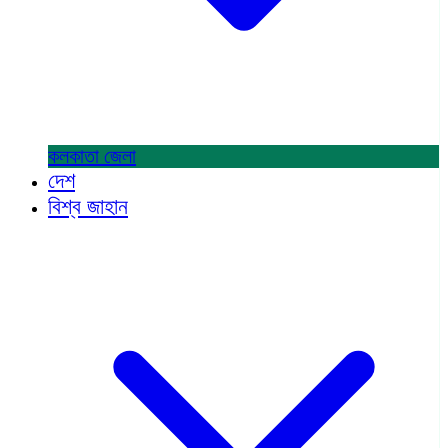
কলকাতা
জেলা
দেশ
বিশ্ব জাহান