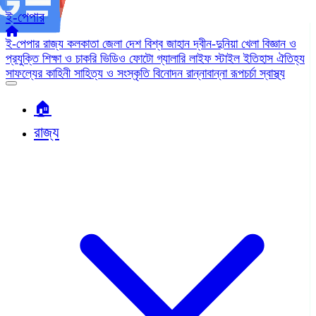
ই-পেপার
ই-পেপার
রাজ্য
কলকাতা
জেলা
দেশ
বিশ্ব জাহান
দ্বীন-দুনিয়া
খেলা
বিজ্ঞান ও
প্রযুক্তি
শিক্ষা ও চাকরি
ভিডিও
ফোটো গ্যালারি
লাইফ স্টাইল
ইতিহাস ঐতিহ্য
সাফল্যের কাহিনী
সাহিত্য ও সংস্কৃতি
বিনোদন
রান্নাবান্না
রূপচর্চা
স্বাস্থ্য
🏠︎
রাজ্য