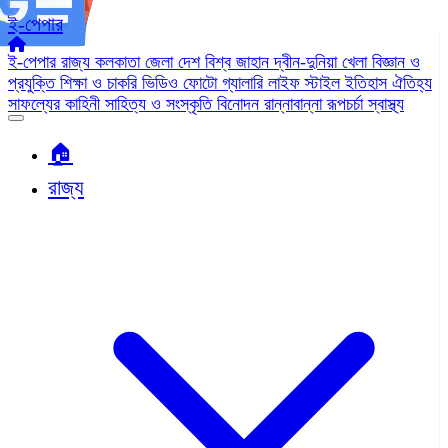
ই-পেপার
ই-পেপার
রাজ্য
কলকাতা
জেলা
দেশ
বিশ্ব জাহান
দ্বীন-দুনিয়া
খেলা
বিজ্ঞান ও
প্রযুক্তি
শিক্ষা ও চাকরি
ভিডিও
ফোটো গ্যালারি
লাইফ স্টাইল
ইতিহাস ঐতিহ্য
সাফল্যের কাহিনী
সাহিত্য ও সংস্কৃতি
বিনোদন
রান্নাবান্না
রূপচর্চা
স্বাস্থ্য
🏠︎
রাজ্য