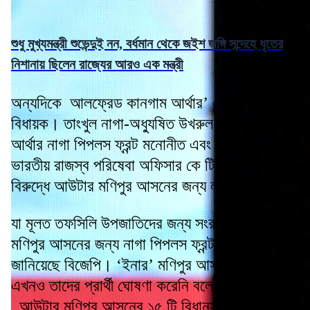
শুধু মুখ্যমন্ত্রী শুভেন্দুই নন, বর্ধমান থেকে জইশ জঙ্গি সন্দেহে ধৃতের
নিশানায় ছিলেন রাজ্যের আরও এক মন্ত্রী
অন্যদিকে আলফ্রেড কানগাম আর্থার’ একজন প্রাক্তন
বিধায়ক। তাংখুল নাগা-অধ্যুষিত উখরুল জেলার বাসিন্দা।
আর্থার নাগা পিপলস ফ্রন্ট মনোনীত এবং প্রাক্তন
ভারতীয় রাজস্ব পরিষেবা অফিসার কে টিমোথি জিমিকের
বিরুদ্ধে আউটার মণিপুর আসনের জন্য লড়বেন।
যা মূলত তফসিলি উপজাতিদের জন্য সংরক্ষিত। আউটার
মণিপুর আসনের জন্য নাগা পিপলস ফ্রন্ট’কে পুর্ন সমর্থন
জানিয়েছে বিজেপি। ‘ইনার’ মণিপুর আসনে বিজেপি
এখনও তাদের প্রার্থী ঘোষণা করেনি বলেই খবর।
আউটার মণিপুর আসনের ১৫ টি বিধানসভা কেন্দ্রের