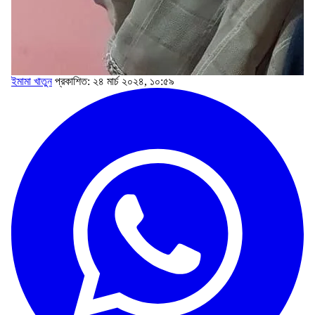
ইমামা খাতুন
প্রকাশিত: ২৪ মার্চ ২০২৪, ১০:৫৯