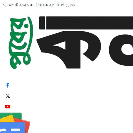
০৮ আগস্ট ২০২৬
●
শনিবার
●
২৩ শ্রাবণ ১৪৩৩