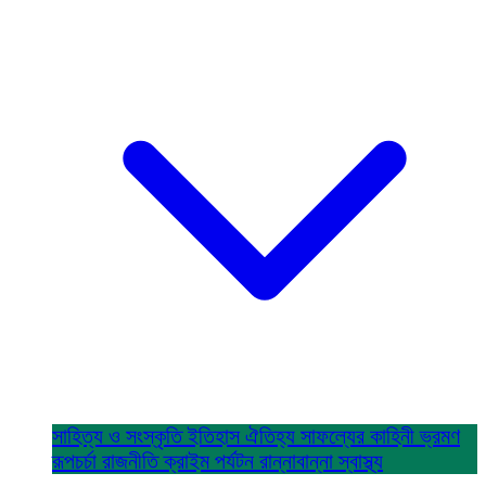
সাহিত্য ও সংস্কৃতি
ইতিহাস ঐতিহ্য
সাফল্যের কাহিনী
ভ্রমণ
রূপচর্চা
রাজনীতি
ক্রাইম
পর্যটন
রান্নাবান্না
স্বাস্থ্য