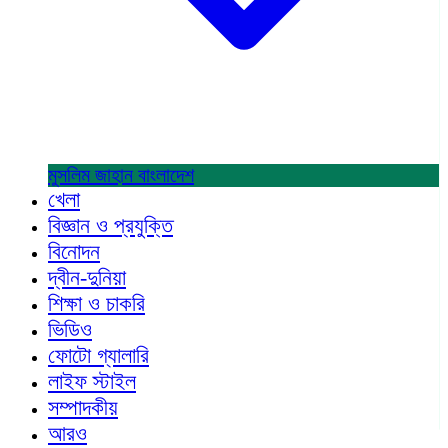
মুসলিম জাহান
বাংলাদেশ
খেলা
বিজ্ঞান ও প্রযুক্তি
বিনোদন
দ্বীন-দুনিয়া
শিক্ষা ও চাকরি
ভিডিও
ফোটো গ্যালারি
লাইফ স্টাইল
সম্পাদকীয়
আরও