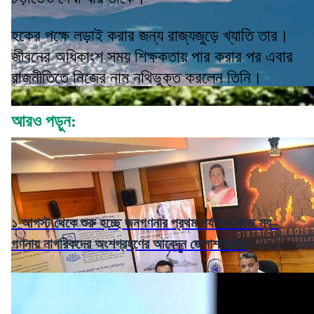
হকের পক্ষে লড়াই করার জন্য রাজ্যজুড়ে খ্যাতি তার।
জীবনের অধিকাংশ সময় শিক্ষকতায় পার করার পর এবার
রাজনীতিতে নিজের নাম নথিভুক্ত করলেন তিনি।
আরও পড়ুন:
১ আগস্ট থেকে শুরু হচ্ছে জনগণনার প্রথম পর্যায়ের কাজ স্ব–
গণনায় নাগরিকদের অংশগ্রহণের আবেদন জেলাশাসকের