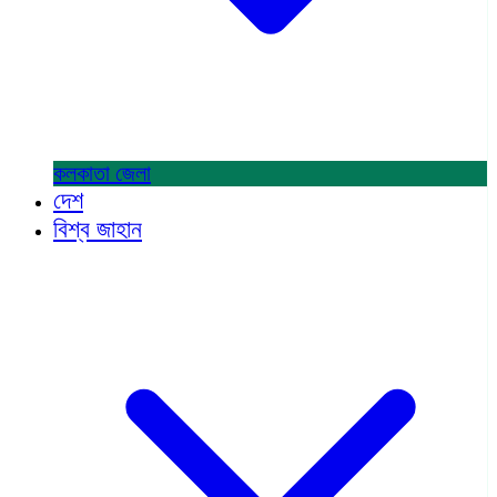
কলকাতা
জেলা
দেশ
বিশ্ব জাহান