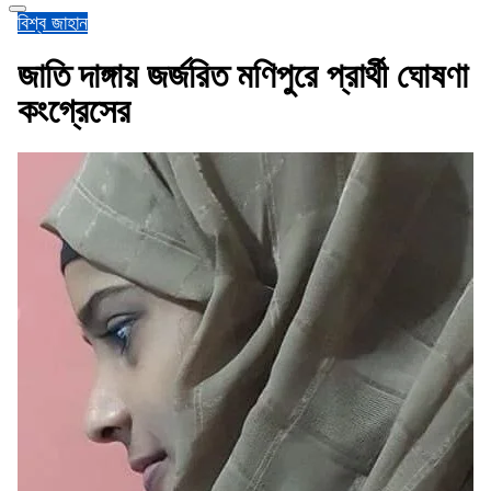
বিশ্ব জাহান
জাতি দাঙ্গায় জর্জরিত মণিপুরে প্রার্থী ঘোষণা
কংগ্রেসের