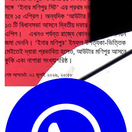
সঙ্গে ‘ইনার মণিপুর সিট’ এর প্রথম দফার ভোটগ্রহণ
হবে ১৫ এপ্রিল। অন্যদিক ‘আউটার বিধানসভার’ বাকি
১৩ টি বিধানসভা আসনে দ্বিতীয় দফার ভোট হবে ২৬
এপিল। এখনও পর্যন্ত রাজ্যে কোনও প্রার্থী মনোনয়ন
জমা দেননি। ‘ইনার মণিপুর’ ইম্ফল উপত্যকা-ভিত্তিক
মেইতেই দ্বারা প্রভাবিত হলেও, আউটার মণিপুর আসনে
কুকি এবং নাগারা সংখ্যাগরিষ্ঠ।
শেষ আপডেট: ৩১ জুলাই ২০২৬, ২০:৫৮