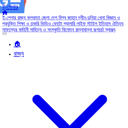
ই-পেপার
ই-পেপার
রাজ্য
কলকাতা
জেলা
দেশ
বিশ্ব জাহান
দ্বীন-দুনিয়া
খেলা
বিজ্ঞান ও
প্রযুক্তি
শিক্ষা ও চাকরি
ভিডিও
ফোটো গ্যালারি
লাইফ স্টাইল
ইতিহাস ঐতিহ্য
সাফল্যের কাহিনী
সাহিত্য ও সংস্কৃতি
বিনোদন
রান্নাবান্না
রূপচর্চা
স্বাস্থ্য
🏠︎
রাজ্য