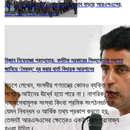
রাজ্যে পালাবদল হতেই শিক্ষক মহলে প্রভাব বাড়ছে আরএসএসের,
সদস্য সংখ্যা বেড়ে ৪০ হাজার
হিজাব নিষেধাজ্ঞা প্রত্যাহার: কর্নাটক সরকারের সিদ্ধান্তকে স্বাগত
জানিয়ে ‘বৈষম্য’ দূর করার বার্তা বিধায়ক আরশাদের
খড়গে লেখেন, সংসদীয় গণতন্ত্রে কোনও ব্যক্তি বা
সংগঠন আইনের ঊর্ধ্বে হতে পারে না। নাগরিক, ট্রাস্ট,
সমাজসেবামূলক সংস্থা কিংবা শ্রমিক সংগঠনগুলিকে
যেমন নিবন্ধন ও আর্থিক তথ্য প্রকাশ করতে হয়,
তেমনই আরএসএসের ক্ষেত্রেও একই নিয়ম প্রযোজ্য
হওয়া উচিত।