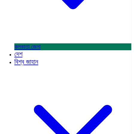
কলকাতা
জেলা
দেশ
বিশ্ব জাহান