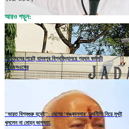
আরও পড়ুন:
পালাবদলের পরেই যাদবপুর বিশ্ববিদ্যালয়ে প্রথম কর্মসূচী
আরএসএসের
"ভারত বিশ্বগুরু হবেই": দেশের 'কঙ্কালসার' অর্থনীতি নিয়ে মুখই
খুললেন না মোহন ভাগবত!