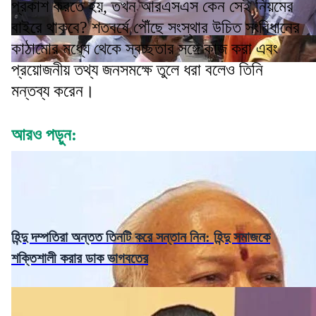
প্রকাশ করতে হয়, তখন আরএসএস কেন সেই নিয়মের
বাইরে থাকবে? শতবর্ষে পৌঁছে সংস্থার উচিত সংবিধানের
কাঠামোর মধ্যে থেকে স্বচ্ছতার সঙ্গে কাজ করা এবং
প্রয়োজনীয় তথ্য জনসমক্ষে তুলে ধরা বলেও তিনি
মন্তব্য করেন।
আরও পড়ুন:
হিন্দু দম্পতিরা অন্তত তিনটি করে সন্তান নিন: হিন্দু সমাজকে
শক্তিশালী করার ডাক ভাগবতের