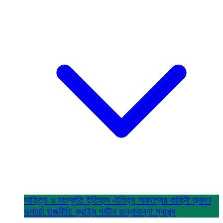
সাহিত্য ও সংস্কৃতি
ইতিহাস ঐতিহ্য
সাফল্যের কাহিনী
ভ্রমণ
রূপচর্চা
রাজনীতি
ক্রাইম
পর্যটন
রান্নাবান্না
স্বাস্থ্য