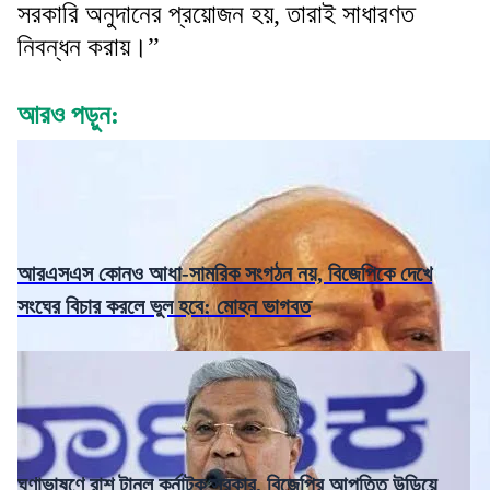
সরকারি অনুদানের প্রয়োজন হয়, তারাই সাধারণত
নিবন্ধন করায়।”
আরও পড়ুন:
আরএসএস কোনও আধা-সামরিক সংগঠন নয়, বিজেপিকে দেখে
সংঘের বিচার করলে ভুল হবে: মোহন ভাগবত
ঘৃণাভাষণে রাশ টানল কর্নাটক সরকার, বিজেপির আপত্তি উড়িয়ে