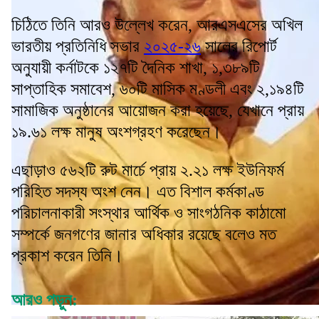
চিঠিতে তিনি আরও উল্লেখ করেন, আরএসএসের অখিল
ভারতীয় প্রতিনিধি সভার
২০২৫-২৬
সালের রিপোর্ট
অনুযায়ী কর্নাটকে ১২৭টি দৈনিক শাখা, ১,৩৮৯টি
সাপ্তাহিক সমাবেশ, ৬০টি মাসিক মণ্ডলী এবং ২,১৯৪টি
সামাজিক অনুষ্ঠানের আয়োজন করা হয়েছে, যেখানে প্রায়
১৯.৬১ লক্ষ মানুষ অংশগ্রহণ করেছেন।
এছাড়াও ৫৬২টি রুট মার্চে প্রায় ২.২১ লক্ষ ইউনিফর্ম
পরিহিত সদস্য অংশ নেন। এত বিশাল কর্মকাণ্ড
পরিচালনাকারী সংস্থার আর্থিক ও সাংগঠনিক কাঠামো
সম্পর্কে জনগণের জানার অধিকার রয়েছে বলেও মত
প্রকাশ করেন তিনি।
আরও পড়ুন: