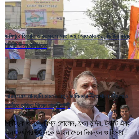
জঙ্গিপুরে হিংসায় আরএসএস নেতা সহ গ্রেফতার ৩০, ডিজির কাছে
রিপোর্ট তলব কমিশনের
আরএসএস মানহানি মামলা: নতুন জামিনদার দিতে থানে আদালতে
সশরীরে হাজিরা দিলেন রাহুল গান্ধী
প্রিয়ঙ্ক খড়গে প্রশ্ন তোলেন, যখন মন্দির, ট্রাস্ট এবং
অন্যান্য প্রতিষ্ঠানকে আইন মেনে নিবন্ধন ও হিসাব