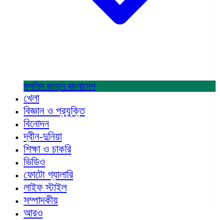
মুসলিম জাহান
বাংলাদেশ
খেলা
বিজ্ঞান ও প্রযুক্তি
বিনোদন
দ্বীন-দুনিয়া
শিক্ষা ও চাকরি
ভিডিও
ফোটো গ্যালারি
লাইফ স্টাইল
সম্পাদকীয়
আরও