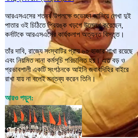
আরএসএসের শতবর্ষ উপলক্ষে শুভেচ্ছা জানিয়ে লেখা দুই
পাতার ওই চিঠিতে প্রিয়ঙ্ক খড়গে উল্লেখ করেছেন,
কর্নাটকে আরএসএসের কার্যকলাপ অত্যন্ত বিস্তৃত।
তাঁর দাবি, রাজ্যে সংস্থাটির প্রায় ৬০ হাজার শাখা রয়েছে
এবং নিয়মিত নানা কর্মসূচি পরিচালিত হয়। এত বড় ও
প্রভাবশালী একটি সংগঠনকে আইনি জবাবদিহির বাইরে
রাখা যায় না বলেই মন্তব্য করেন তিনি।
আরও পড়ুন: