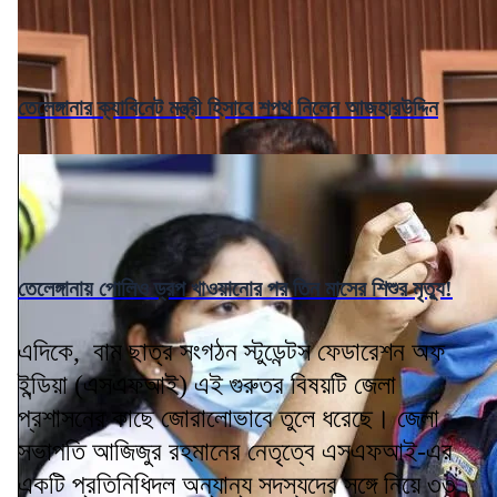
তেলেঙ্গানার ক্যাবিনেট মন্ত্রী হিসাবে শপথ নিলেন আজহারউদ্দিন
তেলেঙ্গানায় পোলিও ড্রপ খাওয়ানোর পর তিন মাসের শিশুর মৃত্যু!
এদিকে, বাম ছাত্র সংগঠন স্টুডেন্টস ফেডারেশন অফ
ইন্ডিয়া (এসএফআই) এই গুরুতর বিষয়টি জেলা
প্রশাসনের কাছে জোরালোভাবে তুলে ধরেছে। জেলা
সভাপতি আজিজুর রহমানের নেতৃত্বে এসএফআই-এর
একটি প্রতিনিধিদল অন্যান্য সদস্যদের সঙ্গে নিয়ে ৩৩