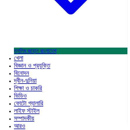
মুসলিম জাহান
বাংলাদেশ
খেলা
বিজ্ঞান ও প্রযুক্তি
বিনোদন
দ্বীন-দুনিয়া
শিক্ষা ও চাকরি
ভিডিও
ফোটো গ্যালারি
লাইফ স্টাইল
সম্পাদকীয়
আরও