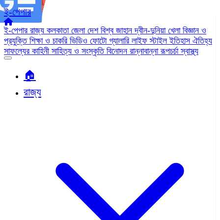
ই-পেপার
ই-পেপার
রাজ্য
কলকাতা
জেলা
দেশ
বিশ্ব জাহান
দ্বীন-দুনিয়া
খেলা
বিজ্ঞান ও
প্রযুক্তি
শিক্ষা ও চাকরি
ভিডিও
ফোটো গ্যালারি
লাইফ স্টাইল
ইতিহাস ঐতিহ্য
সাফল্যের কাহিনী
সাহিত্য ও সংস্কৃতি
বিনোদন
রান্নাবান্না
রূপচর্চা
স্বাস্থ্য
🏠︎
রাজ্য