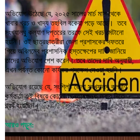
অভিযোগ উঠেছে যে, ২০২৫ সালের মার্চ মাস থেকে
খাবার খরচ ও খাদ্য তহবিল বকেয়া পড়ে আছে। তবে
সংখ্যালঘু কল্যাণ দপ্তরের তরফে সেই খরচ মেটানো
হয়নি। ওই ছাত্রছাত্রীরা জেলা প্রশাসকের দফতরে
গিয়ে অবিলম্বে প্রশাসনিক হস্তক্ষেপের দাবি জানিয়ে
তাদের অভিযোগ পেশ করেন। তবে তাদের দাবি অনুযায়ী,
এখন পর্যন্ত কোনো কার্যকর পদক্ষেপ নেওয়া হয়নি।
অভিযোগ রয়েছে যে, সংশ্লিষ্ট জেলা সংখ্যালঘু কল্যাণ
কর্মকর্তা এই বিষয়ে কোনো সন্তোষজনক জবাব দিতে
ব্যর্থ হয়েছেন।
আরও পড়ুন: