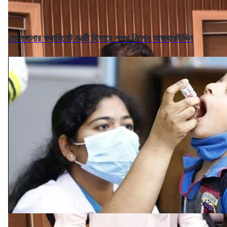
তেলেঙ্গানার ক্যাবিনেট মন্ত্রী হিসাবে শপথ নিলেন আজহারউদ্দিন