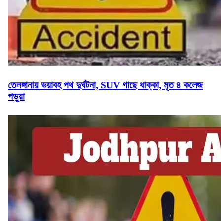
তেলঙ্গানায় ভয়াবহ পথ দুর্ঘটনা, SUV গাছে ধাক্কা, মৃত ৪ কলেজ
পড়ুয়া