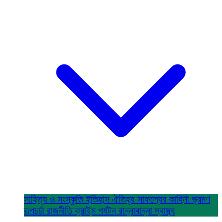
সাহিত্য ও সংস্কৃতি
ইতিহাস ঐতিহ্য
সাফল্যের কাহিনী
ভ্রমণ
রূপচর্চা
রাজনীতি
ক্রাইম
পর্যটন
রান্নাবান্না
স্বাস্থ্য