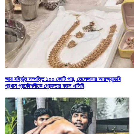
আয় বহির্ভূত সম্পত্তি ১০০ কোটি পার, তেলেঙ্গানার আরঅ্যান্ডবি
প্রধান প্রকৌশলীকে গ্রেফতার করল এসিবি