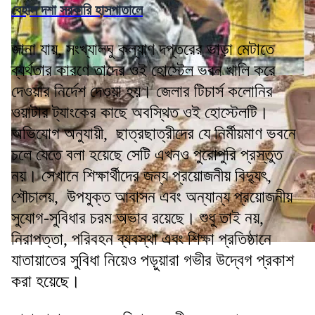
বেহাল দশা সরকারি হাসপাতালে
জানা যায়, সংখ্যালঘু কল্যাণ দপ্তরের ভাড়া মেটাতে
ব্যর্থতার কারণে তাদের ওই হোস্টেল ভবন খালি করে
দেওয়ার নির্দেশ দেওয়া হয়। জেলার টিচার্স কলোনির
ওয়াটার ট্যাংকের কাছে অবস্থিত ওই হোস্টেলটি।
অভিযোগ অনুযায়ী, ছাত্রছাত্রীদের যে নির্মীয়মাণ ভবনে
চলে যেতে বলা হয়েছে সেটি এখনও পুরোপুরি প্রস্তুত
নয়। সেখানে শিক্ষার্থীদের জন্য প্রয়োজনীয় বিদ্যুৎ,
শৌচালয়, উপযুক্ত আবাসন এবং অন্যান্য প্রয়োজনীয়
সুযোগ-সুবিধার চরম অভাব রয়েছে। শুধু তাই নয়,
নিরাপত্তা, পরিবহন ব্যবস্থা এবং শিক্ষা প্রতিষ্ঠানে
যাতায়াতের সুবিধা নিয়েও পড়ুয়ারা গভীর উদ্বেগ প্রকাশ
করা হয়েছে।