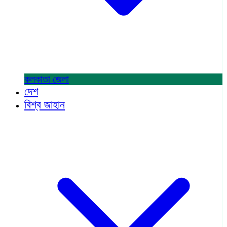
কলকাতা
জেলা
দেশ
বিশ্ব জাহান