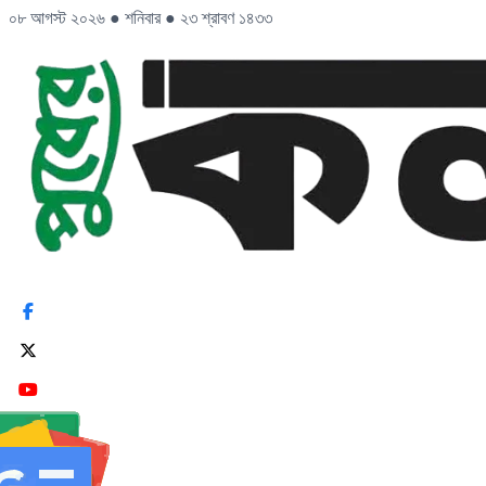
০৮ আগস্ট ২০২৬
●
শনিবার
●
২৩ শ্রাবণ ১৪৩৩