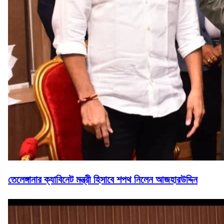
তেলেঙ্গানার ক্যাবিনেট মন্ত্রী হিসাবে শপথ নিলেন আজহারউদ্দিন