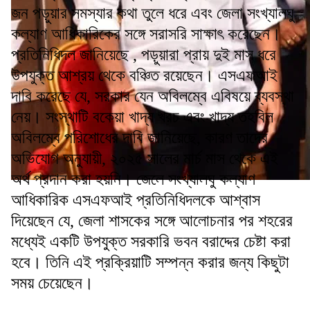
জন পড়ুয়ার সমস্যার কথা তুলে ধরে এবং জেলা সংখ্যালঘু
কল্যাণ আধিকারিকের সঙ্গে সরাসরি সাক্ষাৎ করেছেন।
প্রতিনিধিদল জানিয়েছে , পড়ুয়ারা প্রায় দুই মাস ধরে
উপযুক্ত আশ্রয় থেকে বঞ্চিত রয়েছেন। এসএফআই
দাবি করেছে যে, সরকার যেন অবিলম্বে এবিষয়ে ব্যবস্থা
নেয়। সংস্থাটি বকেয়া খাদ্য খরচ এবং খাদ্য তহবিল
অবিলম্বে পরিশোধের দাবি জানিয়েছে, কারণ তাদের
অভিযোগ অনুযায়ী, ২০২৫ সালের মার্চ মাস থেকে এই
অর্থ প্রদান করা হয়নি। জেলে সংখ্যালঘু কল্যাণ
আধিকারিক এসএফআই প্রতিনিধিদলকে আশ্বাস
দিয়েছেন যে, জেলা শাসকের সঙ্গে আলোচনার পর শহরের
মধ্যেই একটি উপযুক্ত সরকারি ভবন বরাদ্দের চেষ্টা করা
হবে। তিনি এই প্রক্রিয়াটি সম্পন্ন করার জন্য কিছুটা
সময় চেয়েছেন।