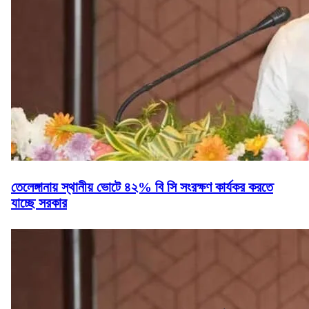
তেলেঙ্গানায় স্থানীয় ভোটে ৪২% বি সি সংরক্ষণ কার্যকর করতে
যাচ্ছে সরকার