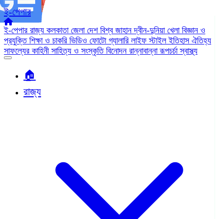
ই-পেপার
ই-পেপার
রাজ্য
কলকাতা
জেলা
দেশ
বিশ্ব জাহান
দ্বীন-দুনিয়া
খেলা
বিজ্ঞান ও
প্রযুক্তি
শিক্ষা ও চাকরি
ভিডিও
ফোটো গ্যালারি
লাইফ স্টাইল
ইতিহাস ঐতিহ্য
সাফল্যের কাহিনী
সাহিত্য ও সংস্কৃতি
বিনোদন
রান্নাবান্না
রূপচর্চা
স্বাস্থ্য
🏠︎
রাজ্য