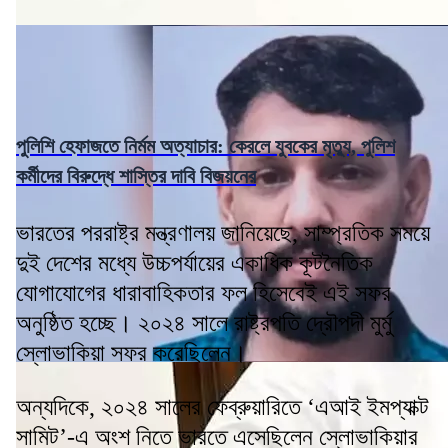
পুলিশি হেফাজতে নির্মম অত্যাচার: কেরলে যুবকের মৃত্যু, পুলিশ
কর্মীদের বিরুদ্ধে শাস্তির দাবি বিজয়নের
ভারতের পররাষ্ট্র মন্ত্রণালয় জানিয়েছে, সাম্প্রতিক সময়ে
দুই দেশের মধ্যে উচ্চপর্যায়ের একাধিক কূটনৈতিক
যোগাযোগের ধারাবাহিকতার ফল হিসেবেই এই সফর
অনুষ্ঠিত হচ্ছে। ২০২৪ সালে রাষ্ট্রপতি দ্রৌপদী মুর্মু
স্লোভাকিয়া সফর করেছিলেন।
অন্যদিকে, ২০২৪ সালের ফেব্রুয়ারিতে ‘এআই ইমপ্যাক্ট
সামিট’-এ অংশ নিতে ভারতে এসেছিলেন স্লোভাকিয়ার