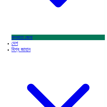
কলকাতা
জেলা
দেশ
বিশ্ব জাহান