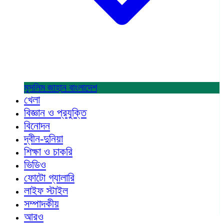
মুসলিম জাহান
বাংলাদেশ
খেলা
বিজ্ঞান ও প্রযুক্তি
বিনোদন
দ্বীন-দুনিয়া
শিক্ষা ও চাকরি
ভিডিও
ফোটো গ্যালারি
লাইফ স্টাইল
সম্পাদকীয়
আরও