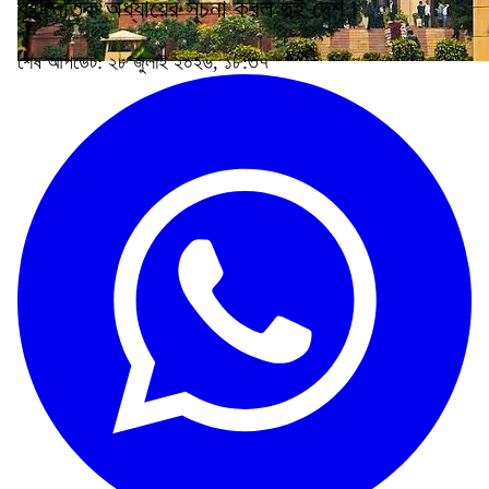
কূটনৈতিক অধ্যায়ের সূচনা করল দুই দেশ।
শেষ আপডেট: ২৮ জুলাই ২০২৬, ১৮:৩৭