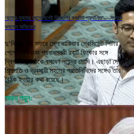
‘ছাত্র-যুবদের আন্দোলনেই বিজেপির ব্যর্থতা প্রমাণিত’—সংসদে
বললেন অভিষেক
দু’দিনের এই সফরে স্লোভাকিয়ার প্রেসিডেন্ট পিটার
পেলেগ্রিনি এবং প্রধানমন্ত্রী রবার্ট ফিকোর সঙ্গে
দ্বিপাক্ষিক বৈঠকে বসবেন নরেন্দ্র মোদি। এছাড়া দেশটির
শিল্পপতি ও ব্যবসায়ী মহলের প্রতিনিধিদের সঙ্গেও তার
বৈঠক হওয়ার কথা রয়েছে।
আরও পড়ুন: