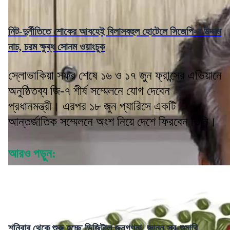
নিট-দুর্নীতিতে শোকের আবহেই বিলাসবহুল হোটেলে সিজেপি-র উদ্দাম
নাচ, চরম ক্ষুব্ধ সোনম ওয়াংচুক
স্লোভাকিয়া সফর শেষে ১৬ ও ১৭ জুন ফ্রান্সের এভিয়ানে
অনুষ্ঠিতব্য জি-৭ শীর্ষ সম্মেলনে যোগ দেবেন
প্রধানমন্ত্রী। এরপর ১৮ জুন প্যারিসে একটি
আন্তর্জাতিক সম্মেলনে অংশ নিয়ে দেশে ফিরবেন তিনি।
আরও পড়ুন:
শনিবার থেকে শুরু হচ্ছে ডিজিটাল জনগণনা, জানুন স্ব-শুমারি