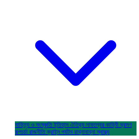
সাহিত্য ও সংস্কৃতি
ইতিহাস ঐতিহ্য
সাফল্যের কাহিনী
ভ্রমণ
রূপচর্চা
রাজনীতি
ক্রাইম
পর্যটন
রান্নাবান্না
স্বাস্থ্য