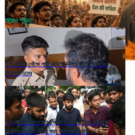
দেওয়া হবে।
আরও পড়ুন:
ঐশী ঘোষের খোঁজে পার্টি অফিসে দিল্লি পুলিশ, অভিযোগ
সিপিআইএমের
পড়ুয়াদের উপর পদক্ষেপ বন্ধ না হলে ফের 'বৃহৎ শান্তিপূর্ণ
প্রতিবাদে'র পথে হাঁটার কড়া বার্তা অভিজিতের