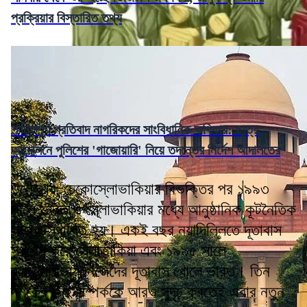
প্রক্রিয়ার বিস্তারিত তথ্য
শান্তিপূর্ণ প্রতিবাদ নাগরিকদের সাংবিধানিক অধিকার: ছাত্র
আন্দোলনে পুলিশের 'গাজোয়ারি' নিয়ে তদন্তের নির্দেশ আদালতের
উল্লেখ্য, চেকোস্লোভাকিয়ার বিভক্তির পর ১৯৯৩
সালে ভারত ও স্লোভাকিয়ার মধ্যে আনুষ্ঠানিক কূটনৈতিক
সম্পর্ক স্থাপিত হয়। একই বছর নয়াদিল্লিতে দূতাবাস
স্থাপন করে স্লোভাকিয়া এবং ১৯৯৫ সালে
ব্রাতিস্লাভায় নিজেদের দূতাবাস খোলে ভারত। তিন
দশকের সেই সম্পর্ককে আরও সুদৃঢ় করতেই এবার নতুন