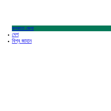
কলকাতা
জেলা
দেশ
বিশ্ব জাহান