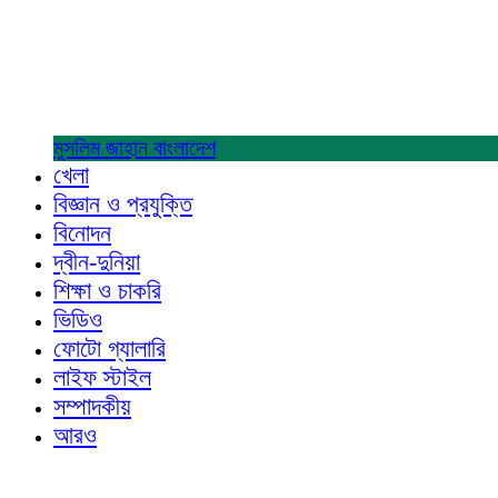
মুসলিম জাহান
বাংলাদেশ
খেলা
বিজ্ঞান ও প্রযুক্তি
বিনোদন
দ্বীন-দুনিয়া
শিক্ষা ও চাকরি
ভিডিও
ফোটো গ্যালারি
লাইফ স্টাইল
সম্পাদকীয়
আরও