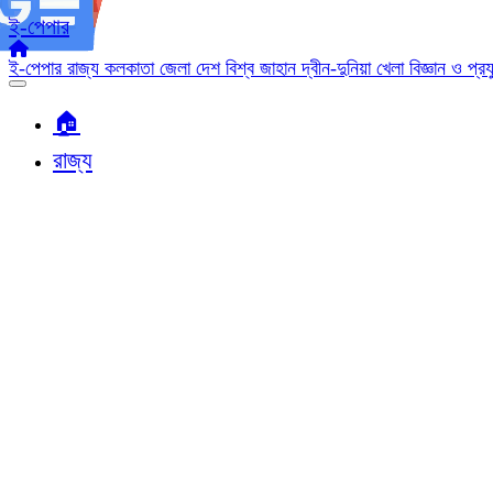
ই-পেপার
ই-পেপার
রাজ্য
কলকাতা
জেলা
দেশ
বিশ্ব জাহান
দ্বীন-দুনিয়া
খেলা
বিজ্ঞান ও প্র
🏠︎
রাজ্য