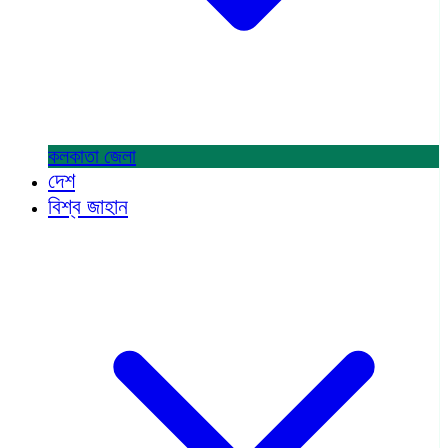
কলকাতা
জেলা
দেশ
বিশ্ব জাহান