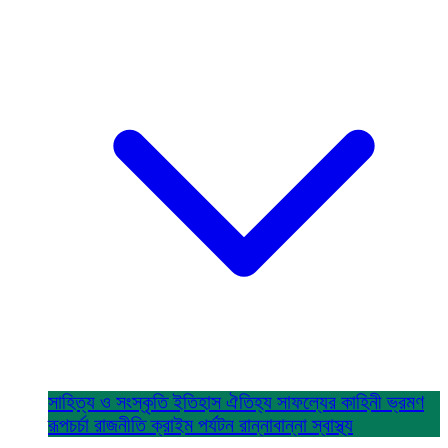
সাহিত্য ও সংস্কৃতি
ইতিহাস ঐতিহ্য
সাফল্যের কাহিনী
ভ্রমণ
রূপচর্চা
রাজনীতি
ক্রাইম
পর্যটন
রান্নাবান্না
স্বাস্থ্য