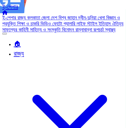
ই-পেপার
ই-পেপার
রাজ্য
কলকাতা
জেলা
দেশ
বিশ্ব জাহান
দ্বীন-দুনিয়া
খেলা
বিজ্ঞান ও
প্রযুক্তি
শিক্ষা ও চাকরি
ভিডিও
ফোটো গ্যালারি
লাইফ স্টাইল
ইতিহাস ঐতিহ্য
সাফল্যের কাহিনী
সাহিত্য ও সংস্কৃতি
বিনোদন
রান্নাবান্না
রূপচর্চা
স্বাস্থ্য
🏠︎
রাজ্য