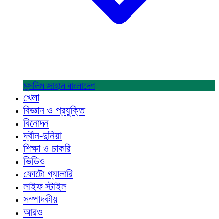
মুসলিম জাহান
বাংলাদেশ
খেলা
বিজ্ঞান ও প্রযুক্তি
বিনোদন
দ্বীন-দুনিয়া
শিক্ষা ও চাকরি
ভিডিও
ফোটো গ্যালারি
লাইফ স্টাইল
সম্পাদকীয়
আরও