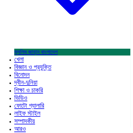
মুসলিম জাহান
বাংলাদেশ
খেলা
বিজ্ঞান ও প্রযুক্তি
বিনোদন
দ্বীন-দুনিয়া
শিক্ষা ও চাকরি
ভিডিও
ফোটো গ্যালারি
লাইফ স্টাইল
সম্পাদকীয়
আরও