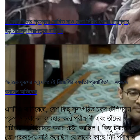
১ কোটি টাকার পুরস্কার ঘোষিত মাও নেতা মিসির বেসরা গ্রেপ্তার,
বড় সাফল্য নিরাপত্তা বাহিনীর
‘ছাত্র-যুবদের আন্দোলনেই বিজেপির ব্যর্থতা প্রমাণিত’—সংসদে
বললেন অভিষেক
এনটিএ জানিয়েছে, বেশ কিছু সুসংগঠিত চক্র টেলিগ্রাম
গ্রুপ ও চ্যানেল ব্যবহার করে পরীক্ষার্থী এবং তাঁদের
পরিবারকে বিভ্রান্ত করার চেষ্টা করছিল। কিছু চ্যানেল
তো প্রকাশ্যে দাবি করেছিল যে তাদের কাছে নিট পরীক্ষার