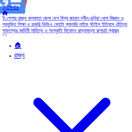
ই-পেপার
ই-পেপার
রাজ্য
কলকাতা
জেলা
দেশ
বিশ্ব জাহান
দ্বীন-দুনিয়া
খেলা
বিজ্ঞান ও
প্রযুক্তি
শিক্ষা ও চাকরি
ভিডিও
ফোটো গ্যালারি
লাইফ স্টাইল
ইতিহাস ঐতিহ্য
সাফল্যের কাহিনী
সাহিত্য ও সংস্কৃতি
বিনোদন
রান্নাবান্না
রূপচর্চা
স্বাস্থ্য
🏠︎
রাজ্য