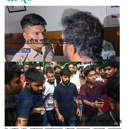
ঐশী ঘোষের খোঁজে পার্টি অফিসে দিল্লি পুলিশ, অভিযোগ
সিপিআইএমের
পড়ুয়াদের উপর পদক্ষেপ বন্ধ না হলে ফের 'বৃহৎ শান্তিপূর্ণ
প্রতিবাদে'র পথে হাঁটার কড়া বার্তা অভিজিতের
সংস্থার পক্ষ থেকে জানানো হয়েছে, চক্রীরা পরীক্ষা শেষ