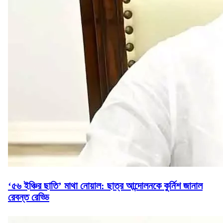
‘৫৬ ইঞ্চির ছাতি’ মাথা নোয়াল: ছাত্র আন্দোলনকে কুর্নিশ জানাল
রেবন্ত রেড্ডি