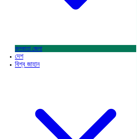
কলকাতা
জেলা
দেশ
বিশ্ব জাহান