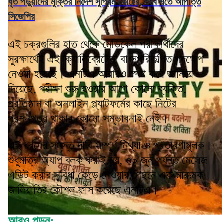
ধৃত পড়ুয়াদের মুক্তির নির্দেশ সুপ্রিম কোর্টের, তবে শর্তে আপত্তি
সিজেপির
এই চক্রগুলির হাত থেকে মেডিকেল পরীক্ষার্থীদের
সুরক্ষার্থেই এই 'ক্যালিব্রেটেড' বা সুপরিকল্পিত পদক্ষেপ
নেওয়া হয়েছে। এনটিএ আবারও স্পষ্ট করে জানিয়ে
দিয়েছে, পরীক্ষা শুরু হওয়ার আগে কোনো ব্যক্তি,
প্রতিষ্ঠান বা অনলাইন প্ল্যাটফর্মের কাছে নিটের
প্রশ্নপত্র থাকার কোনো সম্ভাবনাই নেই।
এই ধরণের সমস্ত দাবি সম্পূর্ণ মিথ্যা ও প্রতারণামূলক।
শুধুমাত্র অ্যাপ ব্লক করাই নয়, ৩০ জুন পর্যন্ত মেসেজ
এডিট করার সুবিধা কেড়ে নেওয়ার পেছনে এক মারাত্মক
জালিয়াতির কৌশল ফাঁস করেছে এনটিএ।
আরও পড়ুন: