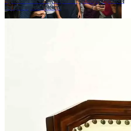
পড়ুয়াদের উপর পদক্ষেপ বন্ধ না হলে ফের 'বৃহৎ শান্তিপূর্ণ প্রতিবাদে'র
পথে হাঁটার কড়া বার্তা অভিজিতের