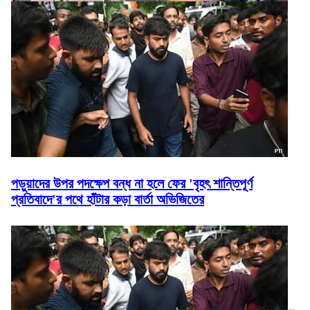
পড়ুয়াদের উপর পদক্ষেপ বন্ধ না হলে ফের 'বৃহৎ শান্তিপূর্ণ
প্রতিবাদে'র পথে হাঁটার কড়া বার্তা অভিজিতের