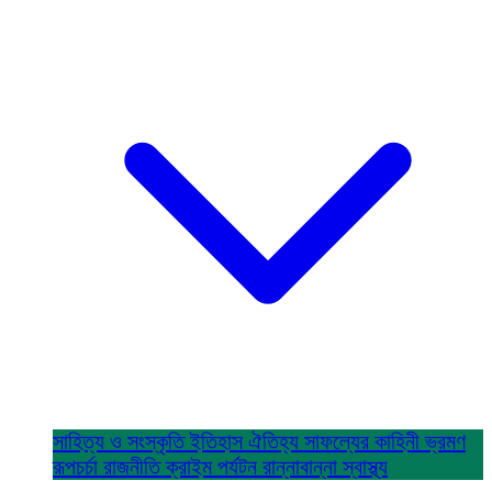
সাহিত্য ও সংস্কৃতি
ইতিহাস ঐতিহ্য
সাফল্যের কাহিনী
ভ্রমণ
রূপচর্চা
রাজনীতি
ক্রাইম
পর্যটন
রান্নাবান্না
স্বাস্থ্য