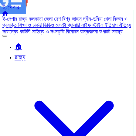
ই-পেপার
ই-পেপার
রাজ্য
কলকাতা
জেলা
দেশ
বিশ্ব জাহান
দ্বীন-দুনিয়া
খেলা
বিজ্ঞান ও
প্রযুক্তি
শিক্ষা ও চাকরি
ভিডিও
ফোটো গ্যালারি
লাইফ স্টাইল
ইতিহাস ঐতিহ্য
সাফল্যের কাহিনী
সাহিত্য ও সংস্কৃতি
বিনোদন
রান্নাবান্না
রূপচর্চা
স্বাস্থ্য
🏠︎
রাজ্য