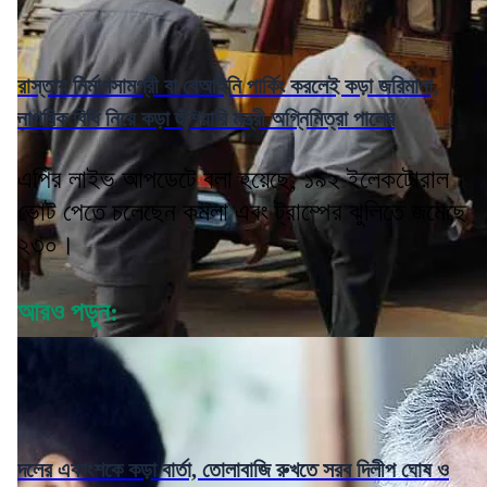
রাস্তায় নির্মাণসামগ্রী বা বেআইনি পার্কিং করলেই কড়া জরিমানা,
নাগরিক বিধি নিয়ে কড়া হুঁশিয়ারি মন্ত্রী অগ্নিমিত্রা পালের
এপির লাইভ আপডেটে বলা হয়েছে, ১৯২ ইলেকটোরাল
ভোট পেতে চলেছেন কমলা এবং ট্রাম্পের ঝুলিতে জমেছে
২৩০।
আরও পড়ুন:
দলের একাংশকে কড়া বার্তা, তোলাবাজি রুখতে সরব দিলীপ ঘোষ ও