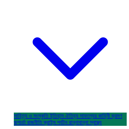
সাহিত্য ও সংস্কৃতি
ইতিহাস ঐতিহ্য
সাফল্যের কাহিনী
ভ্রমণ
রূপচর্চা
রাজনীতি
ক্রাইম
পর্যটন
রান্নাবান্না
স্বাস্থ্য