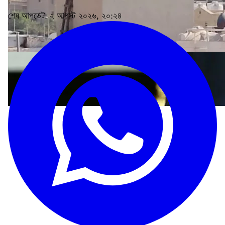
শেষ আপডেট: ২ আগস্ট ২০২৬, ২০:২৪