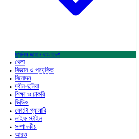
মুসলিম জাহান
বাংলাদেশ
খেলা
বিজ্ঞান ও প্রযুক্তি
বিনোদন
দ্বীন-দুনিয়া
শিক্ষা ও চাকরি
ভিডিও
ফোটো গ্যালারি
লাইফ স্টাইল
সম্পাদকীয়
আরও