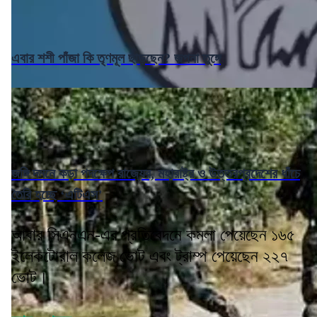
এবার শশী পাঁজা কি তৃণমূল ছাড়ছেন? জল্পনা তুঙ্গে
জঙ্গি দমনে কড়া পদক্ষেপ রাজ্যের, মহারাষ্ট্র ও উত্তরপ্রদেশের ধাঁচে
তৈরি হচ্ছে ‘এটিএস’
আবার সিএনএন-এর প্রতিবেদনে কমলা পেয়েছেন ১৬৫
ইলেকটোরাল কলেজ ভোট এবং ট্রাম্প পেয়েছেন ২২৭
ভোট।