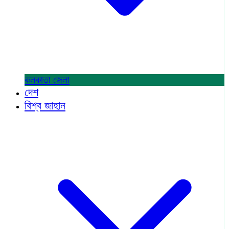
কলকাতা
জেলা
দেশ
বিশ্ব জাহান