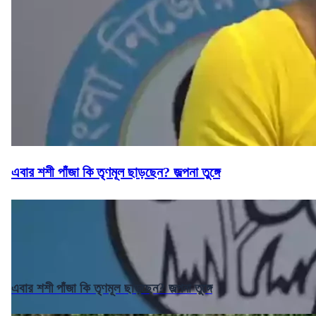
এবার শশী পাঁজা কি তৃণমূল ছাড়ছেন? জল্পনা তুঙ্গে
এবার শশী পাঁজা কি তৃণমূল ছাড়ছেন? জল্পনা তুঙ্গে