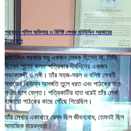
প্রাক্তন পুলিশ অফিসার ও বিশিষ্ট লেখক মহিউদ্দিন সরকারের
ইন্তেকাল
মহিউদ্দিন সরকার শুধু একজন লেখক ছিলেন না, তিনি
ছিলেন 'পুবের কলম' পত্রিকার দীর্ঘদিনের একজন
শুভাকাঙ্ক্ষী ও সঙ্গী। তাঁর সহজ-সরল ও বলিষ্ঠ লেখনী
সমাজের বিভিন্ন অসঙ্গতি তুলে ধরত এবং পাঠকের মনে
গভীর ছাপ ফেলত। পত্রিকাটির হাত ধরেই তাঁর লেখা
হাজারো পাঠকের কাছে পৌঁছে গিয়েছিল।
তাঁর লেখায় একাধারে যেমন ছিল জীবনবোধ, তেমনই ছিল
সামাজিক দায়বদ্ধতা।