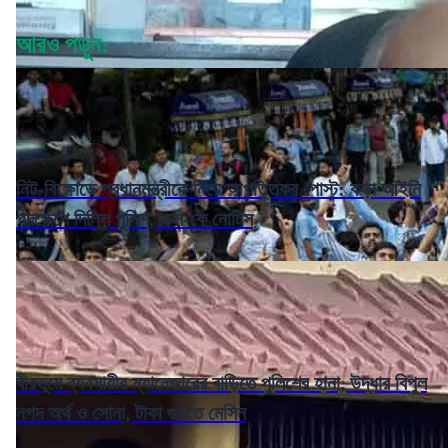
আরও পড়ুন:
নিট-বিক্ষোভে প্রধানমন্ত্রীকে নিয়ে আপত্তিকর পোস্ট: কড়া আইনি
পদক্ষেপে দিল্লি পুলিশ, এক্স-কে নোটিস
বীরভূমে ব্যবসায়ীর ম্যানেজারের বাড়িতে পুলিশের হানা, উদ্ধার বিপুল
নগদ অর্থ ও সোনা, টাকা গুনতে মেসিন