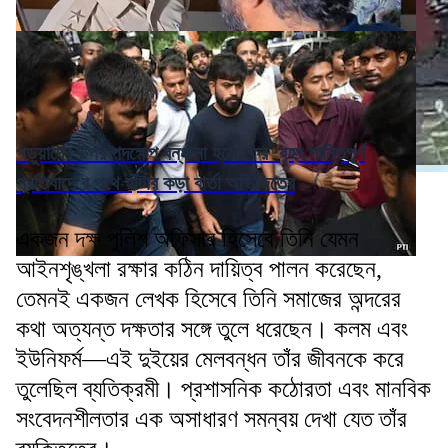
পড়ুয়াদের উপর পদক্ষেপ বন্ধ না হলে ফের 'বৃহৎ শান্তিপূর্ণ
প্রতিবাদে'র পথে হাঁটার কড়া বার্তা অভিজিতের
একজন দক্ষ পুলিশ অফিসার হিসেবে তিনি যেমন
আইনশৃঙ্খলা রক্ষার কঠিন দায়িত্ব পালন করেছেন,
তেমনই একজন লেখক হিসেবে তিনি সমাজের অন্দরের
কথা অত্যন্ত দক্ষতার সঙ্গে তুলে ধরেছেন। কলম এবং
ইউনিফর্ম—এই দুইয়ের মেলবন্ধন তাঁর জীবনকে করে
তুলেছিল ব্যতিক্রমী। প্রশাসনিক কঠোরতা এবং মানবিক
সংবেদনশীলতার এক অসাধারণ সমন্বয় দেখা যেত তাঁর