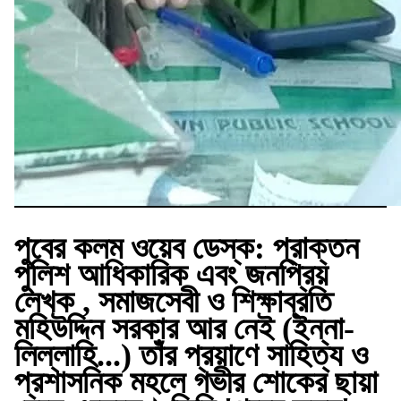
পুবের কলম ওয়েব ডেস্ক:
প্রাক্তন
পুলিশ আধিকারিক এবং জনপ্রিয়
লেখক , সমাজসেবী ও শিক্ষাব্রতি
মহিউদ্দিন সরকার আর নেই (ইন্না-
লিল্লাহি...) তাঁর প্রয়াণে সাহিত্য ও
প্রশাসনিক মহলে গভীর শোকের ছায়া