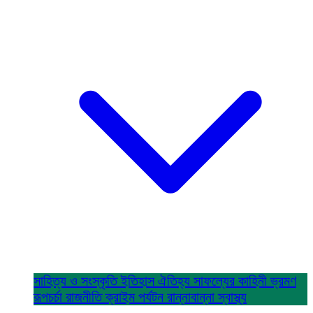
সাহিত্য ও সংস্কৃতি
ইতিহাস ঐতিহ্য
সাফল্যের কাহিনী
ভ্রমণ
রূপচর্চা
রাজনীতি
ক্রাইম
পর্যটন
রান্নাবান্না
স্বাস্থ্য