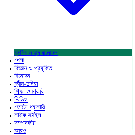
মুসলিম জাহান
বাংলাদেশ
খেলা
বিজ্ঞান ও প্রযুক্তি
বিনোদন
দ্বীন-দুনিয়া
শিক্ষা ও চাকরি
ভিডিও
ফোটো গ্যালারি
লাইফ স্টাইল
সম্পাদকীয়
আরও