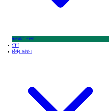
কলকাতা
জেলা
দেশ
বিশ্ব জাহান