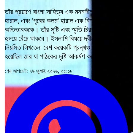
তাঁর প্রয়াণে বাংলা সাহিত্য এক মননশীল লেখককে
হারাল, এবং 'পুবের কলম' হারাল এক বিশ্বস্ত বন্ধু ও
অভিভাবককে। তাঁর সৃষ্টি এবং স্মৃতি চিরকাল পাঠকের
হৃদয়ে বেঁচে থাকবে। ইসলামি বিষয়ে দ্বীন দুনিয়ায় তিনি
নিয়মিত লিখতেন৷ বেশ কয়েকটি গ্রন্থও প্রকাশিত
হয়েছিল তার যা পাঠকের দৃষ্টি আকর্ষণ করেছিল৷
শেষ আপডেট: ২৯ জুলাই ২০২৬, ০৫:১৮