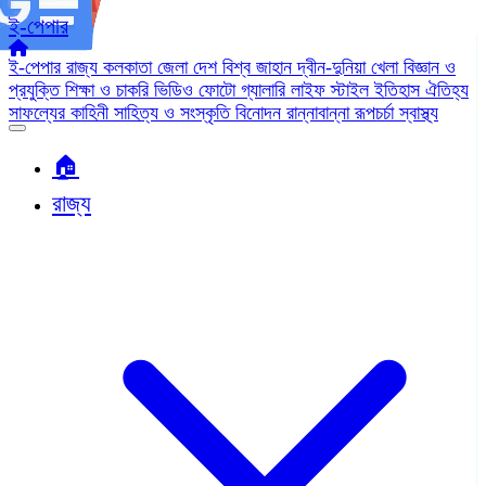
ই-পেপার
ই-পেপার
রাজ্য
কলকাতা
জেলা
দেশ
বিশ্ব জাহান
দ্বীন-দুনিয়া
খেলা
বিজ্ঞান ও
প্রযুক্তি
শিক্ষা ও চাকরি
ভিডিও
ফোটো গ্যালারি
লাইফ স্টাইল
ইতিহাস ঐতিহ্য
সাফল্যের কাহিনী
সাহিত্য ও সংস্কৃতি
বিনোদন
রান্নাবান্না
রূপচর্চা
স্বাস্থ্য
🏠︎
রাজ্য