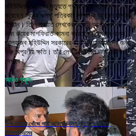
মহিউদ্দিন সরকারের মৃত্যুতে গভীর শোক প্রকাশ
করেছেন 'পুবের কলম' পত্রিকার সম্পাদক আহমদ হাসান
ইমরান। তিনি প্রয়াত লেখকের বিদেহী আত্মার শান্তি
এবং রুহের মাগফিরাত কামনা করেছেন। ইমরান বলেন,
আলহাজ্ব মহিউদ্দিন সরকারের চলে যাওয়া আমাদের জন্য
এক অপূরণীয় ক্ষতি। তাঁর লেখনী চিরকাল আমাদের পথ
দেখাবে।
আরও পড়ুন:
ঐশী ঘোষের খোঁজে পার্টি অফিসে দিল্লি পুলিশ, অভিযোগ
সিপিআইএমের