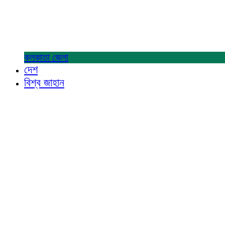
কলকাতা
জেলা
দেশ
বিশ্ব জাহান