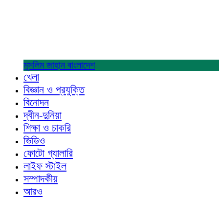
মুসলিম জাহান
বাংলাদেশ
খেলা
বিজ্ঞান ও প্রযুক্তি
বিনোদন
দ্বীন-দুনিয়া
শিক্ষা ও চাকরি
ভিডিও
ফোটো গ্যালারি
লাইফ স্টাইল
সম্পাদকীয়
আরও