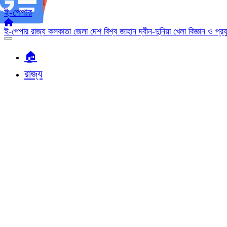
ই-পেপার
ই-পেপার
রাজ্য
কলকাতা
জেলা
দেশ
বিশ্ব জাহান
দ্বীন-দুনিয়া
খেলা
বিজ্ঞান ও প্র
🏠︎
রাজ্য