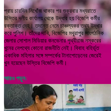
প্রায় চারদিন নিখোঁজ থাকার পর শুক্রবার মধ্যরাতে
উস্তির দলীয় কার্যালয় থেকে উদ্ধার হয় বিজেপি কর্মীর
রক্তাক্ত দেহ। তদন্তে নেমে চাঞ্চল্যকর তথ্য উদ্ধার
করে পুলিশ। তাঁদের দাবি, বিজেপির মথুরাপুর সাংগঠনিক
জেলার সোশাল মিডিয়ার কনভেনার পৃথ্বীরাজ নস্করের
খুনের নেপথ্যে কোনো রাজনীতি নেই। বিবাহ বহির্ভূত
একাধিক মহিলার সঙ্গে সম্পর্কের টানাপোড়েনের জেরেই
খুন হয়েছেন উস্তির বিজেপি কর্মী।
আরও পড়ুন: