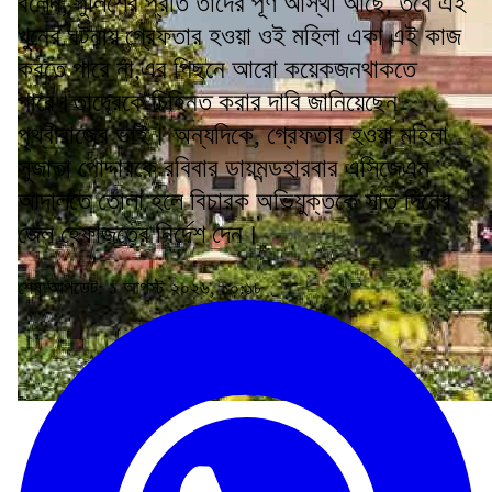
বলেন, পুলিশের প্রতি তাদের পূর্ণ আস্থা আছে, তবে এই
খুনের ঘটনায় গ্রেফতার হওয়া ওই মহিলা একা এই কাজ
করতে পারে না,এর পিছনে আরো কয়েকজনথাকতে
পারে।তাদেরকে চিহ্নিত করার দাবি জানিয়েছেন
পৃথ্বীরাজের ভাই। অন্যদিকে, গ্রেফতার হওয়া মহিলা
সুজাতা পোদ্দারকে রবিবার ডায়মন্ডহারবার এসিজেএম
আদালতে তোলা হলে বিচারক অভিযুক্তকে সাত দিনের
জেল হেফাজতের নির্দেশ দেন।
শেষ আপডেট: ১ আগস্ট ২০২৬, ১০:১৮