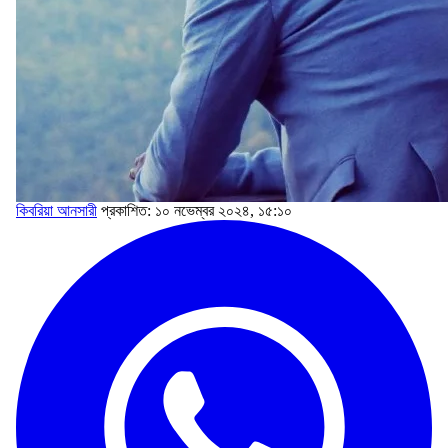
কিবরিয়া আনসারী
প্রকাশিত: ১০ নভেম্বর ২০২৪, ১৫:১০