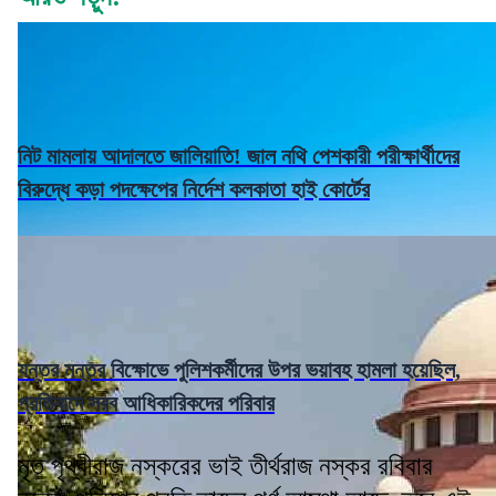
নিট মামলায় আদালতে জালিয়াতি! জাল নথি পেশকারী পরীক্ষার্থীদের
বিরুদ্ধে কড়া পদক্ষেপের নির্দেশ কলকাতা হাই কোর্টের
যন্তর মন্তর বিক্ষোভে পুলিশকর্মীদের উপর ভয়াবহ হামলা হয়েছিল,
প্রতিবাদে সরব আধিকারিকদের পরিবার
মৃত পৃথ্বীরাজ নস্করের ভাই তীর্থরাজ নস্কর রবিবার