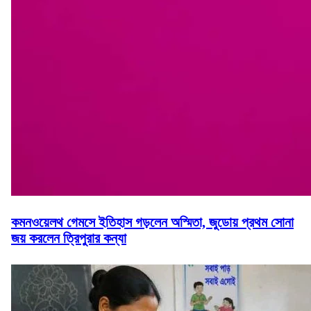
কমনওয়েলথ গেমসে ইতিহাস গড়লেন অস্মিতা, জুডোয় প্রথম সোনা
জয় করলেন ত্রিপুরার কন্যা