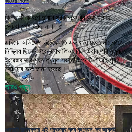
কাজের নির্দেশ
কিন্তু কী কারণে দুলাল সরকারকে খুন করা হয়েছে,
সেকথা স্পষ্ট হচ্ছে না।
এদিকে অভিযোগ উঠেছে গত এক বছর ধরে দলীয় কাজে
নিস্ক্রিয় ছিলেন নরেন্দ্রনাথ তিওয়ারি। এবার তাঁর মৃত্যুতে
ইংরেজবাজার শহর তৃণমূল সভাপতি পদটি শীঘ্রই পূরণ
করা হবে বলে জানা হয়েছে।
আরও পড়ুন:
গুজরাটে রাজ্যসভায় এই প্রথমবার শূন্য কংগ্রেস, সব আসনই