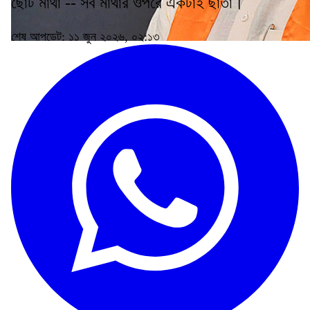
ছোট মাথা -- সব মাথার ওপরে একটাই ছাতা।
শেষ আপডেট: ১১ জুন ২০২৬, ০২:১৩