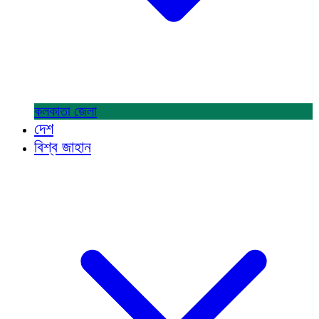
কলকাতা
জেলা
দেশ
বিশ্ব জাহান