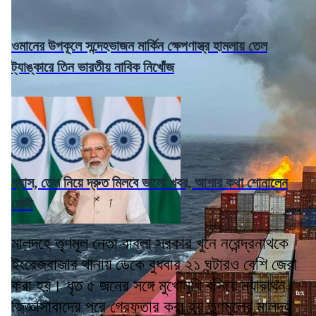
ওমানের উপকূলে সন্দেহভাজন মার্কিন ক্ষেপণাস্ত্র হামলায় তেল
ট্যাঙ্কারে তিন ভারতীয় নাবিক নিখোঁজ
গ্যাস, তেল নিয়ে দ্রুত মিলবে ভালো খবর, আশার কথা শোনালেন
মোদী
মালদহে তৃণমূল নেতা বাবলা সরকার খুনে নরেন্দ্রনাথকে
ইংরেজবাজার থানায় ডেকে বুধবার ২১ ঘন্টারও বেশি জেরা
করা হয়। ধৃত ৫ জনের সঙ্গে মুখোমুখি বসিয়ে ম্যারাথন
জিজ্ঞাসাবাদের পরে গ্রেফতার করা হয় তৃণমূলের মালদহ