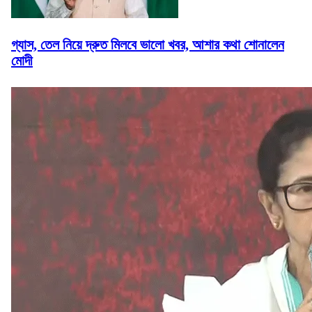
গ্যাস, তেল নিয়ে দ্রুত মিলবে ভালো খবর, আশার কথা শোনালেন
মোদী