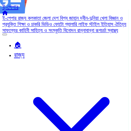
ই-পেপার
ই-পেপার
রাজ্য
কলকাতা
জেলা
দেশ
বিশ্ব জাহান
দ্বীন-দুনিয়া
খেলা
বিজ্ঞান ও
প্রযুক্তি
শিক্ষা ও চাকরি
ভিডিও
ফোটো গ্যালারি
লাইফ স্টাইল
ইতিহাস ঐতিহ্য
সাফল্যের কাহিনী
সাহিত্য ও সংস্কৃতি
বিনোদন
রান্নাবান্না
রূপচর্চা
স্বাস্থ্য
🏠︎
রাজ্য