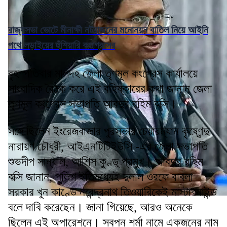
রাজ্যসভা ভোটে মীনাক্ষী নটরাজনের মনোনয়ন বাতিল নিয়ে আইনি
পথে লড়াইয়ের হুঁশিয়ারি কংগ্রেসের
বৃহস্পতিবার মালদহ জেলা তৃণমূল কংগ্রেস কার্যালয়ে
সাংবাদিক বৈঠক করে এই বহিষ্কারের কথা জানান জেলা
তৃণমূল কংগ্রেস সভাপতি আবদুর রহিম বক্সি।
সঙ্গে ছিলেন ইংরেজবাজার পুরসভার চেয়ারম্যান কৃষ্ণেন্দু
নারায়ণ চৌধুরী, আইএনটিটিইউসি -এর জেলা সভাপতি
শুভদীপ সান্যাল, আশিস কুণ্ডু প্রমুখ। আবদুর রহিম
বক্সি জানান, পুলিশ ইতিমধ্যেই দুলাল ওরফে বাবলা
সরকার খুন কাণ্ডে নরেন্দ্রনাথ তিওয়ারিকেই মাস্টারমাইন্ড
বলে দাবি করেছেন। জানা গিয়েছে, আরও অনেকে
ছিলেন এই অপারেশনে। স্বপন শর্মা নামে একজনের নাম