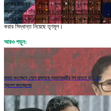
জেলার টাউন সভাপতিকে। সুপারি দিয়ে খুন করানোর
প্রমাণ মেলে তাঁর বিরুদ্ধে। এরপরই বৃহস্পতিবার ছয়
বছরের জন্য নরেন্দ্রনাথ তিওয়ারিকে দল থেকে বহিষ্কার
করার সিদ্ধান্ত নিয়েছে তৃণমূল।
আরও পড়ুন:
মমতা কংগ্রেসে গেলে রাহুলকে প্রধানমন্ত্রীর মুখ মানতে হবে, শর্ত
প্রদেশ কংগ্রেসের