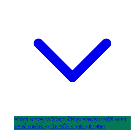
সাহিত্য ও সংস্কৃতি
ইতিহাস ঐতিহ্য
সাফল্যের কাহিনী
ভ্রমণ
রূপচর্চা
রাজনীতি
ক্রাইম
পর্যটন
রান্নাবান্না
স্বাস্থ্য