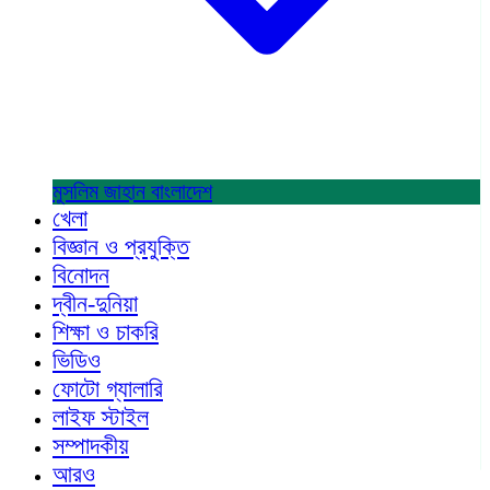
মুসলিম জাহান
বাংলাদেশ
খেলা
বিজ্ঞান ও প্রযুক্তি
বিনোদন
দ্বীন-দুনিয়া
শিক্ষা ও চাকরি
ভিডিও
ফোটো গ্যালারি
লাইফ স্টাইল
সম্পাদকীয়
আরও