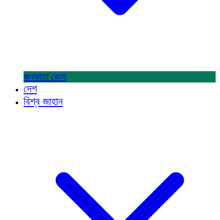
কলকাতা
জেলা
দেশ
বিশ্ব জাহান