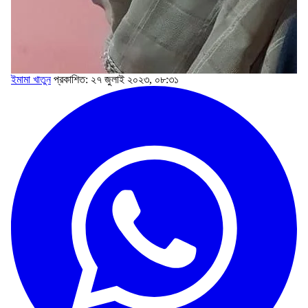
ইমামা খাতুন
প্রকাশিত: ২৭ জুলাই ২০২৩, ০৮:৩১