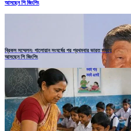
আসছেন শি জিংপিং
ব্রিকস সম্মেলন: গালোয়ান সংঘর্ষের পর প্রথমবার ভারত সফরে
আসছেন শি জিংপিং