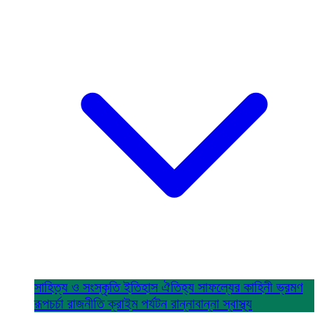
সাহিত্য ও সংস্কৃতি
ইতিহাস ঐতিহ্য
সাফল্যের কাহিনী
ভ্রমণ
রূপচর্চা
রাজনীতি
ক্রাইম
পর্যটন
রান্নাবান্না
স্বাস্থ্য