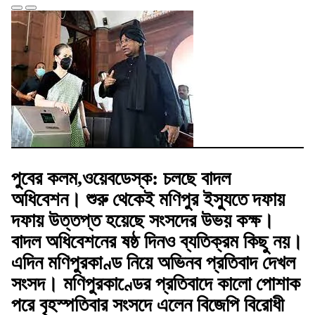
পুবের কলম,ওয়েবডেস্ক:
চলছে বাদল
অধিবেশন। শুরু থেকেই মণিপুর ইস্যুতে দফায়
দফায় উত্তপ্ত হয়েছে সংসদের উভয় কক্ষ।
বাদল অধিবেশনের ষষ্ঠ দিনও ব্যতিক্রম কিছু নয়।
এদিন মণিপুরকাণ্ড নিয়ে অভিনব প্রতিবাদ দেখল
সংসদ। মণিপুরকাণ্ডের প্রতিবাদে কালো পোশাক
পরে বৃহস্পতিবার সংসদে এলেন বিজেপি বিরোধী