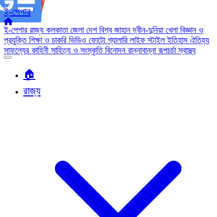
ই-পেপার
ই-পেপার
রাজ্য
কলকাতা
জেলা
দেশ
বিশ্ব জাহান
দ্বীন-দুনিয়া
খেলা
বিজ্ঞান ও
প্রযুক্তি
শিক্ষা ও চাকরি
ভিডিও
ফোটো গ্যালারি
লাইফ স্টাইল
ইতিহাস ঐতিহ্য
সাফল্যের কাহিনী
সাহিত্য ও সংস্কৃতি
বিনোদন
রান্নাবান্না
রূপচর্চা
স্বাস্থ্য
🏠︎
রাজ্য