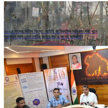
২০২০ সালের দিল্লি হিংসা: আইবি আধিকারিক অঙ্কিত শর্মা খুনে
প্রাক্তন আপ নেতা তাহির হুসেন-সহ ৫ জনের যাবজ্জীবন