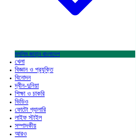
মুসলিম জাহান
বাংলাদেশ
খেলা
বিজ্ঞান ও প্রযুক্তি
বিনোদন
দ্বীন-দুনিয়া
শিক্ষা ও চাকরি
ভিডিও
ফোটো গ্যালারি
লাইফ স্টাইল
সম্পাদকীয়
আরও