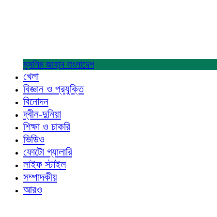
মুসলিম জাহান
বাংলাদেশ
খেলা
বিজ্ঞান ও প্রযুক্তি
বিনোদন
দ্বীন-দুনিয়া
শিক্ষা ও চাকরি
ভিডিও
ফোটো গ্যালারি
লাইফ স্টাইল
সম্পাদকীয়
আরও