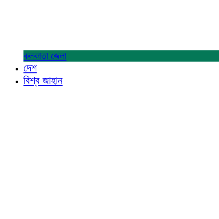
কলকাতা
জেলা
দেশ
বিশ্ব জাহান