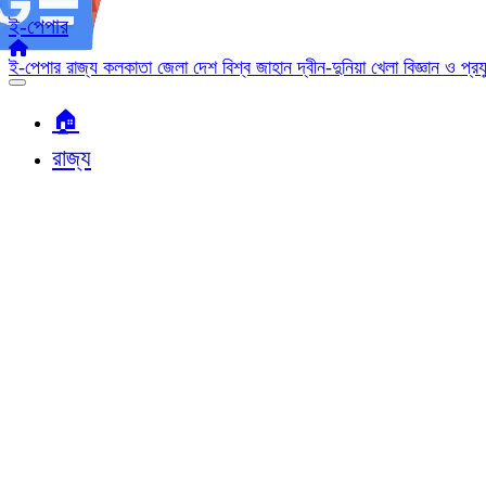
ই-পেপার
ই-পেপার
রাজ্য
কলকাতা
জেলা
দেশ
বিশ্ব জাহান
দ্বীন-দুনিয়া
খেলা
বিজ্ঞান ও প্র
🏠︎
রাজ্য