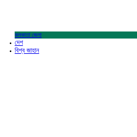
কলকাতা
জেলা
দেশ
বিশ্ব জাহান