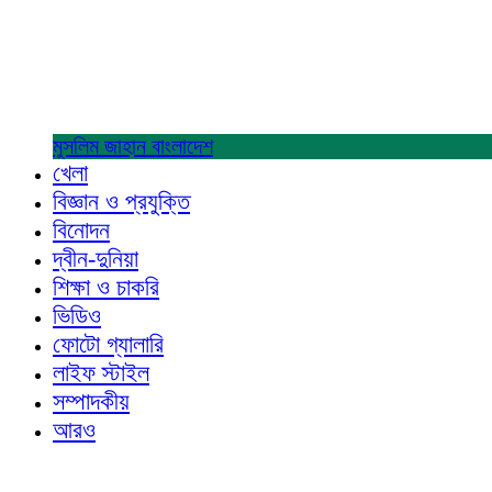
মুসলিম জাহান
বাংলাদেশ
খেলা
বিজ্ঞান ও প্রযুক্তি
বিনোদন
দ্বীন-দুনিয়া
শিক্ষা ও চাকরি
ভিডিও
ফোটো গ্যালারি
লাইফ স্টাইল
সম্পাদকীয়
আরও