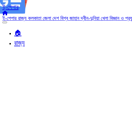
ই-পেপার
ই-পেপার
রাজ্য
কলকাতা
জেলা
দেশ
বিশ্ব জাহান
দ্বীন-দুনিয়া
খেলা
বিজ্ঞান ও প্র
🏠︎
রাজ্য