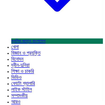
মুসলিম জাহান
বাংলাদেশ
খেলা
বিজ্ঞান ও প্রযুক্তি
বিনোদন
দ্বীন-দুনিয়া
শিক্ষা ও চাকরি
ভিডিও
ফোটো গ্যালারি
লাইফ স্টাইল
সম্পাদকীয়
আরও