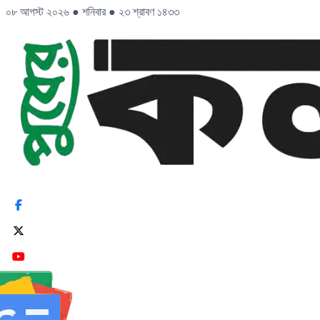
০৮ আগস্ট ২০২৬
●
শনিবার
●
২৩ শ্রাবণ ১৪৩৩