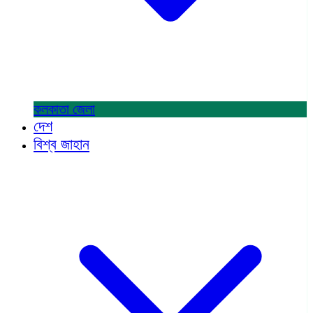
কলকাতা
জেলা
দেশ
বিশ্ব জাহান