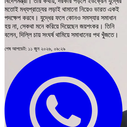
বিদেশমন্ত্রী। তাঁর কথায়, দরকার পড়লে ইউক্রেন যুদ্ধের
মতোই মধ্যপ্রাচ্যের লড়াই থামানো নিয়েও ভারত একই
পদক্ষেপ করবে। যুদ্ধের ফলে কোনও সমস্যার সমাধান
হয় না, সেকথা মনে করিয়ে দিয়েছেন জয়শংকর। তিনি
বলেন, দিল্লি চায় সংঘর্ষ থামিয়ে সমাধানের পথ খুঁজতে।
শেষ আপডেট: ১১ জুন ২০২৬, ০৯:২৯