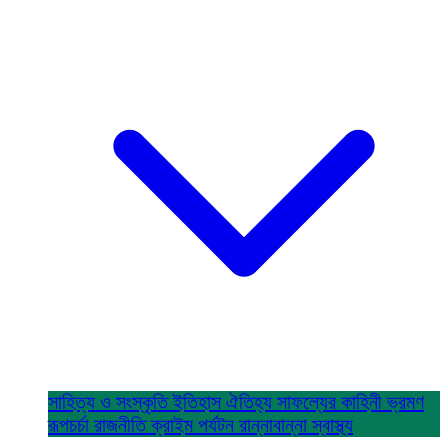
সাহিত্য ও সংস্কৃতি
ইতিহাস ঐতিহ্য
সাফল্যের কাহিনী
ভ্রমণ
রূপচর্চা
রাজনীতি
ক্রাইম
পর্যটন
রান্নাবান্না
স্বাস্থ্য