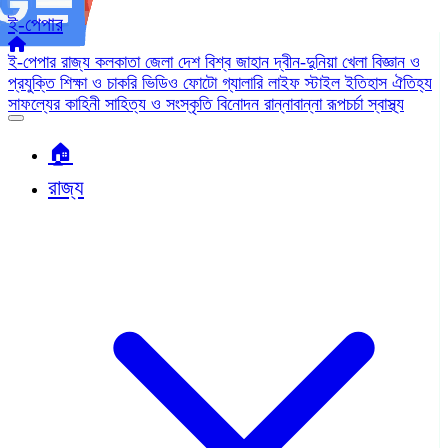
ই-পেপার
ই-পেপার
রাজ্য
কলকাতা
জেলা
দেশ
বিশ্ব জাহান
দ্বীন-দুনিয়া
খেলা
বিজ্ঞান ও
প্রযুক্তি
শিক্ষা ও চাকরি
ভিডিও
ফোটো গ্যালারি
লাইফ স্টাইল
ইতিহাস ঐতিহ্য
সাফল্যের কাহিনী
সাহিত্য ও সংস্কৃতি
বিনোদন
রান্নাবান্না
রূপচর্চা
স্বাস্থ্য
🏠︎
রাজ্য