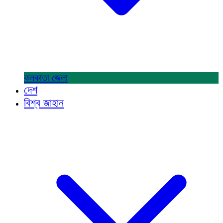
কলকাতা
জেলা
দেশ
বিশ্ব জাহান