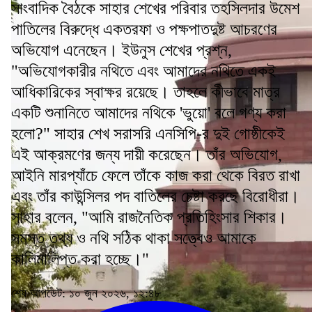
সাংবাদিক বৈঠকে সাহার শেখের পরিবার তহসিলদার উমেশ
পাতিলের বিরুদ্ধে একতরফা ও পক্ষপাতদুষ্ট আচরণের
অভিযোগ এনেছেন। ইউনুস শেখের প্রশ্ন,
"অভিযোগকারীর নথিতে এবং আমাদের নথিতে একই
আধিকারিকের স্বাক্ষর রয়েছে। তাহলে কীভাবে মাত্র
একটি শুনানিতে আমাদের নথিকে 'ভুয়ো' বলে গণ্য করা
হলো?" সাহার শেখ সরাসরি এনসিপি-র দুই গোষ্ঠীকেই
এই আক্রমণের জন্য দায়ী করেছেন। তাঁর অভিযোগ,
আইনি মারপ্যাঁচে ফেলে তাঁকে কাজ করা থেকে বিরত রাখা
এবং তাঁর কাউন্সিলর পদ বাতিলের চেষ্টা করছে বিরোধীরা।
সাহার বলেন, "আমি রাজনৈতিক প্রতিহিংসার শিকার।
সমস্ত তথ্য ও নথি সঠিক থাকা সত্ত্বেও আমাকে
কালিমালিপ্ত করা হচ্ছে।"
শেষ আপডেট: ১০ জুন ২০২৬, ১২:৪৮