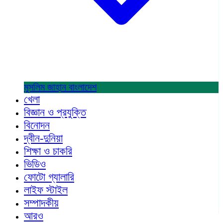
মুসলিম জাহান
বাংলাদেশ
খেলা
বিজ্ঞান ও প্রযুক্তি
বিনোদন
দ্বীন-দুনিয়া
শিক্ষা ও চাকরি
ভিডিও
ফোটো গ্যালারি
লাইফ স্টাইল
সম্পাদকীয়
আরও