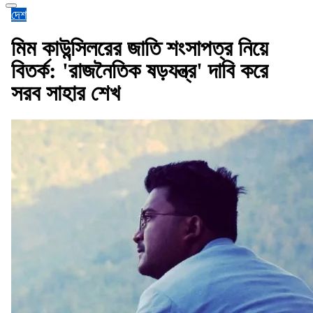
দেশ
মিম কাউন্সিলরের জাতি শংসাপত্র নিয়ে
বিতর্ক: 'রাজনৈতিক ষড়যন্ত্র' দাবি করে
সরব সাহার শেখ