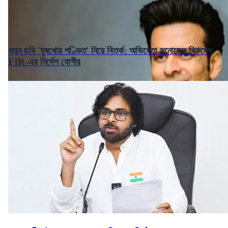
নতুন ছবি 'ঘুষখোর পণ্ডিত' নিয়ে বিতর্ক: অভিনেতা মনোজের বিরুদ্ধে
FIR-এর নির্দেশ যোগীর