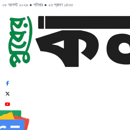
০৮ আগস্ট ২০২৬
●
শনিবার
●
২৩ শ্রাবণ ১৪৩৩