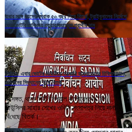
বাবার সঙ্গে বয়সের ফারাক ৫০ বছর নিয়ে বিতর্ক, ট্রাইবুনালের নির্দেশে
ফের ভোটার তালিকায় রতুয়ার কংগ্রেস প্রার্থীর নাম
নির্বাচন: এবার ভোটের ডিউটিতে সরকারি হাসপাতালের চিকিৎসকরাও,
কমিশনের সিদ্ধান্তে তুঙ্গে বিতর্ক
প্রসঙ্গত, থানে মিউনিসিপ্যাল কর্পোরেশনের মিম
কাউন্সিলর সাহার শেখের ওবিসি শংসাপত্র নিয়ে দানা
বেঁধেছে বিতর্ক।