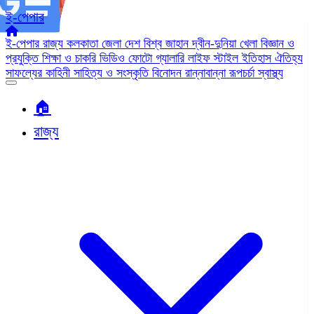
ই-পেপার
ই-পেপার
রাজ্য
কলকাতা
জেলা
দেশ
বিশ্ব জাহান
দ্বীন-দুনিয়া
খেলা
বিজ্ঞান ও
প্রযুক্তি
শিক্ষা ও চাকরি
ভিডিও
ফোটো গ্যালারি
লাইফ স্টাইল
ইতিহাস ঐতিহ্য
সাফল্যের কাহিনী
সাহিত্য ও সংস্কৃতি
বিনোদন
রান্নাবান্না
রূপচর্চা
স্বাস্থ্য
🏠︎
রাজ্য