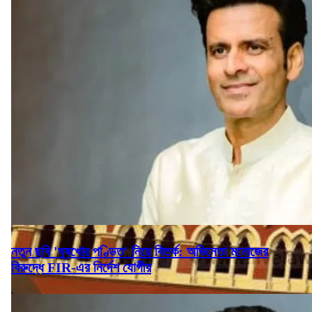
নতুন ছবি 'ঘুষখোর পণ্ডিত' নিয়ে বিতর্ক: অভিনেতা মনোজের
বিরুদ্ধে FIR-এর নির্দেশ যোগীর