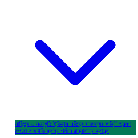
সাহিত্য ও সংস্কৃতি
ইতিহাস ঐতিহ্য
সাফল্যের কাহিনী
ভ্রমণ
রূপচর্চা
রাজনীতি
ক্রাইম
পর্যটন
রান্নাবান্না
স্বাস্থ্য