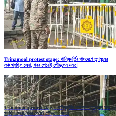
Trinamool protest stage: গান্ধিমূর্তির পাদদেশে তৃণমূলের
মঞ্চ খুলছিল সেনা, খবর পেয়েই পৌঁছলেন মমতা
Trinamool protest stage: গান্ধিমূর্তির পাদদেশে তৃণমূলের মঞ্চ
খুলছিল সেনা, খবর পেয়েই পৌঁছলেন মমতা