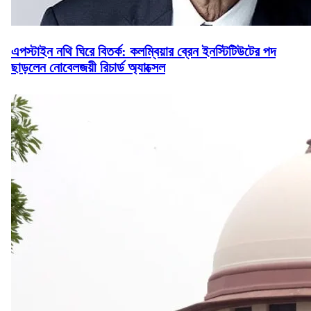
এপস্টাইন নথি ঘিরে বিতর্ক: কলম্বিয়ার ব্রেন ইনস্টিটিউটের পদ
ছাড়লেন নোবেলজয়ী রিচার্ড অ্যাক্সেল