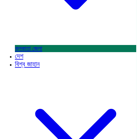
কলকাতা
জেলা
দেশ
বিশ্ব জাহান