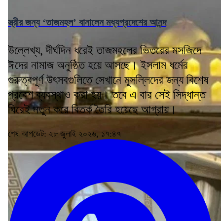
স্ত্রীর জন্য ‘তাজমহল’ বানালেন মধ্যপ্রদেশের আনন্দ
উল্লেখ্য, দীর্ঘদিন ধরেই তাজমহলের ভিতরের মসজিদে
ঈদের নামাজ অনুষ্ঠিত হয়ে আসছে। ইসলাম ধর্মের
গুরুত্বপূর্ণ উৎসবগুলিতে সেখানে মুসল্লিদের জন্য বিশেষ
প্রবেশ ব্যবস্থাও করা হয়। তবে এ বার সেই সিদ্ধান্ত
ঘিরেই নতুন করে বিতর্ক তৈরি হয়েছে আগ্রায়।
শেষ আপডেট: ২৮ জুলাই ২০২৬, ১৭:৪৭