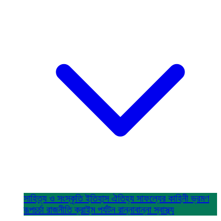
সাহিত্য ও সংস্কৃতি
ইতিহাস ঐতিহ্য
সাফল্যের কাহিনী
ভ্রমণ
রূপচর্চা
রাজনীতি
ক্রাইম
পর্যটন
রান্নাবান্না
স্বাস্থ্য