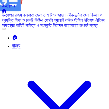
ই-পেপার
ই-পেপার
রাজ্য
কলকাতা
জেলা
দেশ
বিশ্ব জাহান
দ্বীন-দুনিয়া
খেলা
বিজ্ঞান ও
প্রযুক্তি
শিক্ষা ও চাকরি
ভিডিও
ফোটো গ্যালারি
লাইফ স্টাইল
ইতিহাস ঐতিহ্য
সাফল্যের কাহিনী
সাহিত্য ও সংস্কৃতি
বিনোদন
রান্নাবান্না
রূপচর্চা
স্বাস্থ্য
🏠︎
রাজ্য