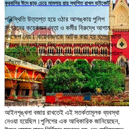
কুরবানির ঈদে ছাড় চেয়ে মামলায় রায় স্থগিত রাখল হাইকোর্ট
পরিস্থিতি উত্তপ্ত হয়ে ওঠার আশঙ্কায় পুলিশ
সংগঠনের কয়েকজন নেতা ও কর্মীর বিরুদ্ধে আগাম
পদক্ষেপ নেয়। কয়েকজনকে আটক করা হয় বলেও জানা
গিয়েছে। সংগঠনের কিছু নেতার চলাচলেও বিধিনিষেধ
আরোপ করা হয়। বিক্ষোভ যাতে তাজমহল চত্বর পর্যন্ত
পৌঁছতে না পারে, সে দিকেও কড়া নজর ছিল পুলিশের।
এদিকে নিরাপত্তা বলয়ের মধ্যেই কিছু বিক্ষোভকারী ধর্মীয়
স্লোগান দিতে থাকেন। যদিও বড় ধরনের কোনও
অপ্রীতিকর ঘটনা ঘটেনি।
প্রশাসনের দাবি, পুরো পরিস্থিতি নিয়ন্ত্রণে ছিল এবং
আইনশৃঙ্খলা বজায় রাখতেই এই সতর্কতামূলক ব্যবস্থা
নেওয়া হয়েছিল।পুলিশের এক আধিকারিক জানিয়েছেন,