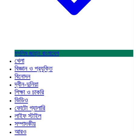
মুসলিম জাহান
বাংলাদেশ
খেলা
বিজ্ঞান ও প্রযুক্তি
বিনোদন
দ্বীন-দুনিয়া
শিক্ষা ও চাকরি
ভিডিও
ফোটো গ্যালারি
লাইফ স্টাইল
সম্পাদকীয়
আরও