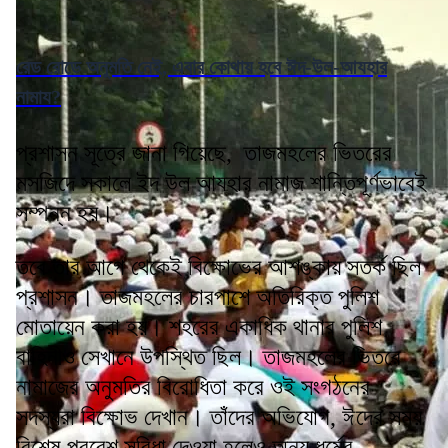
রেড রোডে অনুমতি নেই, এবার কোথায় হবে ঈদ-উল-আযহার
নামায?
প্রশাসন সূত্রে জানা গিয়েছে, তাজমহলের ভিতরের
মসজিদে সকালে ইদ উল আযহার নামাজ শান্তিপূর্ণভাবেই
সম্পন্ন হয়।
তবে তার আগে থেকেই বিক্ষোভের আশঙ্কায় সতর্ক ছিল
প্রশাসন। তাজমহলের চারপাশে অতিরিক্ত পুলিশ
মোতায়েন করা হয়। শহরের একাধিক থানার পুলিশ
বাহিনীও সেখানে উপস্থিত ছিল। তাজমহলের ভিতরে
নামাজের অনুমতির বিরোধিতা করে ওই সংগঠনের
সদস্যরা বিক্ষোভ দেখান। তাঁদের অভিযোগ, ঈদের সময়
বিশেষ প্রবেশ সুবিধা দেওয়া হলেও অন্য ধর্মের