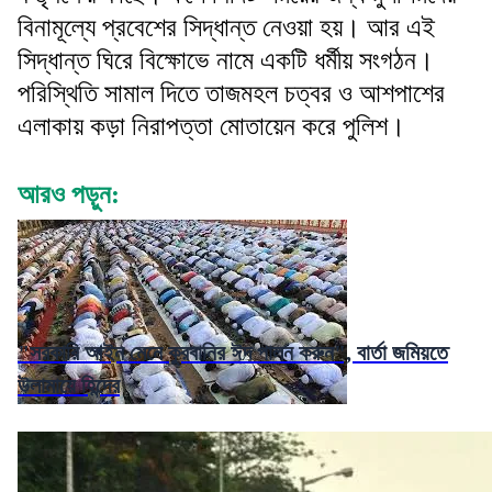
বিনামূল্যে প্রবেশের সিদ্ধান্ত নেওয়া হয়। আর এই
সিদ্ধান্ত ঘিরে বিক্ষোভে নামে একটি ধর্মীয় সংগঠন।
পরিস্থিতি সামাল দিতে তাজমহল চত্বর ও আশপাশের
এলাকায় কড়া নিরাপত্তা মোতায়েন করে পুলিশ।
আরও পড়ুন:
"সরকারি আইন মেনে কুরবানির ঈদ পালন করুন", বার্তা জমিয়তে
উলামায়ে হিন্দের