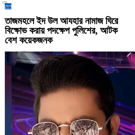
দেশ
তাজমহলে ইদ উল আযহার নামাজ ঘিরে
বিক্ষোভ করায় পদক্ষেপ পুলিশের, আটক
বেশ কয়েকজনক