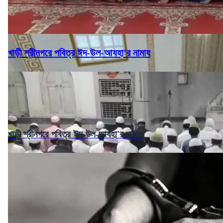
খাড়ী শ্রীনগরে পবিত্র ঈদ-উল-আযহা'র নামায
খাড়ী শ্রীনগরে পবিত্র ঈদ-উল-আযহা'র নামায