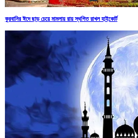
কুরবানির ঈদে ছাড় চেয়ে মামলায় রায় স্থগিত রাখল হাইকোর্ট