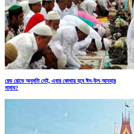
রেড রোডে অনুমতি নেই, এবার কোথায় হবে ঈদ-উল-আযহার
নামায?