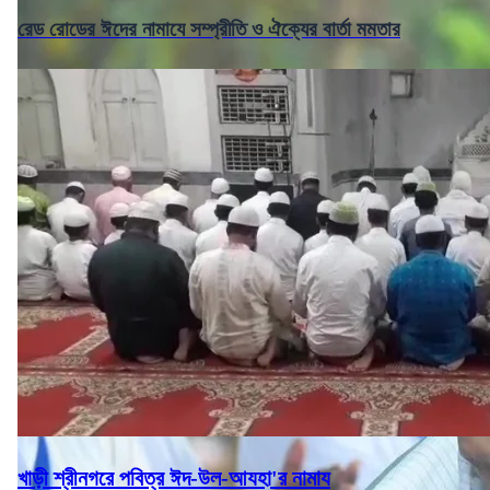
রেড রোডের ঈদের নামাযে সম্প্রীতি ও ঐক্যের বার্তা মমতার
খাড়ী শ্রীনগরে পবিত্র ঈদ-উল-আযহা'র নামায