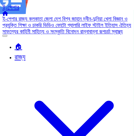
ই-পেপার
ই-পেপার
রাজ্য
কলকাতা
জেলা
দেশ
বিশ্ব জাহান
দ্বীন-দুনিয়া
খেলা
বিজ্ঞান ও
প্রযুক্তি
শিক্ষা ও চাকরি
ভিডিও
ফোটো গ্যালারি
লাইফ স্টাইল
ইতিহাস ঐতিহ্য
সাফল্যের কাহিনী
সাহিত্য ও সংস্কৃতি
বিনোদন
রান্নাবান্না
রূপচর্চা
স্বাস্থ্য
🏠︎
রাজ্য