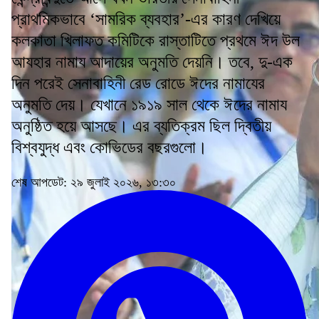
প্রাথমিকভাবে ‘সামরিক ব্যবহার’-এর কারণ দেখিয়ে
কলকাতা খিলাফত কমিটিকে রাস্তাটিতে প্রথমে ঈদ উল
আযহার নামায আদায়ের অনুমতি দেয়নি। তবে, দু-এক
দিন পরেই সেনাবাহিনী রেড রোডে ঈদের নামাযের
অনুমতি দেয়। যেখানে ১৯১৯ সাল থেকে ঈদের নামায
অনুষ্ঠিত হয়ে আসছে। এর ব্যতিক্রম ছিল দ্বিতীয়
বিশ্বযুদ্ধ এবং কোভিডের বছরগুলো।
শেষ আপডেট: ২৯ জুলাই ২০২৬, ১৩:৩০