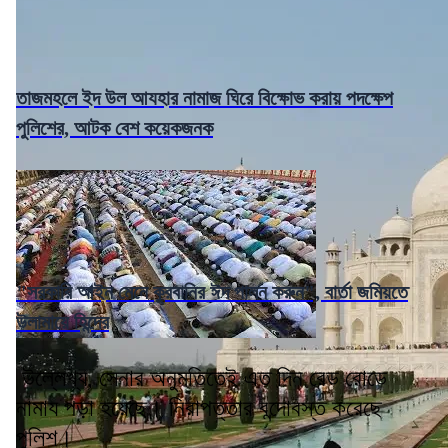
তাজমহলে ইদ উল আযহার নামাজ ঘিরে বিক্ষোভ করায় পদক্ষেপ
পুলিশের, আটক বেশ কয়েকজনক
"সরকারি আইন মেনে কুরবানির ঈদ পালন করুন", বার্তা জমিয়তে
উলামায়ে হিন্দের
উল্লেখ্য, সেনার অনুমতিতেই এত দিন রেড রোডে
নামায পড়া হয়েছে। নিরাপত্তার বন্দোবস্ত করেছে
পুলিশ।