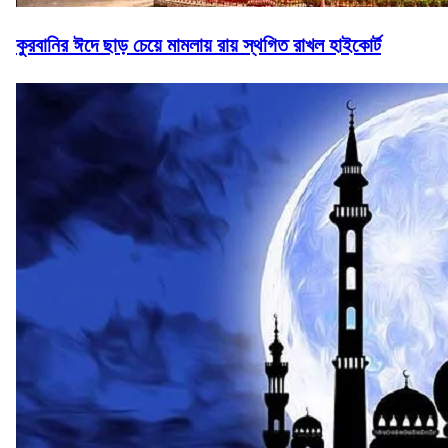
কুরবানির ঈদে ছাড় চেয়ে মামলায় রায় স্থগিত রাখল হাইকোর্ট