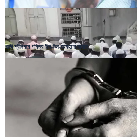
খাড়ী শ্রীনগরে পবিত্র ঈদ-উল-আযহা'র নামায