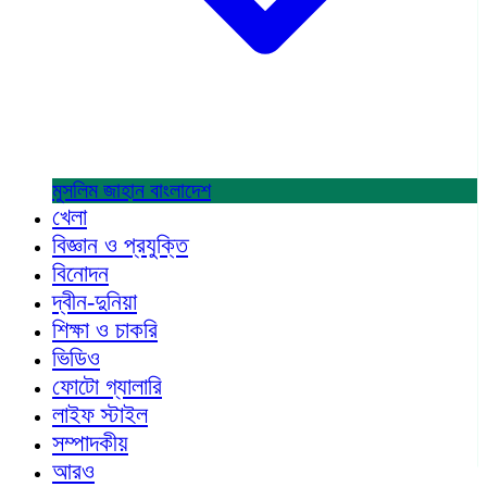
মুসলিম জাহান
বাংলাদেশ
খেলা
বিজ্ঞান ও প্রযুক্তি
বিনোদন
দ্বীন-দুনিয়া
শিক্ষা ও চাকরি
ভিডিও
ফোটো গ্যালারি
লাইফ স্টাইল
সম্পাদকীয়
আরও