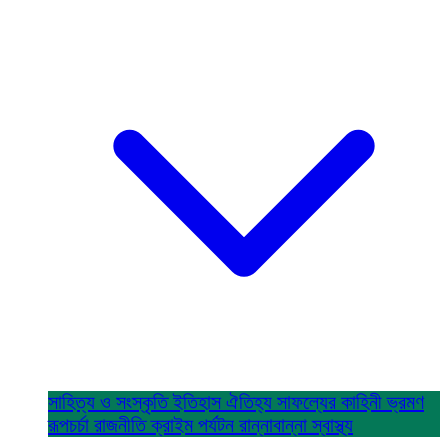
সাহিত্য ও সংস্কৃতি
ইতিহাস ঐতিহ্য
সাফল্যের কাহিনী
ভ্রমণ
রূপচর্চা
রাজনীতি
ক্রাইম
পর্যটন
রান্নাবান্না
স্বাস্থ্য