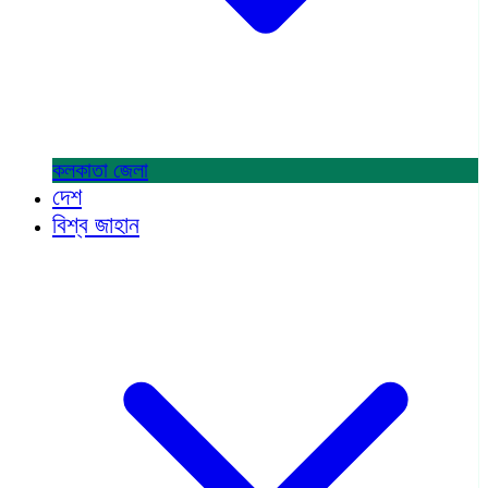
কলকাতা
জেলা
দেশ
বিশ্ব জাহান