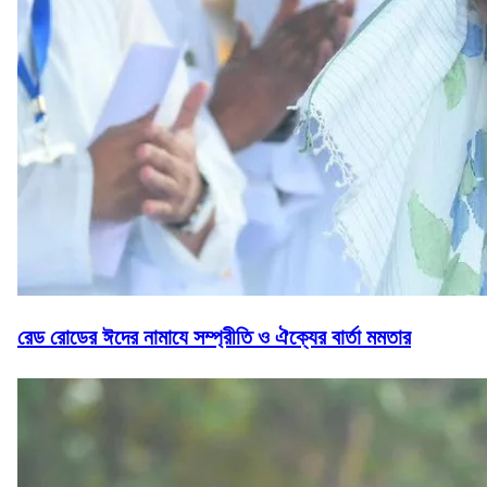
রেড রোডের ঈদের নামাযে সম্প্রীতি ও ঐক্যের বার্তা মমতার