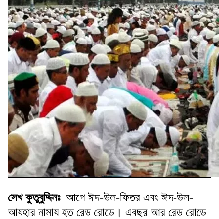
সেখ কুতুবুদ্দিনঃ
আগে ঈদ-উল-ফিতর এবং ঈদ-উল-
আযহার নামায হত রেড রোডে। এবছর আর রেড রোডে