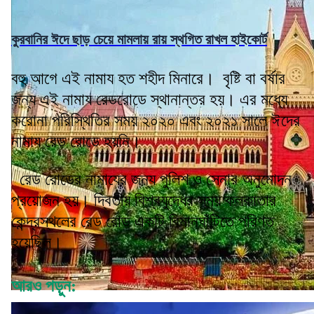
কুরবানির ঈদে ছাড় চেয়ে মামলায় রায় স্থগিত রাখল হাইকোর্ট
বহু আগে এই নামায হত শহীদ মিনারে। বৃষ্টি বা বর্ষার
জন্য এই নামায রেডরোডে স্থানান্তর হয়। এর মধ্যে
করোনা পরিস্থিতির সময় ২০২০ এবং ২০২১ সালে ঈদের
নামায রেড রোডে হয়নি।
রেড রোডের নামাযের জন্য পুলিশ ও সেনার অনুমোদন
প্রয়োজন হয়। দ্বিতীয় বিশ্বযুদ্ধের সময় কলকাতার
কেন্দ্রস্থলের রেড রোড একটি বিমানঘাঁটিতে পরিণত
হয়েছিল।
আরও পড়ুন: