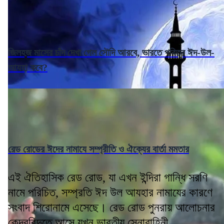
জিলহজ মাসের চাঁদ দেখা গেল সৌদি আরবে, ভারতে পবিত্র ঈদ-উল-
আযহা কবে?
রেড রোডের ঈদের নামাযে সম্প্রীতি ও ঐক্যের বার্তা মমতার
এই ঐতিহাসিক রেড রোড, যা এখন ইন্দিরা গান্ধি সরণি
নামে পরিচিত, সম্প্রতি ঈদ উল আযহার নামাযের কারণে
সংবাদ শিরোনামে এসেছে। রেড রোড পুনরায় আলোচনার
কেন্দ্রবিন্দুতে আসে যখন ভারতীয় সেনাবাহিনী