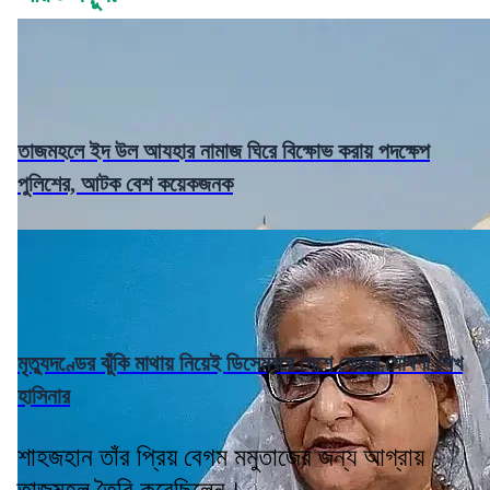
তাজমহলে ইদ উল আযহার নামাজ ঘিরে বিক্ষোভ করায় পদক্ষেপ
পুলিশের, আটক বেশ কয়েকজনক
মৃত্যুদণ্ডের ঝুঁকি মাথায় নিয়েই ডিসেম্বরে দেশে ফেরার ঘোষণা শেখ
হাসিনার
শাহজহান তাঁর প্রিয় বেগম মমুতাজের জন্য আগ্রায়