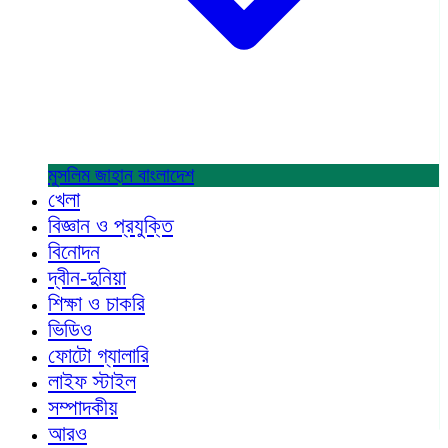
মুসলিম জাহান
বাংলাদেশ
খেলা
বিজ্ঞান ও প্রযুক্তি
বিনোদন
দ্বীন-দুনিয়া
শিক্ষা ও চাকরি
ভিডিও
ফোটো গ্যালারি
লাইফ স্টাইল
সম্পাদকীয়
আরও