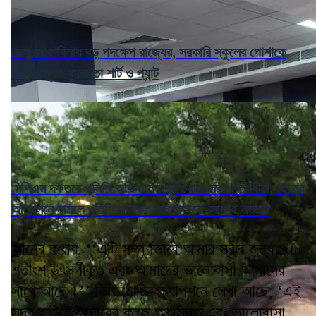
ডেঙ্গু মোকাবিলায় বড় পদক্ষেপ রাজ্যের, সরকারি স্কুলের পোশাকে
বাধ্যতামূলক ফুলহাতা শার্ট ও প্যান্ট
সিপিএম দফতরে পুলিশি অভিযানের প্রতিবাদে সরব বিরোধীরা, 'ছাত্র
আন্দোলনে নামলে পুলিশি পদক্ষেপ মানতে হবে' সাফাই নড্ডার
আনের কথায়, ‘‘এটি সম্পূর্ণভাবে আমার স্ত্রীর জন্য ১০০
শতাংশ উৎসর্গীকৃত এবং আমাদের ভালোবাসা আমাদের
সাথে আছে।’’ ভিডিয়োটির ক্যাপশনে লেখা আছে, ‘এই
সুন্দর বাড়িটি ইন্দোরের কাছে অবস্থিত এবং ভালোবাসা