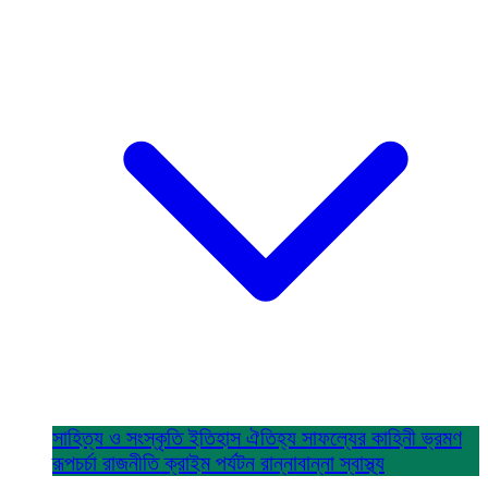
সাহিত্য ও সংস্কৃতি
ইতিহাস ঐতিহ্য
সাফল্যের কাহিনী
ভ্রমণ
রূপচর্চা
রাজনীতি
ক্রাইম
পর্যটন
রান্নাবান্না
স্বাস্থ্য