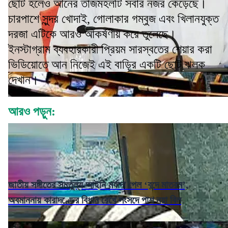
ছোট হলেও আনের তাজমহলটি সবার নজর কেড়েছে।
চারপাশে সুন্দর খোদাই, গোলাকার গম্বুজ এবং খিলানযুক্ত
দরজা এটিকে আরও আকর্ষণীয় করে তুলেছে।
ইনস্টাগ্রাম ব্যবহারকারী প্রিয়ম সারস্বতের শেয়ার করা
ভিডিয়োতে আন নিজেই এই বাড়ির একটি ছোট ঝলক
দেখান।
আরও পড়ুন:
জাতীয় সঙ্গীতের সমতুল্য আইনি মর্যাদা পেল ‘বন্দে মাতরম’,
অবমাননায় কারাদণ্ডের বিধান রেখে সংসদে পাশ নয়া বিল