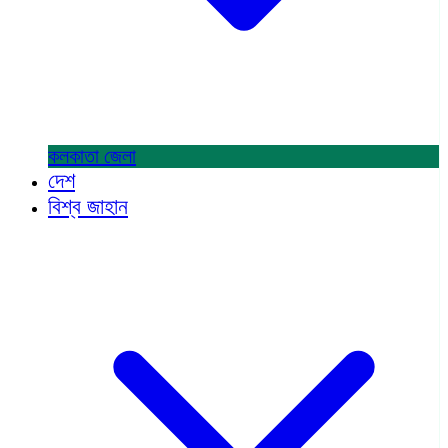
কলকাতা
জেলা
দেশ
বিশ্ব জাহান