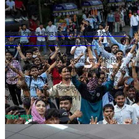
ধর্মতলায় সাংবাদিক নিগ্রহ মামলায় সুপ্রিম কোর্টের নির্দেশে জামিন
মিলেছে ধৃত ১৬ জনের, তদন্ত কি জারি থাকবে?
সেখানে আন জানাচ্ছেন, তাজমহলের আদালেই তিনি
নিজের বাড়িটি তৈরি করার চেষ্টা করেছেন। নিজের স্ত্রীর
প্রতি ভালোবাসার নিদর্শন রাখতেই তাঁর মাথায় এই
ধরনের ভাবনা আসে। সিদ্ধান্ত নিয়ে ফেলেন তিনিও তাঁর
স্ত্রীর জন্য ‘তাজমহল’ বানাবেন।
আরও পড়ুন: