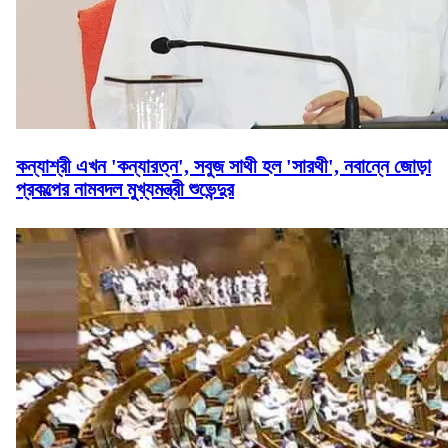
কন্যাশ্রী এখন 'কন্যারত্ন', সবুজ সাথী হল 'সারথী', নবান্নে জোড়া
প্রকল্পের নামবদল মুখ্যমন্ত্রী শুভেন্দুর