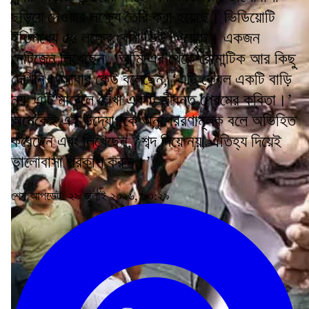
ছড়িয়ে দেওয়ার লক্ষ্যে তৈরি করা হয়েছে। ভিডিয়োটি
ইতিমধ্যে ৫১ লক্ষের বেশি ভিউ পেয়েছে। একজন
নেটিজেন লিখেছেন, ‘আমি এর থেকে রোমান্টিক আর কিছু
দেখিনি। আবার কেউ বলেছেন, ‘এটি কেবল একটি বাড়ি
নয়, এটি মার্বেলে লেখা একটি জীবন্ত প্রেমের কবিতা।’
অনেকেই এই উদ্যোগকে অনুপ্রেরণামূলক বলে অভিহিত
করেছেন এবং লিখেছেন, ‘শব্দ দিয়ে নয়, ঐতিহ্য দিয়েই
ভালোবাসা প্রকাশ করুন।’
শেষ আপডেট: ২৯ জুলাই ২০২৬, ১৩:২৯