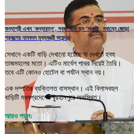
কন্যাশ্রী এখন 'কন্যারত্ন', সবুজ সাথী হল 'সারথী', নবান্নে জোড়া
প্রকল্পের নামবদল মুখ্যমন্ত্রী শুভেন্দুর
সেখানে একটি বাড়ি দেখানো হয়েছে যা দেখতে হুবহু
তাজমহলের মতো। এটিও মার্বেল পাথর দিয়েই তৈরি।
তবে এটি কোনও হোটেল বা পর্যটন স্থান নয়।
এক দম্পতির ব্যক্তিগত বাসস্থান। এই বিলাসবহুল
বাড়িটি মধ্যপ্রদেশের বুরহানপুরে অবস্থিত।
আরও পড়ুন: