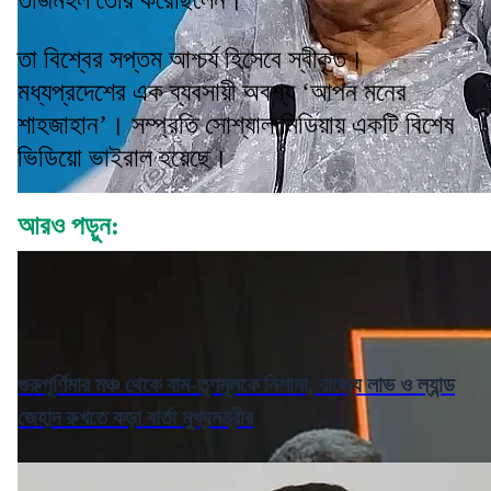
তাজমহল তৈরি করেছিলেন।
তা বিশ্বের সপ্তম আশ্চর্য হিসেবে স্বীকৃত।
মধ্যপ্রদেশের এক ব্যবসায়ী অবশ্য ‘আপন মনের
শাহজাহান’। সম্প্রতি সোশ্যাল মিডিয়ায় একটি বিশেষ
ভিডিয়ো ভাইরাল হয়েছে।
আরও পড়ুন:
গুরুপূর্ণিমার মঞ্চ থেকে বাম-তৃণমূলকে নিশানা, রাজ্যে লাভ ও ল্যান্ড
জেহাদ রুখতে কড়া বার্তা মুখ্যমন্ত্রীর