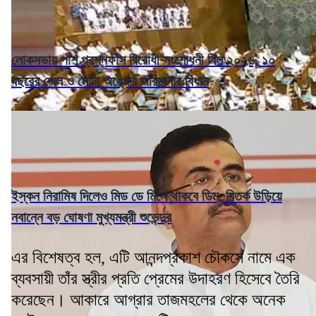
লোকসভায় পাশ প্রশ্নফাঁস বিরোধী সংশোধনী বিল ২০২৬, ১০
বছরের জেল ও মোটা অঙ্কের জরিমানার বিধান
ইস্কন নিরামিষ দিলেও মিড ডে মিলে থাকবে ডিম, বিতর্ক উড়িয়ে
নবান্নে বড় ঘোষণা মুখ্যমন্ত্রী শুভেন্দুর
এর বিশেষত্ব হল, এটি আনন্দপ্রকাশ চৌকসে নামে এক
ব্যবসায়ী তাঁর স্ত্রীর প্রতি প্রেমের উদাহরণ হিসেবে তৈরি
করেছেন। আকারে আগ্রার তাজমহলের থেকে অনেক