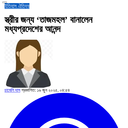
ইতিহাস ঐতিহ্য
স্ত্রীর জন্য ‘তাজমহল’ বানালেন
মধ্যপ্রদেশের আনন্দ
চামেলি দাস
প্রকাশিত: ১৬ জুন ২০২৫, ০৪:৫৪