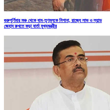
গুরুপূর্ণিমার মঞ্চ থেকে বাম-তৃণমূলকে নিশানা, রাজ্যে লাভ ও ল্যান্ড
জেহাদ রুখতে কড়া বার্তা মুখ্যমন্ত্রীর