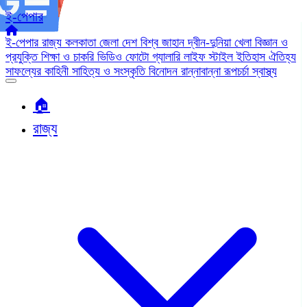
ই-পেপার
ই-পেপার
রাজ্য
কলকাতা
জেলা
দেশ
বিশ্ব জাহান
দ্বীন-দুনিয়া
খেলা
বিজ্ঞান ও
প্রযুক্তি
শিক্ষা ও চাকরি
ভিডিও
ফোটো গ্যালারি
লাইফ স্টাইল
ইতিহাস ঐতিহ্য
সাফল্যের কাহিনী
সাহিত্য ও সংস্কৃতি
বিনোদন
রান্নাবান্না
রূপচর্চা
স্বাস্থ্য
🏠︎
রাজ্য