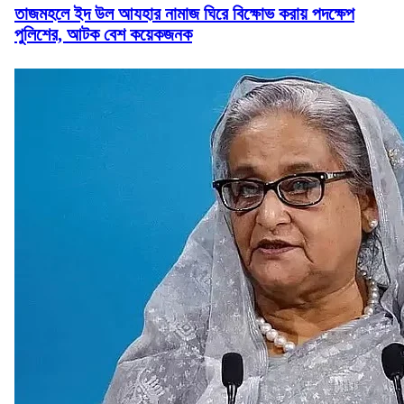
তাজমহলে ইদ উল আযহার নামাজ ঘিরে বিক্ষোভ করায় পদক্ষেপ
পুলিশের, আটক বেশ কয়েকজনক