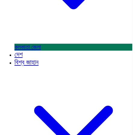
কলকাতা
জেলা
দেশ
বিশ্ব জাহান