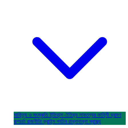
সাহিত্য ও সংস্কৃতি
ইতিহাস ঐতিহ্য
সাফল্যের কাহিনী
ভ্রমণ
রূপচর্চা
রাজনীতি
ক্রাইম
পর্যটন
রান্নাবান্না
স্বাস্থ্য