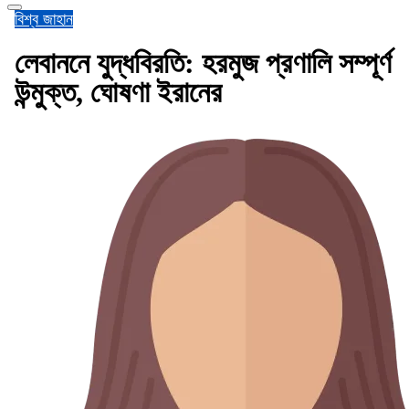
বিশ্ব জাহান
লেবাননে যুদ্ধবিরতি: হরমুজ প্রণালি সম্পূর্ণ
উন্মুক্ত, ঘোষণা ইরানের