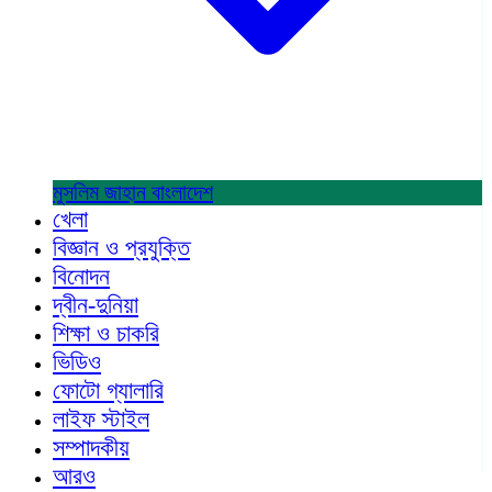
মুসলিম জাহান
বাংলাদেশ
খেলা
বিজ্ঞান ও প্রযুক্তি
বিনোদন
দ্বীন-দুনিয়া
শিক্ষা ও চাকরি
ভিডিও
ফোটো গ্যালারি
লাইফ স্টাইল
সম্পাদকীয়
আরও