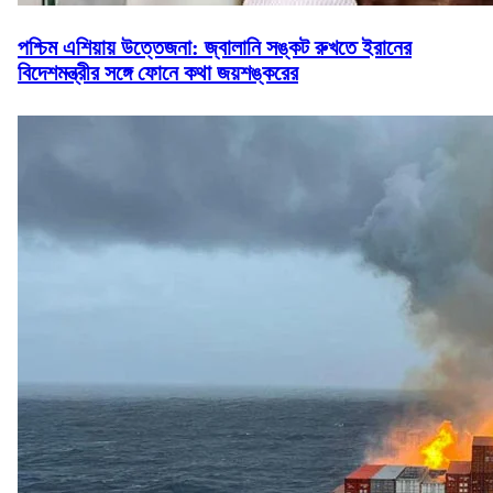
পশ্চিম এশিয়ায় উত্তেজনা: জ্বালানি সঙ্কট রুখতে ইরানের
বিদেশমন্ত্রীর সঙ্গে ফোনে কথা জয়শঙ্করের