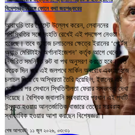
বিদেশমন্ত্রীর সঙ্গে ফোনে কথা জয়শঙ্করের
আরাঘচি তার পোস্টে উল্লেখ করেন, লেবাননের
পরিস্থিতির সঙ্গে সংহতি রেখেই এই পদক্ষেপ নেওয়া
হয়েছে। তবে জাহাজ চলাচলের ক্ষেত্রে ইরানের ‘পোর্টস
অ্যান্ড মেরিটাইম অর্গানাইজেশন’ কর্তৃক আগে থেকে
নির্ধারিত সমন্বিত রুট বা পথ অনুসরণ করতে হবে। গত
কয়েক দিন ধরে এই জলপথে মার্কিন অবরোধ এবং জাহাজ
চলাচল নিয়ে যে অস্থিরতা তৈরি হয়েছিল, ইরানের এই
ঘোষণার পর সেখানে স্থিতিশীলতা ফেরার সম্ভাবনা দেখা
দিয়েছে। বৈশ্বিক জ্বালানি সরবরাহের প্রধান এই পথটি
উন্মুক্ত হওয়ায় আন্তর্জাতিক বাজারে তেলের সরবরাহ
স্বাভাবিক হওয়ার আশা করছেন বিশেষজ্ঞরা।
শেষ আপডেট: ১১ জুন ২০২৬, ০৩:৩১