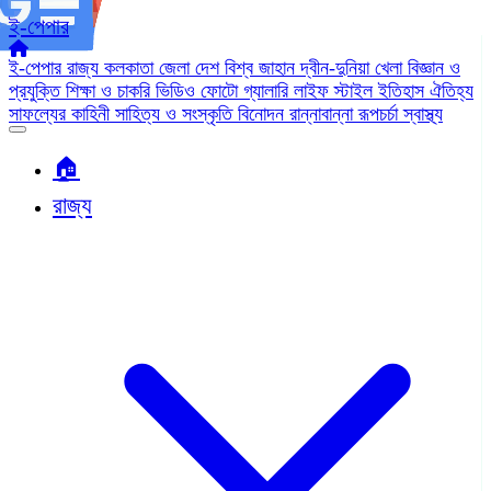
ই-পেপার
ই-পেপার
রাজ্য
কলকাতা
জেলা
দেশ
বিশ্ব জাহান
দ্বীন-দুনিয়া
খেলা
বিজ্ঞান ও
প্রযুক্তি
শিক্ষা ও চাকরি
ভিডিও
ফোটো গ্যালারি
লাইফ স্টাইল
ইতিহাস ঐতিহ্য
সাফল্যের কাহিনী
সাহিত্য ও সংস্কৃতি
বিনোদন
রান্নাবান্না
রূপচর্চা
স্বাস্থ্য
🏠︎
রাজ্য