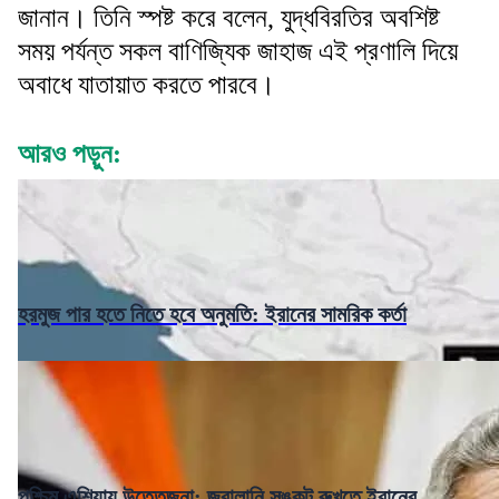
জানান। তিনি স্পষ্ট করে বলেন, যুদ্ধবিরতির অবশিষ্ট
সময় পর্যন্ত সকল বাণিজ্যিক জাহাজ এই প্রণালি দিয়ে
অবাধে যাতায়াত করতে পারবে।
আরও পড়ুন:
হরমুজ পার হতে নিতে হবে অনুমতি: ইরানের সামরিক কর্তা
পশ্চিম এশিয়ায় উত্তেজনা: জ্বালানি সঙ্কট রুখতে ইরানের