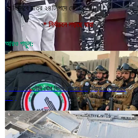
সে হিসেবে মাত্র ২৪টি পদে ভোট হবে।
* নির্বাচনে লড়ছে যারা
আরও পড়ুন:
ইরাকে মার্কিন-সৌদি যৌথ বিমান হামলার দাবি, নিহত ৮ পিএমএফ
সদস্য