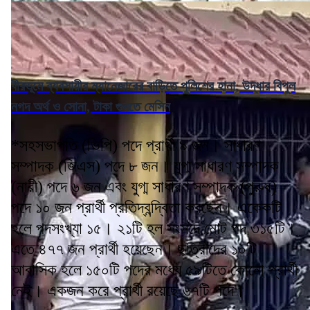
বীরভূমে ব্যবসায়ীর ম্যানেজারের বাড়িতে পুলিশের হানা, উদ্ধার বিপুল
নগদ অর্থ ও সোনা, টাকা গুনতে মেসিন
*সহসভাপতি (ভিপি) পদে প্রার্থী ৯ জন। সাধারণ
সম্পাদক (জিএস) পদে ৮ জন। যুগ্ম সাধারণ সম্পাদক
(নারী) পদে ৬ জন এবং যুগ্ম সাধারণ সম্পাদক (পুরুষ)
পদে ১০ জন প্রার্থী প্রতিদ্বন্দ্বিতা করছেন। একেকটি
হলে পদসংখ্যা ১৫। ২১টি হল সংসদে মোট পদ ৩১৫টি।
এতে ৪৭৭ জন প্রার্থী হয়েছেন। ছাত্রীদের ১০টি
আবাসিক হলে ১৫০টি পদের মধ্যে ৫৯টিতে কোনো প্রার্থী
নেই। একজন করে প্রার্থী রয়েছে ৬৭টি পদে।