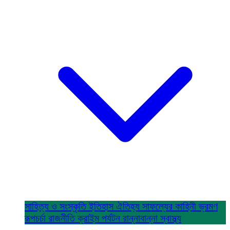
সাহিত্য ও সংস্কৃতি
ইতিহাস ঐতিহ্য
সাফল্যের কাহিনী
ভ্রমণ
রূপচর্চা
রাজনীতি
ক্রাইম
পর্যটন
রান্নাবান্না
স্বাস্থ্য