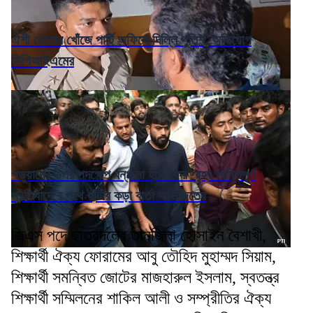
ঐশী ঘোষের খোঁজে পার্টি অফিসে দিল্লি পুলিশ, অভিযোগ
সিপিআইএমের
পড়ুয়াদের উপর পদক্ষেপ বন্ধ না হলে ফের 'বৃহৎ শান্তিপূর্ণ
প্রতিবাদে'র পথে হাঁটার কড়া বার্তা অভিজিতের
জিএস পদে ছাত্রদলের তানজিলা হোসাইন বৈশাখী,
শিক্ষার্থী ঐক্য ফোরামের আবু তৌহিদ মুহাম্মদ সিয়াম,
শিক্ষার্থী সমন্বিত জোটের মাজহারুল ইসলাম, স্বতন্ত্র
শিক্ষার্থী সম্মিলনের শাকিল আলী ও সম্প্রীতির ঐক্য