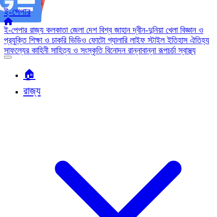
ই-পেপার
ই-পেপার
রাজ্য
কলকাতা
জেলা
দেশ
বিশ্ব জাহান
দ্বীন-দুনিয়া
খেলা
বিজ্ঞান ও
প্রযুক্তি
শিক্ষা ও চাকরি
ভিডিও
ফোটো গ্যালারি
লাইফ স্টাইল
ইতিহাস ঐতিহ্য
সাফল্যের কাহিনী
সাহিত্য ও সংস্কৃতি
বিনোদন
রান্নাবান্না
রূপচর্চা
স্বাস্থ্য
🏠︎
রাজ্য