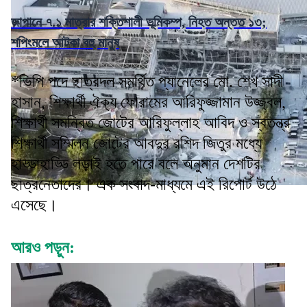
জাপানে ৭.১ মাত্রার শক্তিশালী ভূমিকম্প, নিহত অন্তত ১৩;
শপিংমলে আটকা বহু মানুষ
*ভিপি পদে ছাত্রদল সমর্থিত প্যানেলের মো. শেখ সাদী
হাসান, শিক্ষার্থী ঐক্য ফোরামের আরিফুজ্জামান উজ্জ্বল,
শিক্ষার্থী সমন্বিত জোটের আরিফুল্লাহ আবিদ ও স্বতন্ত্র
শিক্ষার্থী সম্মিলন জোটের আবদুর রশিদ জিতুর মধ্যে
হাড্ডাহাড্ডি লড়াই হতে পারে বলে অনুমান দেশটির
ছাত্রনেতাদের। এক সংবাদ-মাধ্যমে এই রিপোর্ট উঠে
এসেছে।
আরও পড়ুন: