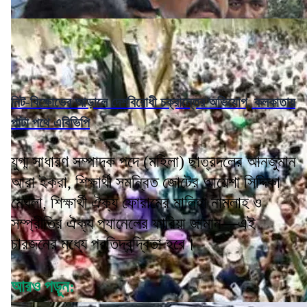
নিট-বিক্ষোভের আড়ালে দেশবিরোধী চক্রান্তের অভিযোগ, কলকাতায়
পাল্টা পথে এবিভিপি
যুগ্ম সাধারণ সম্পাদক পদে (মহিলা) ছাত্রদলের আনজুমান
আরা ইকরা, শিক্ষার্থী সমন্বিত জোটের আয়েশা সিদ্দিকা
মেঘলা, শিক্ষার্থী ঐক্য ফোরামের মালিহা নামলাহ ও
সম্প্রীতির ঐক্য প্যানেলের ফারিয়া জামান—এই
চারজনের মধ্যে প্রতিদ্বন্দ্বিতা হবে।
আরও পড়ুন: