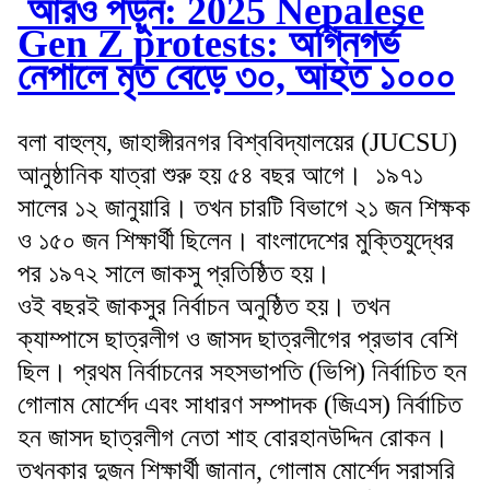
আরও পড়ুন: 2025 Nepalese
Gen Z protests: অগ্নিগর্ভ
নেপালে মৃত বেড়ে ৩০, আহত ১০০০
বলা বাহুল্য, জাহাঙ্গীরনগর বিশ্ববিদ্যালয়ের (JUCSU)
আনুষ্ঠানিক যাত্রা শুরু হয় ৫৪ বছর আগে। ১৯৭১
সালের ১২ জানুয়ারি। তখন চারটি বিভাগে ২১ জন শিক্ষক
ও ১৫০ জন শিক্ষার্থী ছিলেন। বাংলাদেশের মুক্তিযুদ্ধের
পর ১৯৭২ সালে জাকসু প্রতিষ্ঠিত হয়।
ওই বছরই জাকসুর নির্বাচন অনুষ্ঠিত হয়। তখন
ক্যাম্পাসে ছাত্রলীগ ও জাসদ ছাত্রলীগের প্রভাব বেশি
ছিল। প্রথম নির্বাচনের সহসভাপতি (ভিপি) নির্বাচিত হন
গোলাম মোর্শেদ এবং সাধারণ সম্পাদক (জিএস) নির্বাচিত
হন জাসদ ছাত্রলীগ নেতা শাহ বোরহানউদ্দিন রোকন।
তখনকার দুজন শিক্ষার্থী জানান, গোলাম মোর্শেদ সরাসরি