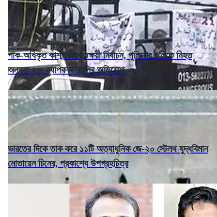
পাক-অধিকৃত কাশ্মীরে রক্তক্ষয়ী নির্বাচন, পুলিশের গুলিতে নিহত
অন্তত ২০, ব্যাপক কারচুপির অভিযোগ
ভারতের দিকে তাক করে ১১টি অত্যাধুনিক জে-২০ স্টেলথ যুদ্ধবিমান
মোতায়েন চিনের, প্রকাশ্যে উপগ্রহচিত্র