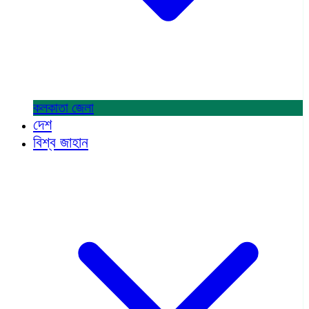
কলকাতা
জেলা
দেশ
বিশ্ব জাহান