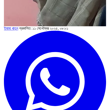
ইমামা খাতুন
প্রকাশিত: ১১ সেপ্টেম্বর ২০২৫, ০৮:০১