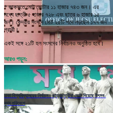
* জাকসুতে মোট ভোটার ১১ হাজার ৭৪৩ জন। এর
মধ্যে ছাত্রী ৫ হাজার ৭২৮ এবং ছাত্র ৬ হাজার ১৫
জন। কেন্দ্রীয় সংসদে মোট ২৫টি পদে লড়ছেন ১৭৭ জন
প্রার্থী।
একই সঙ্গে ২১টি হল সংসদের নির্বাচনও অনুষ্ঠিত হবে।
আরও পড়ুন:
ঢাকা বিশ্ববিদ্যালয়ের নির্বাচন : ছাত্রছাত্রীরা ভোট দিয়েছে উৎসব-
মুখর পরিবেশে