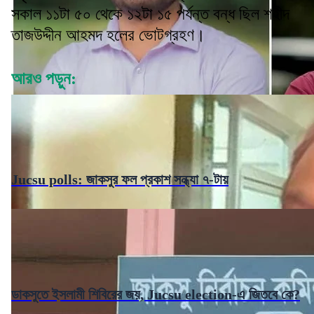
সকাল ১১টা ৫০ থেকে ১২টা ১৫ পর্যন্ত বন্ধ ছিল শহীদ
তাজউদ্দীন আহমদ হলের ভোটগ্রহণ।
আরও পড়ুন:
Jucsu polls: জাকসুর ফল প্রকাশ সন্ধ্যা ৭-টায়
ডাকসুতে ইসলামী শিবিরের জয়, Jucsu election-এ জিতবে কে?