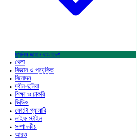
মুসলিম জাহান
বাংলাদেশ
খেলা
বিজ্ঞান ও প্রযুক্তি
বিনোদন
দ্বীন-দুনিয়া
শিক্ষা ও চাকরি
ভিডিও
ফোটো গ্যালারি
লাইফ স্টাইল
সম্পাদকীয়
আরও