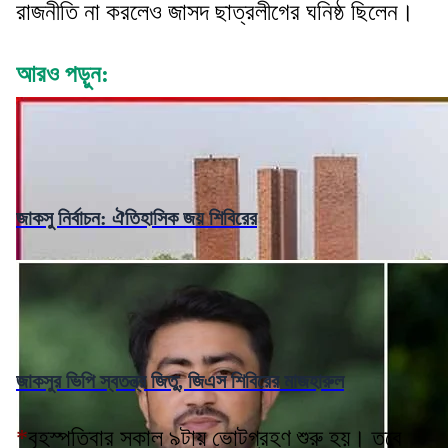
রাজনীতি না করলেও জাসদ ছাত্রলীগের ঘনিষ্ঠ ছিলেন।
আরও পড়ুন:
জাকসু নির্বাচন: ঐতিহাসিক জয় শিবিরের
জাকসুর ভিপি স্বতন্ত্র জিতু, জিএস শিবিরের মাজহারুল
*
বৃহস্পতিবার সকাল ৯টায় ভোটগ্রহণ শুরু হয়। তবে