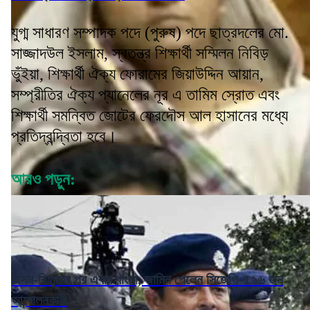
যুগ্ম সাধারণ সম্পাদক পদে (পুরুষ) পদে ছাত্রদলের মো.
সাজ্জাদউল ইসলাম, স্বতন্ত্র শিক্ষার্থী সম্মিলন নিবিড়
ভুঁইয়া, শিক্ষার্থী ঐক্য ফোরামের জিয়াউদ্দিন আয়ান,
সম্প্রীতির ঐক্য প্যানেলের নূর এ তামিম স্রোত এবং
শিক্ষার্থী সমন্বিত জোটের ফেরদৌস আল হাসানের মধ্যে
প্রতিদ্বন্দ্বিতা হবে।
আরও পড়ুন:
অসম-বিহারের পর এবার বাংলা, জামিন পেলেন সিজেপি-র ১৬ জন
আন্দোলনকারী