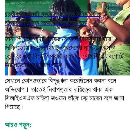
ছত্তীসগঢ়ে সরকারি স্কুলে বাধ্যতামূলক দৈনিক 'বৈদিক
মন্ত্রোচ্চারণ', রাজ্য সরকারের সিদ্ধান্তে বিতর্ক
জানা গিয়েছে, বৃহস্পতিবার মোহালি বিমানবন্দর হয়ে
দিল্লিতে যাচ্ছিলেন হিমাচলপ্রদেশের মান্ডি লোকসভা
কেন্দ্রের জয়ী বিজেপি প্রার্থী কঙ্গনা। মোহালি এয়ারপোর্টে
নিরাপত্তার বেড়াজাল থাকে।
সেখানে কোনওভাবে বিশৃঙ্খলা করেছিলেন কঙ্গনা বলে
অভিযোগ। তাতেই নিরাপত্তার দায়িত্বে থাকা এক
সিআইএসএফ মহিলা জওয়ান তাঁকে চড় মারেন বলে জানা
গিয়েছে।
আরও পড়ুন: