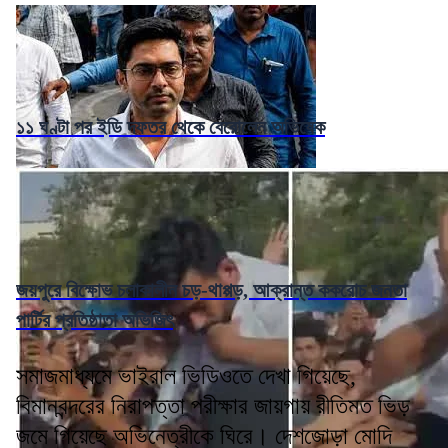
১১ ঘণ্টা পর ইডি দফতর থেকে বেরোলেন অভিষেক
জয়পুরে বিক্ষোভ চলাকালীন চড়-থাপ্পড়, আক্রান্ত ককরোচ জনতা
পার্টির প্রতিষ্ঠাতা অভিজিৎ
সমাজমাধ্যমে ভাইরাল ভিডিওতে দেখা গিয়েছে,
বিমানবন্দরের নিরাপত্তা পরীক্ষার জায়গায় রীতিমত ভিড়
জমে গিয়েছে অভিনেত্রীকে ঘিরে। দেশজোড়া মোদি