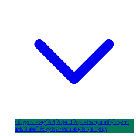
সাহিত্য ও সংস্কৃতি
ইতিহাস ঐতিহ্য
সাফল্যের কাহিনী
ভ্রমণ
রূপচর্চা
রাজনীতি
ক্রাইম
পর্যটন
রান্নাবান্না
স্বাস্থ্য