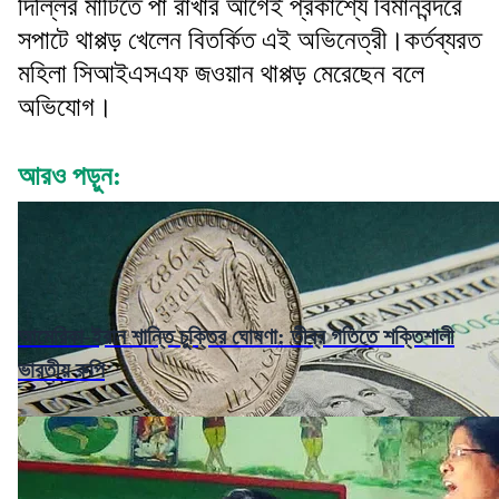
দিল্লির মাটিতে পা রাখার আগেই প্রকাশ্যে বিমানবন্দরে
সপাটে থাপ্পড় খেলেন বিতর্কিত এই অভিনেত্রী।কর্তব্যরত
মহিলা সিআইএসএফ জওয়ান থাপ্পড় মেরেছেন বলে
অভিযোগ।
আরও পড়ুন:
আমেরিকা-ইরান শান্তি চুক্তির ঘোষণা: তীব্র গতিতে শক্তিশালী
ভারতীয় রুপি