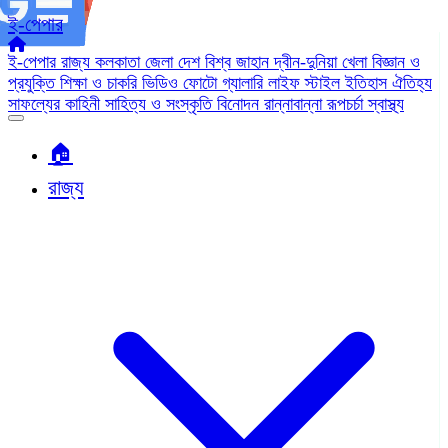
ই-পেপার
ই-পেপার
রাজ্য
কলকাতা
জেলা
দেশ
বিশ্ব জাহান
দ্বীন-দুনিয়া
খেলা
বিজ্ঞান ও
প্রযুক্তি
শিক্ষা ও চাকরি
ভিডিও
ফোটো গ্যালারি
লাইফ স্টাইল
ইতিহাস ঐতিহ্য
সাফল্যের কাহিনী
সাহিত্য ও সংস্কৃতি
বিনোদন
রান্নাবান্না
রূপচর্চা
স্বাস্থ্য
🏠︎
রাজ্য