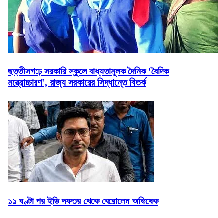
ছত্তীসগঢ়ে সরকারি স্কুলে বাধ্যতামূলক দৈনিক 'বৈদিক
মন্ত্রোচ্চারণ', রাজ্য সরকারের সিদ্ধান্তে বিতর্ক
১১ ঘণ্টা পর ইডি দফতর থেকে বেরোলেন অভিষেক