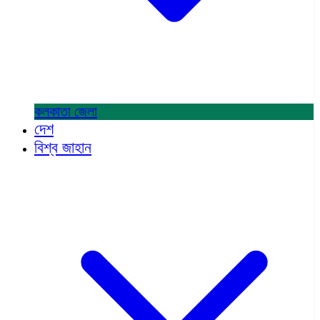
কলকাতা
জেলা
দেশ
বিশ্ব জাহান