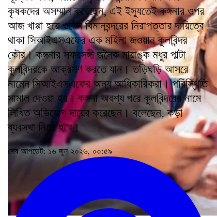
কৃষকদের অসম্মান করেছেন, এই ইস্যুতেই কঙ্গনার ওপর
আজ খাপ্পা হয়ে ওঠেন বিমানবন্দরের নিরাপত্তার দায়িত্বে
থাকা সিআইএসএফের এক মহিলা জওয়ান কুলবিন্দর
কৌর। কঙ্গনার সফরসঙ্গী জনৈক মায়াঙ্ক মধুর পাল্টা
কুলবিন্দরকে আক্রমণ করতে যান। তড়িঘড়ি আসরে
নামেন সিআইএসএফের অন্য আধিকারিকরা। পরিস্থিতি
সামাল দেওয়া হয়। কঙ্গনা অবশ্য পরে কুলবিন্দরের নামে
লিখিত অভিযোগ দায়ের করেছেন। বলেছেন, কড়া
ব্যবস্থা নিতে হবে।
শেষ আপডেট: ১৬ জুন ২০২৬, ০০:৫৯