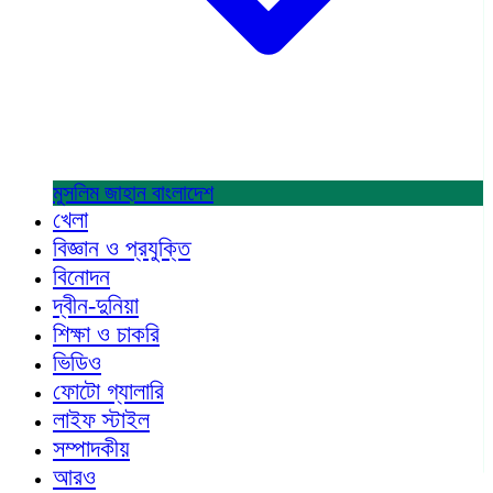
মুসলিম জাহান
বাংলাদেশ
খেলা
বিজ্ঞান ও প্রযুক্তি
বিনোদন
দ্বীন-দুনিয়া
শিক্ষা ও চাকরি
ভিডিও
ফোটো গ্যালারি
লাইফ স্টাইল
সম্পাদকীয়
আরও