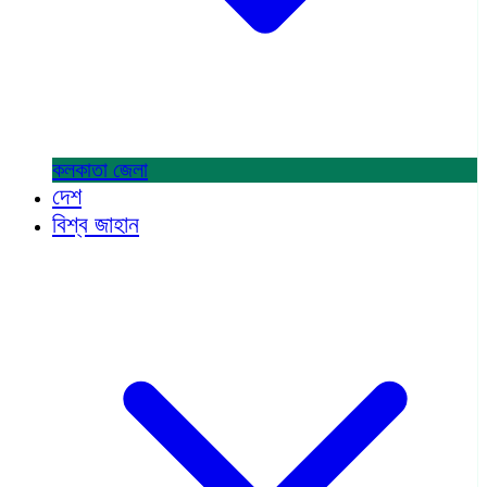
কলকাতা
জেলা
দেশ
বিশ্ব জাহান