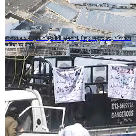
জাপানে ৭.১ মাত্রার শক্তিশালী ভূমিকম্প, নিহত অন্তত ১৩; শপিংমলে
আটকা বহু মানুষ