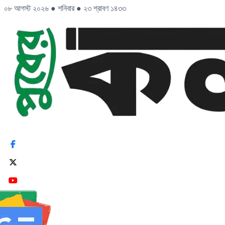
০৮ আগস্ট ২০২৬
●
শনিবার
●
২৩ শ্রাবণ ১৪৩৩