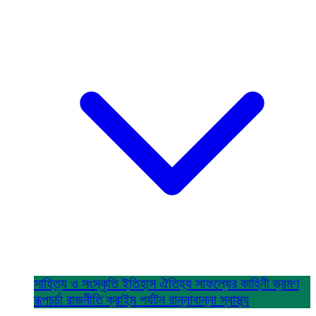
সাহিত্য ও সংস্কৃতি
ইতিহাস ঐতিহ্য
সাফল্যের কাহিনী
ভ্রমণ
রূপচর্চা
রাজনীতি
ক্রাইম
পর্যটন
রান্নাবান্না
স্বাস্থ্য