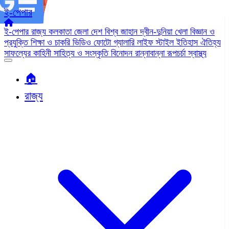
ই-পেপার
ই-পেপার
রাজ্য
কলকাতা
জেলা
দেশ
বিশ্ব জাহান
দ্বীন-দুনিয়া
খেলা
বিজ্ঞান ও
প্রযুক্তি
শিক্ষা ও চাকরি
ভিডিও
ফোটো গ্যালারি
লাইফ স্টাইল
ইতিহাস ঐতিহ্য
সাফল্যের কাহিনী
সাহিত্য ও সংস্কৃতি
বিনোদন
রান্নাবান্না
রূপচর্চা
স্বাস্থ্য
🏠︎
রাজ্য