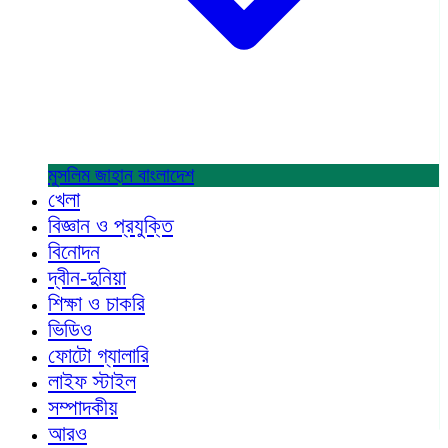
মুসলিম জাহান
বাংলাদেশ
খেলা
বিজ্ঞান ও প্রযুক্তি
বিনোদন
দ্বীন-দুনিয়া
শিক্ষা ও চাকরি
ভিডিও
ফোটো গ্যালারি
লাইফ স্টাইল
সম্পাদকীয়
আরও