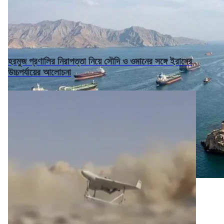
হরমুজ প্রণালির নিরাপত্তা নিয়ে সৌদি ও ওমানের সঙ্গে ইরানের
উচ্চপর্যায়ের আলোচনা