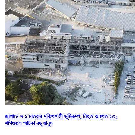
জাপানে ৭.১ মাত্রার শক্তিশালী ভূমিকম্প, নিহত অন্তত ১৩;
শপিংমলে আটকা বহু মানুষ