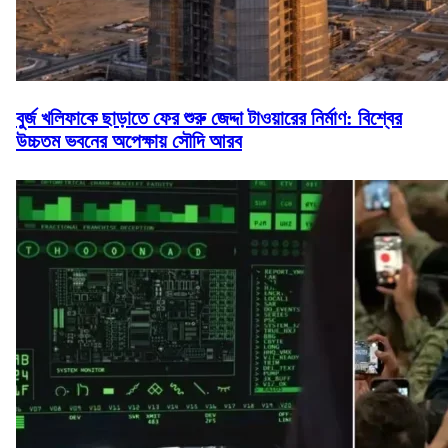
বুর্জ খলিফাকে ছাড়াতে ফের শুরু জেদ্দা টাওয়ারের নির্মাণ: বিশ্বের
উচ্চতম ভবনের অপেক্ষায় সৌদি আরব