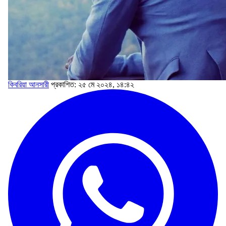
কিবরিয়া আনসারী
প্রকাশিত: ২৫ মে ২০২৪, ১৪:৪২