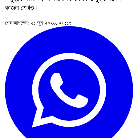
কাজল শেখও।
শেষ আপডেট: ২১ জুন ২০২৬, ২৩:১৫