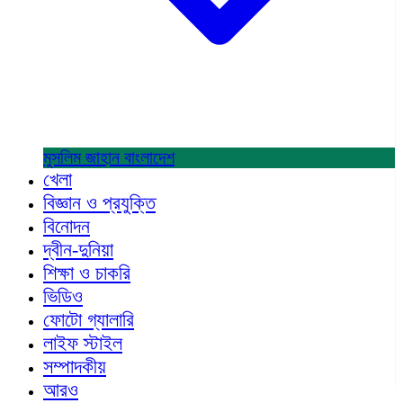
মুসলিম জাহান
বাংলাদেশ
খেলা
বিজ্ঞান ও প্রযুক্তি
বিনোদন
দ্বীন-দুনিয়া
শিক্ষা ও চাকরি
ভিডিও
ফোটো গ্যালারি
লাইফ স্টাইল
সম্পাদকীয়
আরও