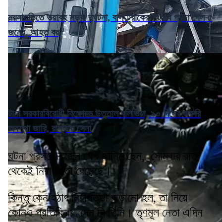
ময়নাগুড়িতে ভয়াবহ সড়ক দুর্ঘটনা, বাস-ট্রাকের সংঘর্ষে প্রাণ গেল ৫
জনের, আহত বহু
টানা সরকারবিরোধী বিক্ষোভে উত্তাল বলিভিয়া, ৯০ দিনের জরুরি
অবস্থা জারি, রাস্তায় সেনা
ঘটনা প্রসঙ্গে কাজল শেখ জানিয়েছেন, সোমবার রাত
থেকেই নিরাপত্তা বেড়েছে।
কিন্তু কেন হঠাৎ নিরাপত্তা বাড়ানো হল, তা নিয়ে
কোনও প্রতিক্রিয়া দেন নি তিনি। তৃণমূল নেতা এদিন