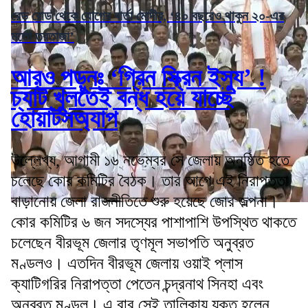
রেড রোড থেকে যোগের বার্তা মোদীর, ‘৪০ বছরেও থাকুন ২০-এর
মতো তরতাজা’
আরও পড়ুনঃ ‘গ্রিন স্ক্রিন ইস্যু’ !
চ্যাট খুলতেই বন্ধ হয়ে যাচ্ছে
হোয়াটসঅ্যাপ
উল্লেখ্য, আগামী ১৬ নভেম্বর সে জেলায় অনুষ্ঠিত হতে
চলেছে কোর কমিটির বৈঠক। তার আগে এই নিরাপত্তা
বাড়ানোয় জেলা রাজনীতিতে শুরু হয়েছে জোর জল্পনা।
কোর কমিটির ৬ জন সদস্যের পাশাপাশি উপস্থিত থাকতে
চলেছেন বীরভূম জেলার তৃণমূল সভাপতি অনুব্রত
মণ্ডলও। এতদিন বীরভূম জেলায় ওয়াই প্লাস
ক্যাটিগরির নিরাপত্তা পেতেন চন্দ্রনাথ সিনহা এবং
অনুব্রত মণ্ডল। এ বার সেই তালিকায় যুক্ত হলেন