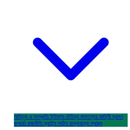
সাহিত্য ও সংস্কৃতি
ইতিহাস ঐতিহ্য
সাফল্যের কাহিনী
ভ্রমণ
রূপচর্চা
রাজনীতি
ক্রাইম
পর্যটন
রান্নাবান্না
স্বাস্থ্য