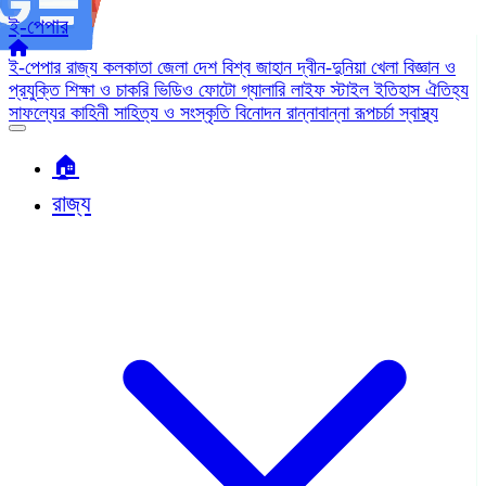
ই-পেপার
ই-পেপার
রাজ্য
কলকাতা
জেলা
দেশ
বিশ্ব জাহান
দ্বীন-দুনিয়া
খেলা
বিজ্ঞান ও
প্রযুক্তি
শিক্ষা ও চাকরি
ভিডিও
ফোটো গ্যালারি
লাইফ স্টাইল
ইতিহাস ঐতিহ্য
সাফল্যের কাহিনী
সাহিত্য ও সংস্কৃতি
বিনোদন
রান্নাবান্না
রূপচর্চা
স্বাস্থ্য
🏠︎
রাজ্য