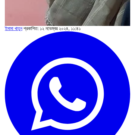
ইমামা খাতুন
প্রকাশিত: ১২ নভেম্বর ২০২৪, ১১:৪১