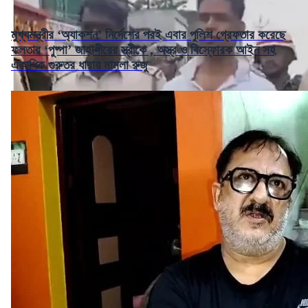
মুখ্যমন্ত্রীর ‘অ্যাকশন’ নির্দেশের পরই এবার পুলিশ গ্রেফতার করেছে
ফলতার ‘পুষ্পা’ জাহাঙ্গীরের স্ত্রীকে , অস্ত্র ও বিস্ফোরক আইন সহ
একাধিক গুরুতর ধারায় মামলা রুজু