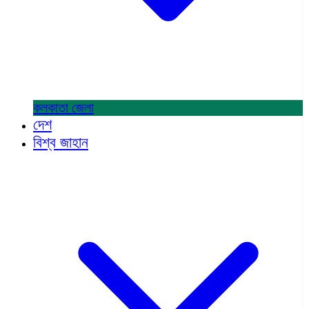
কলকাতা
জেলা
দেশ
বিশ্ব জাহান