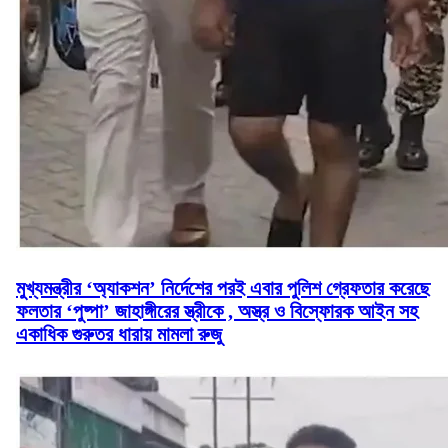
মুখ্যমন্ত্রীর ‘অ্যাকশন’ নির্দেশের পরই এবার পুলিশ গ্রেফতার করেছে
ফলতার ‘পুষ্পা’ জাহাঙ্গীরের স্ত্রীকে , অস্ত্র ও বিস্ফোরক আইন সহ
একাধিক গুরুতর ধারায় মামলা রুজু