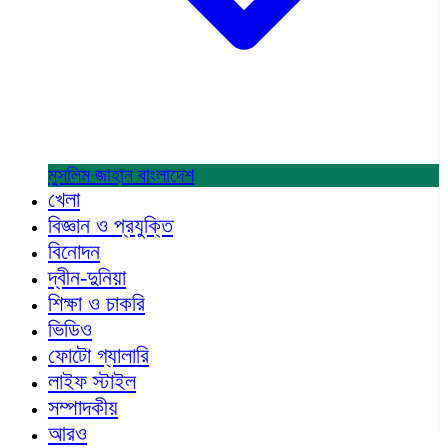
মুসলিম জাহান
বাংলাদেশ
খেলা
বিজ্ঞান ও প্রযুক্তি
বিনোদন
দ্বীন-দুনিয়া
শিক্ষা ও চাকরি
ভিডিও
ফোটো গ্যালারি
লাইফ স্টাইল
সম্পাদকীয়
আরও