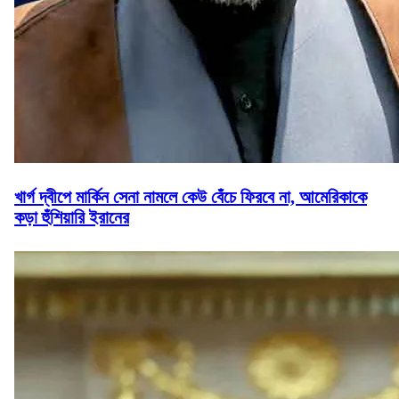
খার্গ দ্বীপে মার্কিন সেনা নামলে কেউ বেঁচে ফিরবে না, আমেরিকাকে
কড়া হুঁশিয়ারি ইরানের