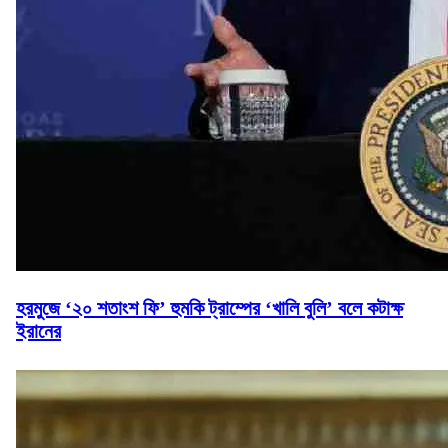
হরমুজে ‘২০ শতাংশ ফি’ হুমকি ট্রাম্পের ‘খালি বুলি’ বলে কটাক্ষ
ইরানের