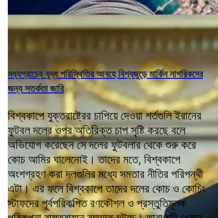
মধ্যপ্রাচ্যে যুদ্ধ পরিস্থিতির আবহে বিশ্বজুড়ে মার্কিন নাগরিকদের
জন্য সতর্কতা জারি
বিশ্বকাপে যুক্তরাষ্ট্রের চাপিয়ে দেওয়া শর্তগুলি ইরানের
ফুটবল দলের ওপর অতিরিক্ত চাপ সৃষ্টি করছে বলে
অভিযোগ করেছেন সে দলের ফুটবলার থেকে শুরু করে
কোচ আমির ঘালেনোই। তাদের মতে, বিশ্বকাপে
অংশগ্রহণ করা দলগুলির মধ্যে সমতার নীতির পরিপন্থী
এটা। এর ফলে বিশ্বকাপে তাদের দলের কোচ ও কোচিং
স্টাফদের পূর্বপরিকল্পিত রণকৌশল ও প্রস্তুতিমূলক