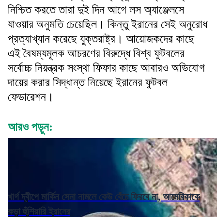
নিশ্চিত করতে তারা দুই দিন আগে লস অ্যাঞ্জেলসে
যাওয়ার অনুমতি চেয়েছিল। কিন্তু ইরানের সেই অনুরোধ
প্রত্যাখ্যান করেছে যুক্তরাষ্ট্র। আয়োজকদের কাছে
এই বৈষম্যমূলক আচরণের বিরুদ্ধে বিশ্ব ফুটবলের
সর্বোচ্চ নিয়ন্ত্রক সংস্থা ফিফার কাছে আবারও অভিযোগ
দায়ের করার সিদ্ধান্ত নিয়েছে ইরানের ফুটবল
ফেডারেশন।
আরও পড়ুন:
খার্গ দ্বীপে মার্কিন সেনা নামলে কেউ বেঁচে ফিরবে না, আমেরিকাকে
কড়া হুঁশিয়ারি ইরানের