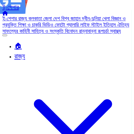
ই-পেপার
ই-পেপার
রাজ্য
কলকাতা
জেলা
দেশ
বিশ্ব জাহান
দ্বীন-দুনিয়া
খেলা
বিজ্ঞান ও
প্রযুক্তি
শিক্ষা ও চাকরি
ভিডিও
ফোটো গ্যালারি
লাইফ স্টাইল
ইতিহাস ঐতিহ্য
সাফল্যের কাহিনী
সাহিত্য ও সংস্কৃতি
বিনোদন
রান্নাবান্না
রূপচর্চা
স্বাস্থ্য
🏠︎
রাজ্য