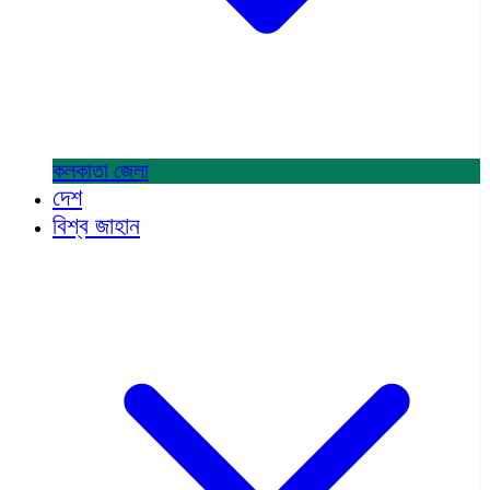
কলকাতা
জেলা
দেশ
বিশ্ব জাহান