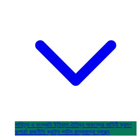
সাহিত্য ও সংস্কৃতি
ইতিহাস ঐতিহ্য
সাফল্যের কাহিনী
ভ্রমণ
রূপচর্চা
রাজনীতি
ক্রাইম
পর্যটন
রান্নাবান্না
স্বাস্থ্য