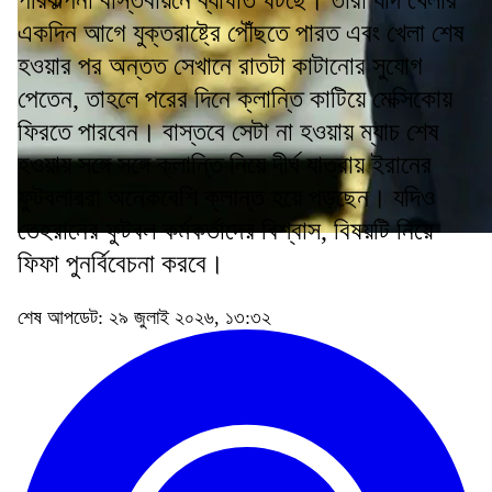
পরিকল্পনা বাস্তবায়নে ব্যাঘাত ঘটছে। তারা যদি খেলার
একদিন আগে যুক্তরাষ্ট্রে পৌঁছতে পারত এবং খেলা শেষ
হওয়ার পর অন্তত সেখানে রাতটা কাটানোর সুযোগ
পেতেন, তাহলে পরের দিনে ক্লান্তি কাটিয়ে মেক্সিকোয়
ফিরতে পারবেন। বাস্তবে সেটা না হওয়ায় ম্যাচ শেষ
হওয়ায় সঙ্গে সঙ্গে ক্লান্তি নিয়ে দীর্ঘ যাত্রায় ইরানের
ফুটবলাররা অনেকবেশি ক্লান্ত হয়ে পড়ছেন। যদিও
তেহরানের ফুটবল কর্মকর্তাদের বিশ্বাস, বিষয়টি নিয়ে
ফিফা পুনর্বিবেচনা করবে।
শেষ আপডেট: ২৯ জুলাই ২০২৬, ১৩:৩২