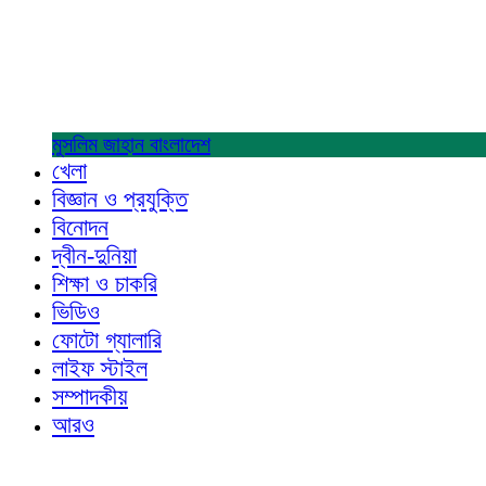
মুসলিম জাহান
বাংলাদেশ
খেলা
বিজ্ঞান ও প্রযুক্তি
বিনোদন
দ্বীন-দুনিয়া
শিক্ষা ও চাকরি
ভিডিও
ফোটো গ্যালারি
লাইফ স্টাইল
সম্পাদকীয়
আরও