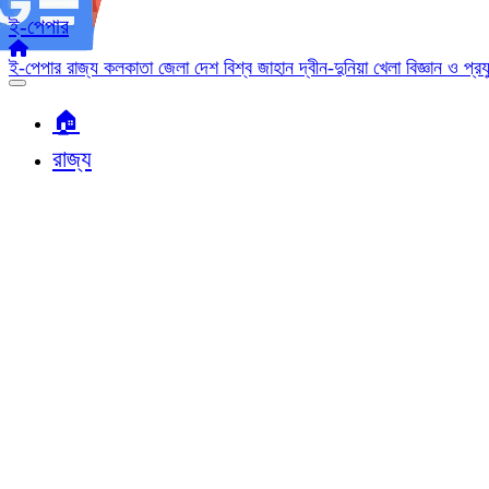
ই-পেপার
ই-পেপার
রাজ্য
কলকাতা
জেলা
দেশ
বিশ্ব জাহান
দ্বীন-দুনিয়া
খেলা
বিজ্ঞান ও প্র
🏠︎
রাজ্য