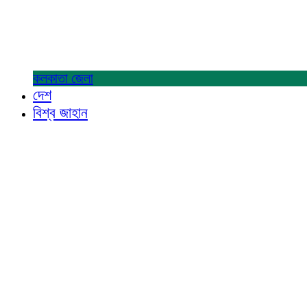
কলকাতা
জেলা
দেশ
বিশ্ব জাহান