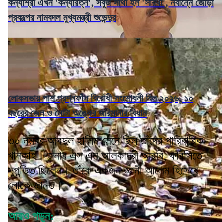
কন্যাশ্রী এখন 'কন্যারত্ন', সবুজ সাথী হল 'সারথী', নবান্নে জোড়া
প্রকল্পের নামবদল মুখ্যমন্ত্রী শুভেন্দুর
লোকসভায় পাশ প্রশ্নফাঁস বিরোধী সংশোধনী বিল ২০২৬, ১০
বছরের জেল ও মোটা অঙ্কের জরিমানার বিধান
৩০ নম্বর আবদুল হালিম লেনে ছিল তাঁদের পারিবারিক
খানকাহ। জনাব এস এম আলকাদরী আরবি, ফারসিতে
সুপন্ডিত ছিলেন। তাঁকে একজন জ্ঞানী আলেম হিসেবে
লোকে জানত।
আরও পড়ুন: