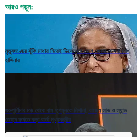
আরও পড়ুন:
মৃত্যুদণ্ডের ঝুঁকি মাথায় নিয়েই ডিসেম্বরে দেশে ফেরার ঘোষণা শেখ
হাসিনার
গুরুপূর্ণিমার মঞ্চ থেকে বাম-তৃণমূলকে নিশানা, রাজ্যে লাভ ও ল্যান্ড
জেহাদ রুখতে কড়া বার্তা মুখ্যমন্ত্রীর