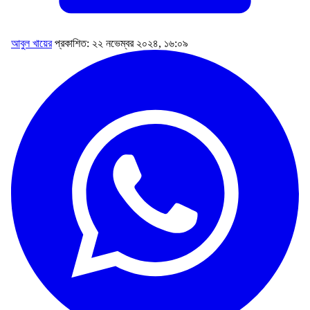
আবুল খায়ের
প্রকাশিত: ২২ নভেম্বর ২০২৪, ১৬:০৯