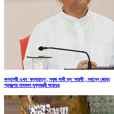
কন্যাশ্রী এখন 'কন্যারত্ন', সবুজ সাথী হল 'সারথী', নবান্নে জোড়া
প্রকল্পের নামবদল মুখ্যমন্ত্রী শুভেন্দুর