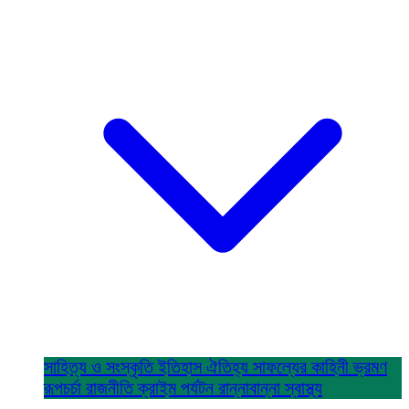
সাহিত্য ও সংস্কৃতি
ইতিহাস ঐতিহ্য
সাফল্যের কাহিনী
ভ্রমণ
রূপচর্চা
রাজনীতি
ক্রাইম
পর্যটন
রান্নাবান্না
স্বাস্থ্য