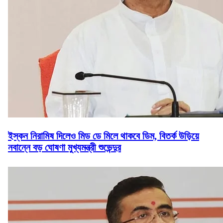
ইস্কন নিরামিষ দিলেও মিড ডে মিলে থাকবে ডিম, বিতর্ক উড়িয়ে
নবান্নে বড় ঘোষণা মুখ্যমন্ত্রী শুভেন্দুর