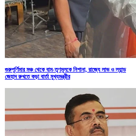
গুরুপূর্ণিমার মঞ্চ থেকে বাম-তৃণমূলকে নিশানা, রাজ্যে লাভ ও ল্যান্ড
জেহাদ রুখতে কড়া বার্তা মুখ্যমন্ত্রীর