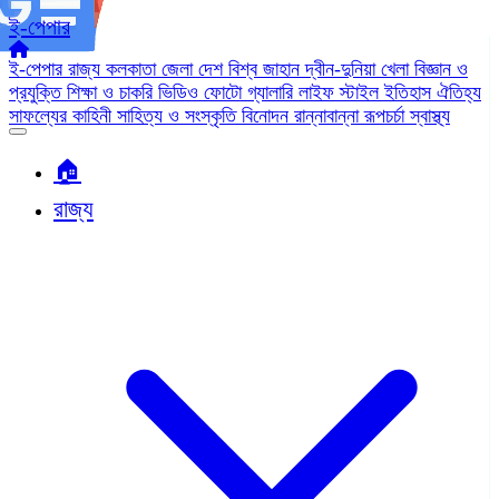
ই-পেপার
ই-পেপার
রাজ্য
কলকাতা
জেলা
দেশ
বিশ্ব জাহান
দ্বীন-দুনিয়া
খেলা
বিজ্ঞান ও
প্রযুক্তি
শিক্ষা ও চাকরি
ভিডিও
ফোটো গ্যালারি
লাইফ স্টাইল
ইতিহাস ঐতিহ্য
সাফল্যের কাহিনী
সাহিত্য ও সংস্কৃতি
বিনোদন
রান্নাবান্না
রূপচর্চা
স্বাস্থ্য
🏠︎
রাজ্য