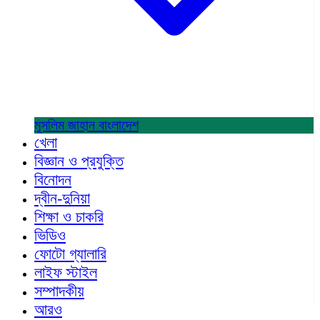
মুসলিম জাহান
বাংলাদেশ
খেলা
বিজ্ঞান ও প্রযুক্তি
বিনোদন
দ্বীন-দুনিয়া
শিক্ষা ও চাকরি
ভিডিও
ফোটো গ্যালারি
লাইফ স্টাইল
সম্পাদকীয়
আরও