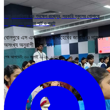
ডেঙ্গু মোকাবিলায় বড় পদক্ষেপ রাজ্যের, সরকারি স্কুলের পোশাকে
বাধ্যতামূলক ফুলহাতা শার্ট ও প্যান্ট
বোলপুরে এস এম আলকাদরী সাহেবের জানাযা ও দাফনে
অসংখ্য অনুরাগী অংশ নেন।
শেষ আপডেট: ৩০ জুলাই ২০২৬, ০২:১৫