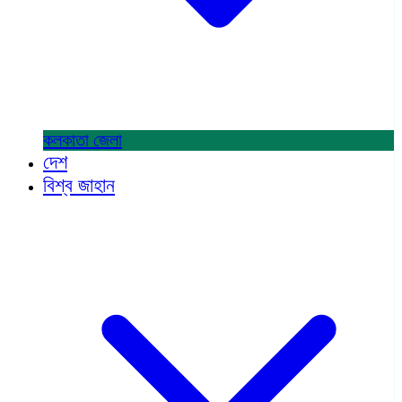
কলকাতা
জেলা
দেশ
বিশ্ব জাহান