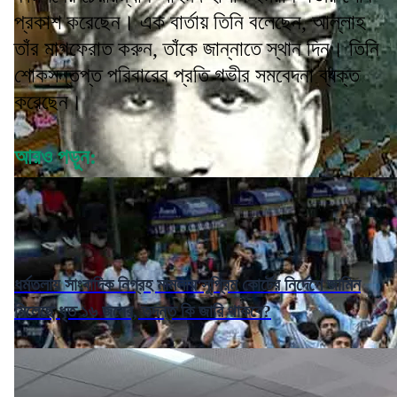
প্রকাশ করেছেন। এক বার্তায় তিনি বলেছেন, আল্লাহ
তাঁর মাগফেরাত করুন, তাঁকে জান্নাতে স্থান দিন। তিনি
শোকসন্তপ্ত পরিবারের প্রতি গভীর সমবেদনা ব্যক্ত
করেছেন।
আরও পড়ুন:
ধর্মতলায় সাংবাদিক নিগ্রহ মামলায় সুপ্রিম কোর্টের নির্দেশে জামিন
মিলেছে ধৃত ১৬ জনের, তদন্ত কি জারি থাকবে?