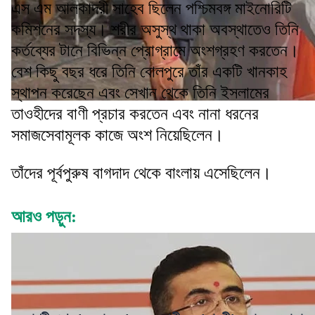
এস এম আলকাদরী সাহেব ছিলেন পশ্চিমবঙ্গ মাইনোরিটি
কমিশনের সদস্য। শরীর অসুস্থ থাকা অবস্থাতেও তিনি
কর্তব্যের টানে বিভিন্ন প্রোগ্রামে অংশগ্রহণ করতেন।
বেশ কিছু বছর ধরে তিনি বোলপুরে তাঁর একটি খানকাহ
স্থাপন করেছেন এবং সেখান থেকে তিনি ইসলামের
তাওহীদের বাণী প্রচার করতেন এবং নানা ধরনের
সমাজসেবামূলক কাজে অংশ নিয়েছিলেন।
তাঁদের পূর্বপুরুষ বাগদাদ থেকে বাংলায় এসেছিলেন।
আরও পড়ুন: