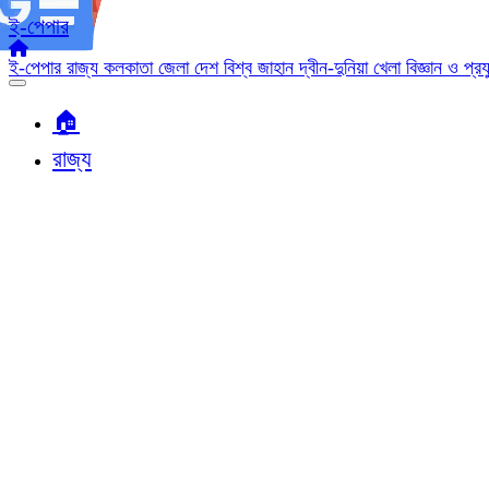
ই-পেপার
ই-পেপার
রাজ্য
কলকাতা
জেলা
দেশ
বিশ্ব জাহান
দ্বীন-দুনিয়া
খেলা
বিজ্ঞান ও প্র
🏠︎
রাজ্য