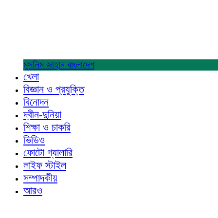
মুসলিম জাহান
বাংলাদেশ
খেলা
বিজ্ঞান ও প্রযুক্তি
বিনোদন
দ্বীন-দুনিয়া
শিক্ষা ও চাকরি
ভিডিও
ফোটো গ্যালারি
লাইফ স্টাইল
সম্পাদকীয়
আরও