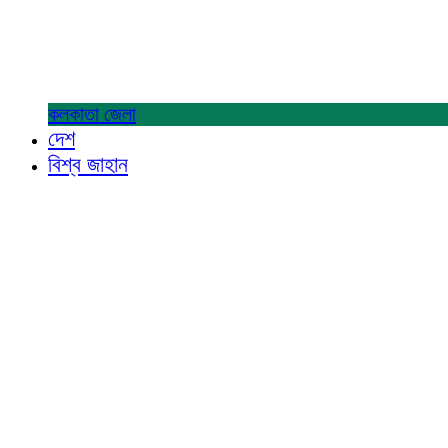
কলকাতা
জেলা
দেশ
বিশ্ব জাহান