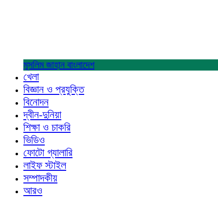
মুসলিম জাহান
বাংলাদেশ
খেলা
বিজ্ঞান ও প্রযুক্তি
বিনোদন
দ্বীন-দুনিয়া
শিক্ষা ও চাকরি
ভিডিও
ফোটো গ্যালারি
লাইফ স্টাইল
সম্পাদকীয়
আরও