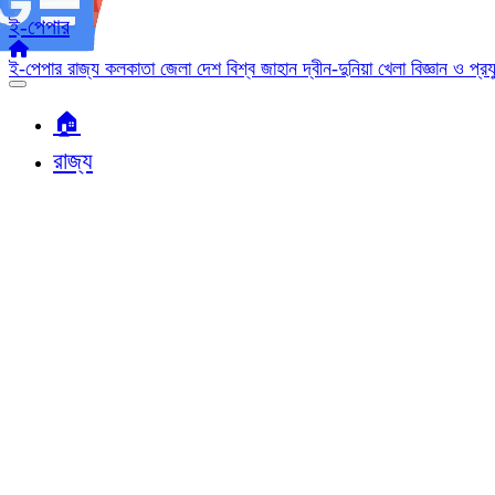
ই-পেপার
ই-পেপার
রাজ্য
কলকাতা
জেলা
দেশ
বিশ্ব জাহান
দ্বীন-দুনিয়া
খেলা
বিজ্ঞান ও প্র
🏠︎
রাজ্য