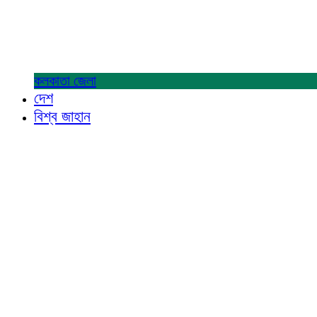
কলকাতা
জেলা
দেশ
বিশ্ব জাহান