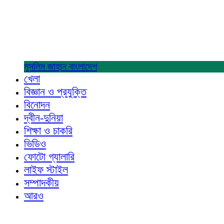
মুসলিম জাহান
বাংলাদেশ
খেলা
বিজ্ঞান ও প্রযুক্তি
বিনোদন
দ্বীন-দুনিয়া
শিক্ষা ও চাকরি
ভিডিও
ফোটো গ্যালারি
লাইফ স্টাইল
সম্পাদকীয়
আরও