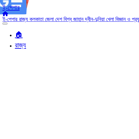
ই-পেপার
ই-পেপার
রাজ্য
কলকাতা
জেলা
দেশ
বিশ্ব জাহান
দ্বীন-দুনিয়া
খেলা
বিজ্ঞান ও প্র
🏠︎
রাজ্য