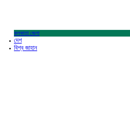
কলকাতা
জেলা
দেশ
বিশ্ব জাহান