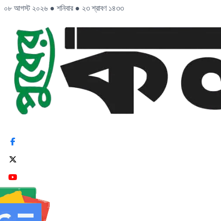
০৮ আগস্ট ২০২৬
●
শনিবার
●
২৩ শ্রাবণ ১৪৩৩